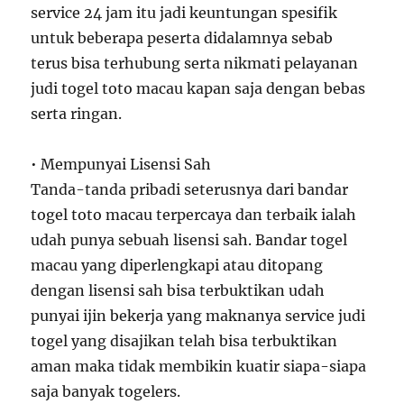
service 24 jam itu jadi keuntungan spesifik
untuk beberapa peserta didalamnya sebab
terus bisa terhubung serta nikmati pelayanan
judi togel toto macau kapan saja dengan bebas
serta ringan.
• Mempunyai Lisensi Sah
Tanda-tanda pribadi seterusnya dari bandar
togel toto macau terpercaya dan terbaik ialah
udah punya sebuah lisensi sah. Bandar togel
macau yang diperlengkapi atau ditopang
dengan lisensi sah bisa terbuktikan udah
punyai ijin bekerja yang maknanya service judi
togel yang disajikan telah bisa terbuktikan
aman maka tidak membikin kuatir siapa-siapa
saja banyak togelers.