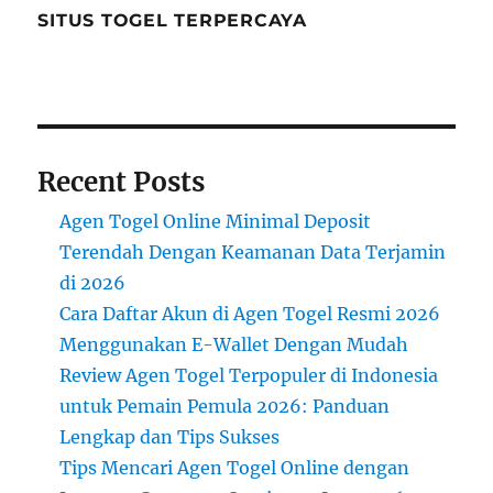
SITUS TOGEL TERPERCAYA
Recent Posts
Agen Togel Online Minimal Deposit
Terendah Dengan Keamanan Data Terjamin
di 2026
Cara Daftar Akun di Agen Togel Resmi 2026
Menggunakan E-Wallet Dengan Mudah
Review Agen Togel Terpopuler di Indonesia
untuk Pemain Pemula 2026: Panduan
Lengkap dan Tips Sukses
Tips Mencari Agen Togel Online dengan