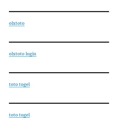
olxtoto
olxtoto login
toto togel
toto togel