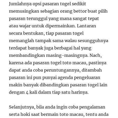
Jumlahnya opsi pasaran togel sedikit
memusingkan sebagian orang bettor buat pilih
pasaran terunggul yang mana sangat tepat
atau wajar untuk dipermainkan. Lantaran
secara bentukan, tiap pasaran togel
memanglah tampak sama walau sesungguhnya
terdapat banyak juga berbagai hal yang
membandingkan masing-masingnya. Nach,
karena ada pasaran togel toto macau, pastinya
dapat anda coba peruntungannya, ditambah
pasaran ini pun punyai agenda pengeluaran
makin banyak dibandingkan pasaran togel lain
dengan 4 kali dalam tiap satu harinya.
Selanjutnya, bila anda ingin coba pengalaman
serta hoki saat bermain toto macau, tentu anda