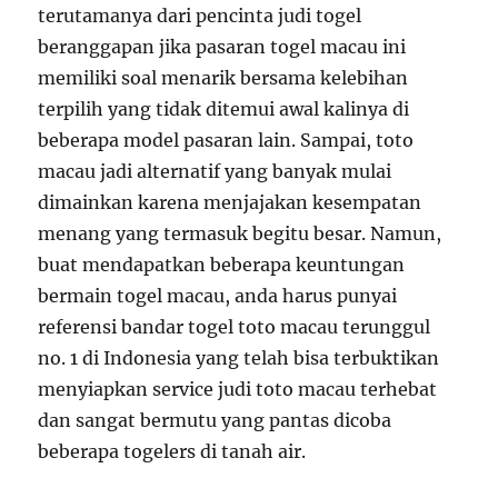
terutamanya dari pencinta judi togel
beranggapan jika pasaran togel macau ini
memiliki soal menarik bersama kelebihan
terpilih yang tidak ditemui awal kalinya di
beberapa model pasaran lain. Sampai, toto
macau jadi alternatif yang banyak mulai
dimainkan karena menjajakan kesempatan
menang yang termasuk begitu besar. Namun,
buat mendapatkan beberapa keuntungan
bermain togel macau, anda harus punyai
referensi bandar togel toto macau terunggul
no. 1 di Indonesia yang telah bisa terbuktikan
menyiapkan service judi toto macau terhebat
dan sangat bermutu yang pantas dicoba
beberapa togelers di tanah air.