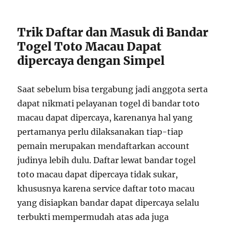
Trik Daftar dan Masuk di Bandar
Togel Toto Macau Dapat
dipercaya dengan Simpel
Saat sebelum bisa tergabung jadi anggota serta
dapat nikmati pelayanan togel di bandar toto
macau dapat dipercaya, karenanya hal yang
pertamanya perlu dilaksanakan tiap-tiap
pemain merupakan mendaftarkan account
judinya lebih dulu. Daftar lewat bandar togel
toto macau dapat dipercaya tidak sukar,
khususnya karena service daftar toto macau
yang disiapkan bandar dapat dipercaya selalu
terbukti mempermudah atas ada juga