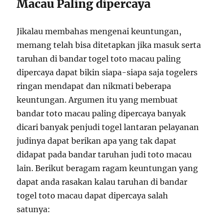
Macau Paling dipercaya
Jikalau membahas mengenai keuntungan,
memang telah bisa ditetapkan jika masuk serta
taruhan di bandar togel toto macau paling
dipercaya dapat bikin siapa-siapa saja togelers
ringan mendapat dan nikmati beberapa
keuntungan. Argumen itu yang membuat
bandar toto macau paling dipercaya banyak
dicari banyak penjudi togel lantaran pelayanan
judinya dapat berikan apa yang tak dapat
didapat pada bandar taruhan judi toto macau
lain. Berikut beragam ragam keuntungan yang
dapat anda rasakan kalau taruhan di bandar
togel toto macau dapat dipercaya salah
satunya: