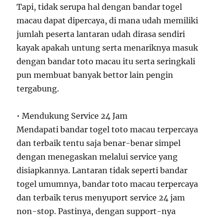
Tapi, tidak serupa hal dengan bandar togel
macau dapat dipercaya, di mana udah memiliki
jumlah peserta lantaran udah dirasa sendiri
kayak apakah untung serta menariknya masuk
dengan bandar toto macau itu serta seringkali
pun membuat banyak bettor lain pengin
tergabung.
• Mendukung Service 24 Jam
Mendapati bandar togel toto macau terpercaya
dan terbaik tentu saja benar-benar simpel
dengan menegaskan melalui service yang
disiapkannya. Lantaran tidak seperti bandar
togel umumnya, bandar toto macau terpercaya
dan terbaik terus menyuport service 24 jam
non-stop. Pastinya, dengan support-nya