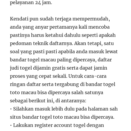
pelayanan 24 jam.
Kendati pun sudah terjaga mempermudah,
anda yang anyar pertamanya kali mencoba
pastinya harus ketahui dahulu seperti apakah
pedoman teknik daftarnya. Akan tetapi, satu
soal yang pasti pasti apabila anda masuk lewat
bandar togel macau paling dipercaya, daftar
judi togel dijamin gratis serta dapat jamin
proses yang cepat sekali. Untuk cara-cara
ringan daftar serta tergabung di bandar togel
toto macau bisa dipercaya salah satunya
sebagai berikut ini, di antaranya:
• Silahkan masuk lebih dulu pada halaman sah
situs bandar togel toto macau bisa dipercaya.
• Lakukan register account togel dengan