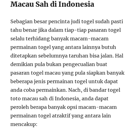
Macau Sah di Indonesia
Sebagian besar pencinta judi togel sudah pasti
tahu benar jika dalam tiap-tiap pasaran togel
selalu terhidang banyak macam-macam
permainan togel yang antara lainnya butuh
ditetapkan sebelumnya taruhan bisa jalan. Hal
demikian pula bukan pengecualian buat
pasaran togel macau yang pula siapkan banyak
beberapa jenis permainan togel untuk dapat
anda coba permainkan. Nach, di bandar togel
toto macau sah di Indonesia, anda dapat
peroleh berapa banyak opsi macam-macam
permainan togel atraktif yang antara lain
mencakup: