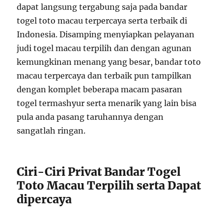
dapat langsung tergabung saja pada bandar
togel toto macau terpercaya serta terbaik di
Indonesia. Disamping menyiapkan pelayanan
judi togel macau terpilih dan dengan agunan
kemungkinan menang yang besar, bandar toto
macau terpercaya dan terbaik pun tampilkan
dengan komplet beberapa macam pasaran
togel termashyur serta menarik yang lain bisa
pula anda pasang taruhannya dengan
sangatlah ringan.
Ciri-Ciri Privat Bandar Togel
Toto Macau Terpilih serta Dapat
dipercaya