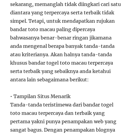
sekarang, memanglah tidak diingkari cari satu
diantara yang terpercaya serta terbaik tidak
simpel. Tetapi, untuk mendapatkan rujukan
bandar toto macau paling dipercaya
bahwasanya benar-benar ringan jikamana
anda mengenal berapa banyak tanda-tanda
atau kriterianya. Akan halnya tanda-tanda
khusus bandar togel toto macau terpercaya
serta terbaik yang sebaiknya anda ketahui
antara lain sebagaimana berikut:
• Tampilan Situs Menarik
Tanda-tanda teristimewa dari bandar togel
toto macau terpercaya dan terbaik yang
pertama yakni punya penampakan web yang
sangat bagus. Dengan penampakan blognya