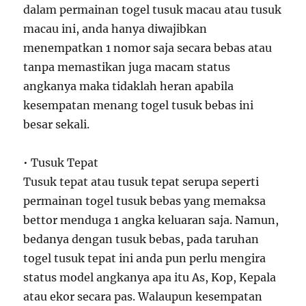
dalam permainan togel tusuk macau atau tusuk
macau ini, anda hanya diwajibkan
menempatkan 1 nomor saja secara bebas atau
tanpa memastikan juga macam status
angkanya maka tidaklah heran apabila
kesempatan menang togel tusuk bebas ini
besar sekali.
• Tusuk Tepat
Tusuk tepat atau tusuk tepat serupa seperti
permainan togel tusuk bebas yang memaksa
bettor menduga 1 angka keluaran saja. Namun,
bedanya dengan tusuk bebas, pada taruhan
togel tusuk tepat ini anda pun perlu mengira
status model angkanya apa itu As, Kop, Kepala
atau ekor secara pas. Walaupun kesempatan