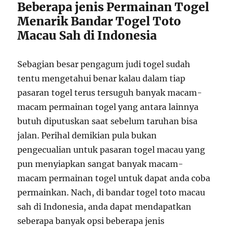
Beberapa jenis Permainan Togel
Menarik Bandar Togel Toto
Macau Sah di Indonesia
Sebagian besar pengagum judi togel sudah
tentu mengetahui benar kalau dalam tiap
pasaran togel terus tersuguh banyak macam-
macam permainan togel yang antara lainnya
butuh diputuskan saat sebelum taruhan bisa
jalan. Perihal demikian pula bukan
pengecualian untuk pasaran togel macau yang
pun menyiapkan sangat banyak macam-
macam permainan togel untuk dapat anda coba
permainkan. Nach, di bandar togel toto macau
sah di Indonesia, anda dapat mendapatkan
seberapa banyak opsi beberapa jenis