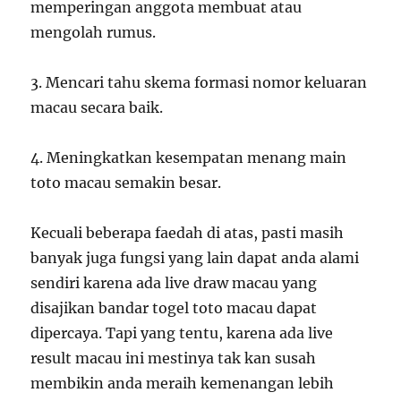
memperingan anggota membuat atau
mengolah rumus.
3. Mencari tahu skema formasi nomor keluaran
macau secara baik.
4. Meningkatkan kesempatan menang main
toto macau semakin besar.
Kecuali beberapa faedah di atas, pasti masih
banyak juga fungsi yang lain dapat anda alami
sendiri karena ada live draw macau yang
disajikan bandar togel toto macau dapat
dipercaya. Tapi yang tentu, karena ada live
result macau ini mestinya tak kan susah
membikin anda meraih kemenangan lebih