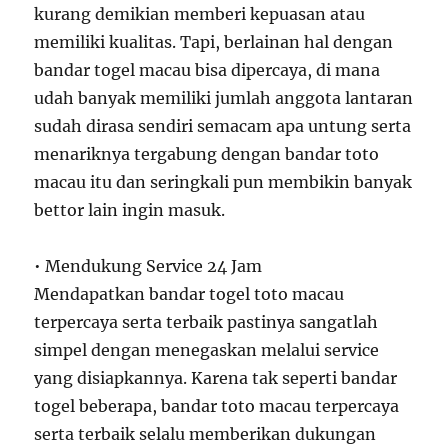
kurang demikian memberi kepuasan atau
memiliki kualitas. Tapi, berlainan hal dengan
bandar togel macau bisa dipercaya, di mana
udah banyak memiliki jumlah anggota lantaran
sudah dirasa sendiri semacam apa untung serta
menariknya tergabung dengan bandar toto
macau itu dan seringkali pun membikin banyak
bettor lain ingin masuk.
• Mendukung Service 24 Jam
Mendapatkan bandar togel toto macau
terpercaya serta terbaik pastinya sangatlah
simpel dengan menegaskan melalui service
yang disiapkannya. Karena tak seperti bandar
togel beberapa, bandar toto macau terpercaya
serta terbaik selalu memberikan dukungan