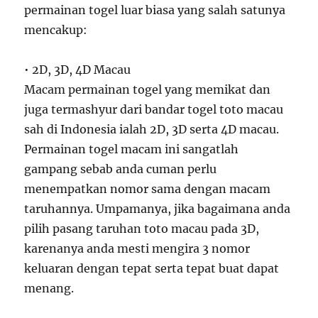
permainan togel luar biasa yang salah satunya
mencakup:
• 2D, 3D, 4D Macau
Macam permainan togel yang memikat dan
juga termashyur dari bandar togel toto macau
sah di Indonesia ialah 2D, 3D serta 4D macau.
Permainan togel macam ini sangatlah
gampang sebab anda cuman perlu
menempatkan nomor sama dengan macam
taruhannya. Umpamanya, jika bagaimana anda
pilih pasang taruhan toto macau pada 3D,
karenanya anda mesti mengira 3 nomor
keluaran dengan tepat serta tepat buat dapat
menang.