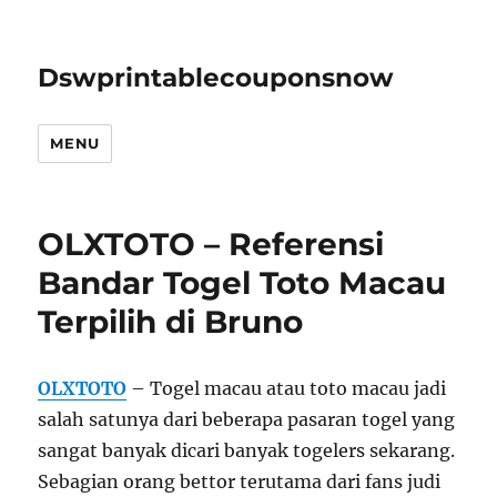
Dswprintablecouponsnow
MENU
OLXTOTO – Referensi
Bandar Togel Toto Macau
Terpilih di Bruno
OLXTOTO
– Togel macau atau toto macau jadi
salah satunya dari beberapa pasaran togel yang
sangat banyak dicari banyak togelers sekarang.
Sebagian orang bettor terutama dari fans judi