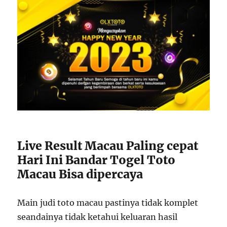
Live Result Macau Paling cepat
Hari Ini Bandar Togel Toto
Macau Bisa dipercaya
Main judi toto macau pastinya tidak komplet
seandainya tidak ketahui keluaran hasil