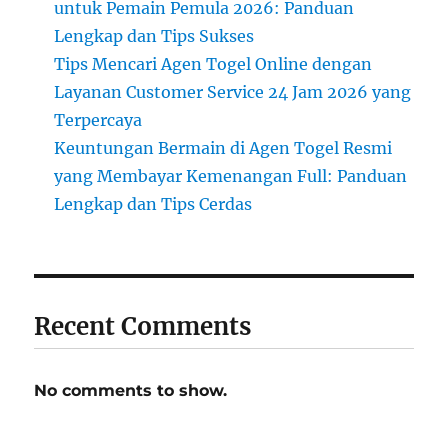
untuk Pemain Pemula 2026: Panduan
Lengkap dan Tips Sukses
Tips Mencari Agen Togel Online dengan
Layanan Customer Service 24 Jam 2026 yang
Terpercaya
Keuntungan Bermain di Agen Togel Resmi
yang Membayar Kemenangan Full: Panduan
Lengkap dan Tips Cerdas
Recent Comments
No comments to show.