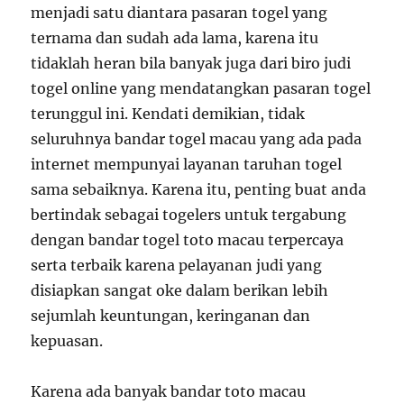
menjadi satu diantara pasaran togel yang
ternama dan sudah ada lama, karena itu
tidaklah heran bila banyak juga dari biro judi
togel online yang mendatangkan pasaran togel
terunggul ini. Kendati demikian, tidak
seluruhnya bandar togel macau yang ada pada
internet mempunyai layanan taruhan togel
sama sebaiknya. Karena itu, penting buat anda
bertindak sebagai togelers untuk tergabung
dengan bandar togel toto macau terpercaya
serta terbaik karena pelayanan judi yang
disiapkan sangat oke dalam berikan lebih
sejumlah keuntungan, keringanan dan
kepuasan.
Karena ada banyak bandar toto macau