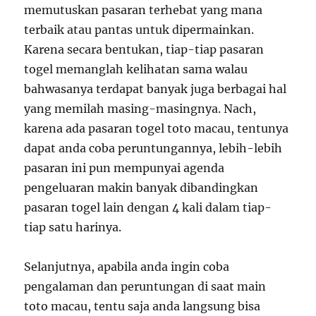
memutuskan pasaran terhebat yang mana
terbaik atau pantas untuk dipermainkan.
Karena secara bentukan, tiap-tiap pasaran
togel memanglah kelihatan sama walau
bahwasanya terdapat banyak juga berbagai hal
yang memilah masing-masingnya. Nach,
karena ada pasaran togel toto macau, tentunya
dapat anda coba peruntungannya, lebih-lebih
pasaran ini pun mempunyai agenda
pengeluaran makin banyak dibandingkan
pasaran togel lain dengan 4 kali dalam tiap-
tiap satu harinya.
Selanjutnya, apabila anda ingin coba
pengalaman dan peruntungan di saat main
toto macau, tentu saja anda langsung bisa