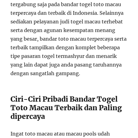
tergabung saja pada bandar togel toto macau
terpercaya dan terbaik di Indonesia. Selainnya
sediakan pelayanan judi togel macau terhebat
serta dengan agunan kesempatan menang
yang besar, bandar toto macau terpercaya serta
terbaik tampilkan dengan komplet beberapa
tipe pasaran togel termashyur dan menarik
yang lain dapat juga anda pasang taruhannya
dengan sangatlah gampang.
Ciri-Ciri Pribadi Bandar Togel
Toto Macau Terbaik dan Paling
dipercaya
Ingat toto macau atau macau pools udah