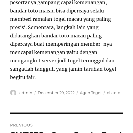
pesertanya gampang capai kemenangan,
bandar toto macau bisa dipercaya selalu
memberi ramalan togel macau yang paling
presisi. Sementara, langkah lain yang
didatangkan bandar toto macau paling
dipercaya buat memperingan member-nya
mencapai kemenangan yaitu dengan
mengangkut server judi togel terunggul dan
sangatlah tangguh yang jamin taruhan togel
begitu fair.
Author
Posted
Categories
Tags
admin
December 29, 2022
Agen Togel
olxtoto
on
Post
PREVIOUS
navigation