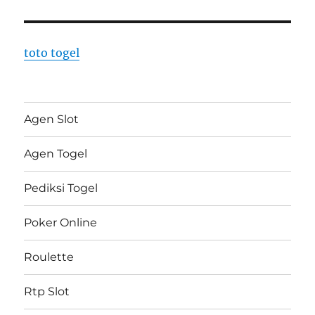
toto togel
Agen Slot
Agen Togel
Pediksi Togel
Poker Online
Roulette
Rtp Slot