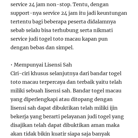
service 24 jam non-stop. Tentu, dengan
support-nya service 24 jam itu jadi keuntungan
tertentu bagi beberapa peserta didalamnya
sebab selalu bisa terhubung serta nikmati
service judi togel toto macau kapan pun
dengan bebas dan simpel.
• Mempunyai Lisensi Sah
Ciri-ciri khusus selanjutnya dari bandar togel
toto macau terpercaya dan terbaik yaitu telah
miliki sebuah lisensi sah. Bandar togel macau
yang diperlengkapi atau ditopang dengan
lisensi sah dapat dibuktikan telah miliki ijin
bekerja yang berarti pelayanan judi togel yang
disajikan telah dapat dibuktikan aman maka
akan tidak bikin kuatir siapa saja banyak