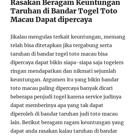
Rasakan Beragam Keuntungan
Taruhan di Bandar Togel Toto
Macau Dapat dipercaya
Jikalau mengulas terkait keuntungan, memang
telah bisa ditetapkan jika tergabung serta
taruhan di bandar togel toto macau bisa
dipercaya dapat bikin siapa-siapa saja togelers
ringan mendapatkan dan nikmati sejumlah
keuntungan. Argumen itu yang bikin bandar
toto macau paling dipercaya banyak dicari
beberapa penjudi togel karena service judinya
dapat memberinya apa yang tak dapat
diperoleh di bandar taruhan judi toto macau
lain. Berikut beragam ragam keuntungan yang
dapat anda rasakan kalau taruhan di bandar