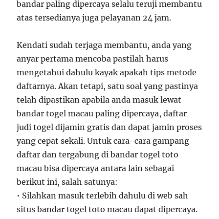
bandar paling dipercaya selalu teruji membantu
atas tersedianya juga pelayanan 24 jam.
Kendati sudah terjaga membantu, anda yang
anyar pertama mencoba pastilah harus
mengetahui dahulu kayak apakah tips metode
daftarnya. Akan tetapi, satu soal yang pastinya
telah dipastikan apabila anda masuk lewat
bandar togel macau paling dipercaya, daftar
judi togel dijamin gratis dan dapat jamin proses
yang cepat sekali. Untuk cara-cara gampang
daftar dan tergabung di bandar togel toto
macau bisa dipercaya antara lain sebagai
berikut ini, salah satunya:
• Silahkan masuk terlebih dahulu di web sah
situs bandar togel toto macau dapat dipercaya.