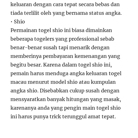
keluaran dengan cara tepat secara bebas dan
tiada terlilit oleh yang bernama status angka.
• Shio
Permainan togel shio ini biasa dimainkan
beberapa togelers yang professional sebab
benar-benar susah tapi menarik dengan
memberinya pembayaran kemenangan yang
begitu besar. Karena dalam togel shio ini,
pemain harus menduga angka keluaran togel
macau menurut model shio atau kumpulan
angka shio. Disebabkan cukup susah dengan
mensyaratkan banyak hitungan yang masak,
karenanya anda yang pengin main togel shio
ini harus punya trick terunggul amat tepat.