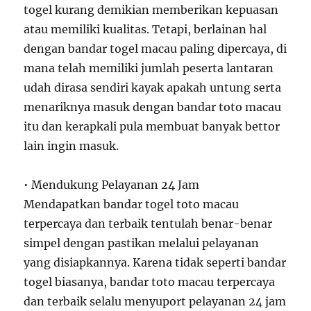
togel kurang demikian memberikan kepuasan
atau memiliki kualitas. Tetapi, berlainan hal
dengan bandar togel macau paling dipercaya, di
mana telah memiliki jumlah peserta lantaran
udah dirasa sendiri kayak apakah untung serta
menariknya masuk dengan bandar toto macau
itu dan kerapkali pula membuat banyak bettor
lain ingin masuk.
• Mendukung Pelayanan 24 Jam
Mendapatkan bandar togel toto macau
terpercaya dan terbaik tentulah benar-benar
simpel dengan pastikan melalui pelayanan
yang disiapkannya. Karena tidak seperti bandar
togel biasanya, bandar toto macau terpercaya
dan terbaik selalu menyuport pelayanan 24 jam