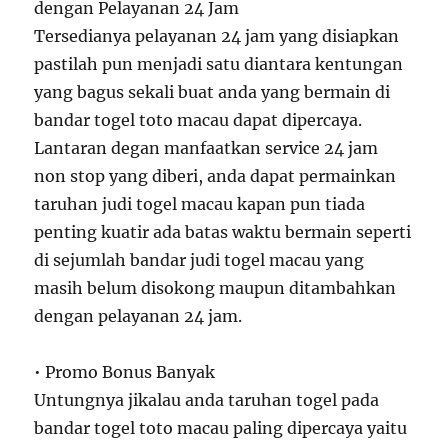
dengan Pelayanan 24 Jam
Tersedianya pelayanan 24 jam yang disiapkan
pastilah pun menjadi satu diantara kentungan
yang bagus sekali buat anda yang bermain di
bandar togel toto macau dapat dipercaya.
Lantaran degan manfaatkan service 24 jam
non stop yang diberi, anda dapat permainkan
taruhan judi togel macau kapan pun tiada
penting kuatir ada batas waktu bermain seperti
di sejumlah bandar judi togel macau yang
masih belum disokong maupun ditambahkan
dengan pelayanan 24 jam.
• Promo Bonus Banyak
Untungnya jikalau anda taruhan togel pada
bandar togel toto macau paling dipercaya yaitu