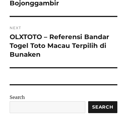
Bojonggambir
NEXT
OLXTOTO – Referensi Bandar
Next
post:
Togel Toto Macau Terpilih di
Bunaken
Search
SEARCH