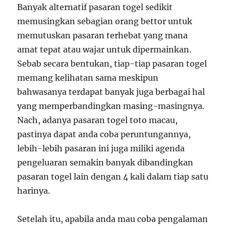
Banyak alternatif pasaran togel sedikit
memusingkan sebagian orang bettor untuk
memutuskan pasaran terhebat yang mana
amat tepat atau wajar untuk dipermainkan.
Sebab secara bentukan, tiap-tiap pasaran togel
memang kelihatan sama meskipun
bahwasanya terdapat banyak juga berbagai hal
yang memperbandingkan masing-masingnya.
Nach, adanya pasaran togel toto macau,
pastinya dapat anda coba peruntungannya,
lebih-lebih pasaran ini juga miliki agenda
pengeluaran semakin banyak dibandingkan
pasaran togel lain dengan 4 kali dalam tiap satu
harinya.
Setelah itu, apabila anda mau coba pengalaman