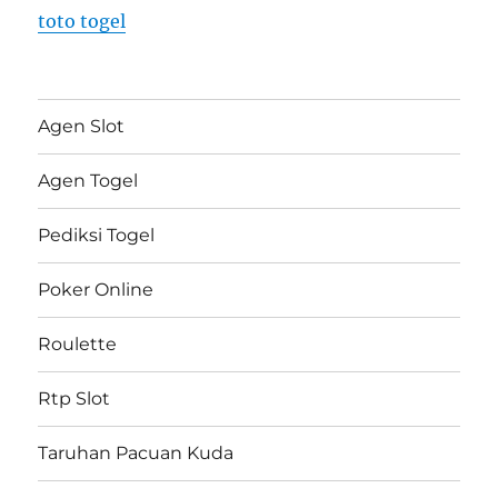
toto togel
Agen Slot
Agen Togel
Pediksi Togel
Poker Online
Roulette
Rtp Slot
Taruhan Pacuan Kuda