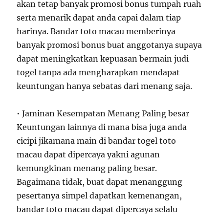
akan tetap banyak promosi bonus tumpah ruah
serta menarik dapat anda capai dalam tiap
harinya. Bandar toto macau memberinya
banyak promosi bonus buat anggotanya supaya
dapat meningkatkan kepuasan bermain judi
togel tanpa ada mengharapkan mendapat
keuntungan hanya sebatas dari menang saja.
• Jaminan Kesempatan Menang Paling besar
Keuntungan lainnya di mana bisa juga anda
cicipi jikamana main di bandar togel toto
macau dapat dipercaya yakni agunan
kemungkinan menang paling besar.
Bagaimana tidak, buat dapat menanggung
pesertanya simpel dapatkan kemenangan,
bandar toto macau dapat dipercaya selalu