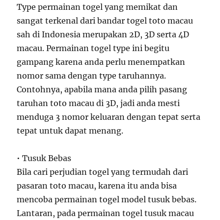
Type permainan togel yang memikat dan
sangat terkenal dari bandar togel toto macau
sah di Indonesia merupakan 2D, 3D serta 4D
macau. Permainan togel type ini begitu
gampang karena anda perlu menempatkan
nomor sama dengan type taruhannya.
Contohnya, apabila mana anda pilih pasang
taruhan toto macau di 3D, jadi anda mesti
menduga 3 nomor keluaran dengan tepat serta
tepat untuk dapat menang.
• Tusuk Bebas
Bila cari perjudian togel yang termudah dari
pasaran toto macau, karena itu anda bisa
mencoba permainan togel model tusuk bebas.
Lantaran, pada permainan togel tusuk macau