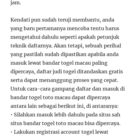
jam.
Kendati pun sudah teruji membantu, anda
yang baru pertamanya mencoba tentu harus
mengetahui dahulu seperti apakah petunjuk
teknik daftarnya. Akan tetapi, sebuah perihal
yang pastilah sudah dipastikan apabila anda
masuk lewat bandar togel macau paling
dipercaya, daftar judi togel ditandaskan gratis
serta dapat menanggung proses yang cepat.
Untuk cara-cara gampang daftar dan masuk di
bandar togel toto macau dapat dipercaya
antara lain sebagai berikut ini, di antaranya:
• Silahkan masuk lebih dahulu pada situs sah
situs bandar togel toto macau bisa dipercaya.
• Lakukan registrasi account togel lewat