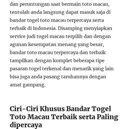
dan peruntungan saat bermain toto macau,
tentulah anda langsung dapat masuk saja di
bandar togel toto macau terpercaya serta
terbaik di Indonesia. Disamping menyiapkan
service judi togel macau terpilih dan dengan
agunan kesempatan menang yang besar,
bandar toto macau terpercaya dan terbaik
tampilkan dengan komplet beberapa tipe
pasaran togel terkenal dan menarik yang lain
bisa juga anda pasang taruhannya dengan
amat gampang.
Ciri-Ciri Khusus Bandar Togel
Toto Macau Terbaik serta Paling
dipercaya