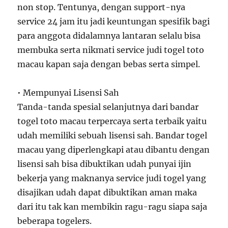
non stop. Tentunya, dengan support-nya
service 24 jam itu jadi keuntungan spesifik bagi
para anggota didalamnya lantaran selalu bisa
membuka serta nikmati service judi togel toto
macau kapan saja dengan bebas serta simpel.
• Mempunyai Lisensi Sah
Tanda-tanda spesial selanjutnya dari bandar
togel toto macau terpercaya serta terbaik yaitu
udah memiliki sebuah lisensi sah. Bandar togel
macau yang diperlengkapi atau dibantu dengan
lisensi sah bisa dibuktikan udah punyai ijin
bekerja yang maknanya service judi togel yang
disajikan udah dapat dibuktikan aman maka
dari itu tak kan membikin ragu-ragu siapa saja
beberapa togelers.