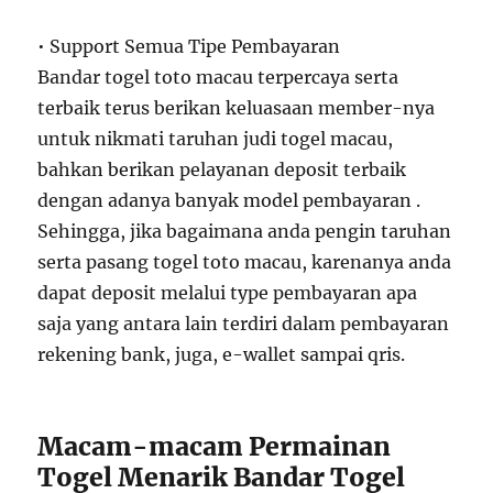
• Support Semua Tipe Pembayaran
Bandar togel toto macau terpercaya serta
terbaik terus berikan keluasaan member-nya
untuk nikmati taruhan judi togel macau,
bahkan berikan pelayanan deposit terbaik
dengan adanya banyak model pembayaran .
Sehingga, jika bagaimana anda pengin taruhan
serta pasang togel toto macau, karenanya anda
dapat deposit melalui type pembayaran apa
saja yang antara lain terdiri dalam pembayaran
rekening bank, juga, e-wallet sampai qris.
Macam-macam Permainan
Togel Menarik Bandar Togel