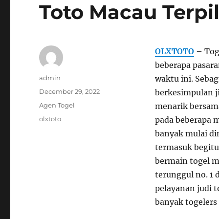
Toto Macau Terpi
OLXTOTO
– Toge
beberapa pasara
Author
admin
waktu ini. Sebag
Posted
December 29, 2022
berkesimpulan j
on
Categories
Agen Togel
menarik bersama
Tags
olxtoto
pada beberapa mo
banyak mulai d
termasuk begitu
bermain togel m
terunggul no. 1 
pelayanan judi 
banyak togelers 