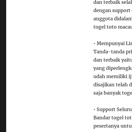
dan terbaik sel
dengan support-
anggota didalam
togel toto maca
• Mempunyai Lis
Tanda-tanda pri
dan terbaik yait
yang diperlengk
udah memiliki i
disajikan telah 
saja banyak toge
• Support Selur
Bandar togel to
pesertanya untu