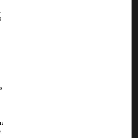
a
i
a
an
a