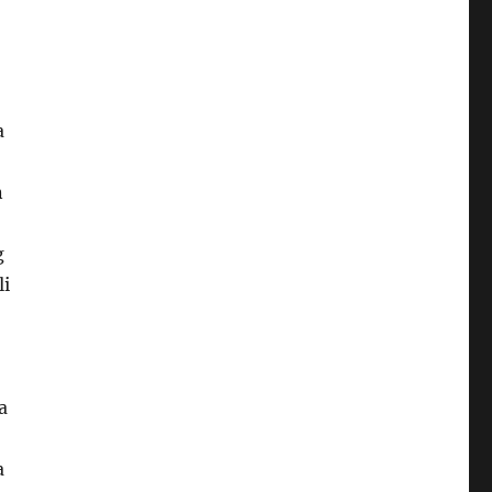
a
n
g
li
a
a