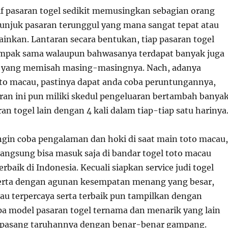
if pasaran togel sedikit memusingkan sebagian orang
unjuk pasaran terunggul yang mana sangat tepat atau
ainkan. Lantaran secara bentukan, tiap pasaran togel
mpak sama walaupun bahwasanya terdapat banyak juga
al yang memisah masing-masingnya. Nach, adanya
oto macau, pastinya dapat anda coba peruntungannya,
aran ini pun miliki skedul pengeluaran bertambah banya
n togel lain dengan 4 kali dalam tiap-tiap satu harinya
ingin coba pengalaman dan hoki di saat main toto macau,
langsung bisa masuk saja di bandar togel toto macau
erbaik di Indonesia. Kecuali siapkan service judi togel
serta dengan agunan kesempatan menang yang besar,
au terpercaya serta terbaik pun tampilkan dengan
a model pasaran togel ternama dan menarik yang lain
a pasang taruhannya dengan benar-benar gampang.