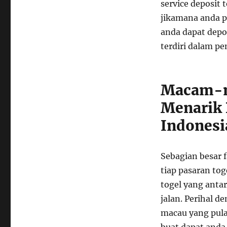
service deposit
jikamana anda p
anda dapat depo
terdiri dalam pe
Macam-m
Menarik 
Indonesi
Sebagian besar f
tiap pasaran t
togel yang anta
jalan. Perihal d
macau yang pula