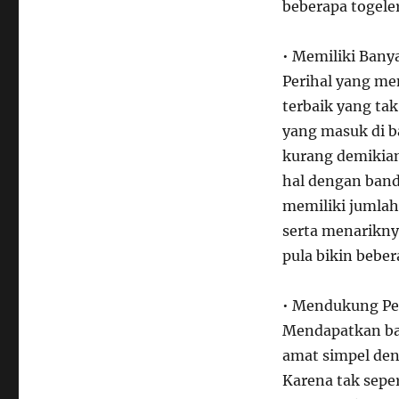
beberapa togele
• Memiliki Bany
Perihal yang me
terbaik yang tak
yang masuk di ba
kurang demikian
hal dengan band
memiliki jumlah
serta menarikny
pula bikin beber
• Mendukung Pe
Mendapatkan ban
amat simpel den
Karena tak sepe