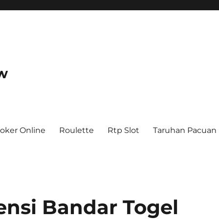
w
oker Online
Roulette
Rtp Slot
Taruhan Pacuan
nsi Bandar Togel