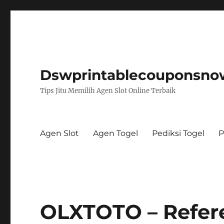
Dswprintablecouponsno
Tips Jitu Memilih Agen Slot Online Terbaik
Agen Slot
Agen Togel
Pediksi Togel
P
OLXTOTO – Refere