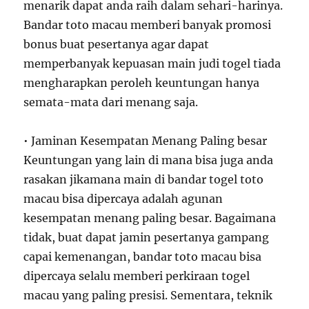
menarik dapat anda raih dalam sehari-harinya.
Bandar toto macau memberi banyak promosi
bonus buat pesertanya agar dapat
memperbanyak kepuasan main judi togel tiada
mengharapkan peroleh keuntungan hanya
semata-mata dari menang saja.
• Jaminan Kesempatan Menang Paling besar
Keuntungan yang lain di mana bisa juga anda
rasakan jikamana main di bandar togel toto
macau bisa dipercaya adalah agunan
kesempatan menang paling besar. Bagaimana
tidak, buat dapat jamin pesertanya gampang
capai kemenangan, bandar toto macau bisa
dipercaya selalu memberi perkiraan togel
macau yang paling presisi. Sementara, teknik