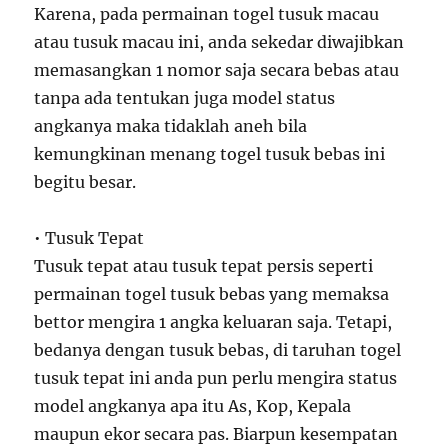
Karena, pada permainan togel tusuk macau
atau tusuk macau ini, anda sekedar diwajibkan
memasangkan 1 nomor saja secara bebas atau
tanpa ada tentukan juga model status
angkanya maka tidaklah aneh bila
kemungkinan menang togel tusuk bebas ini
begitu besar.
• Tusuk Tepat
Tusuk tepat atau tusuk tepat persis seperti
permainan togel tusuk bebas yang memaksa
bettor mengira 1 angka keluaran saja. Tetapi,
bedanya dengan tusuk bebas, di taruhan togel
tusuk tepat ini anda pun perlu mengira status
model angkanya apa itu As, Kop, Kepala
maupun ekor secara pas. Biarpun kesempatan