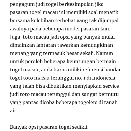
pengagum judi togel berkesimpulan jika
pasaran togel macau ini memiliki soal menarik
bersama kelebihan terhebat yang tak dijumpai
awalnya pada beberapa model pasaran lain.
Juga, toto macau jadi opsi yang banyak mulai
dimainkan lantaran tawarkan kemungkinan
menang yang termasuk besar sekali. Namun,
untuk peroleh beberapa keuntungan bermain
togel macau, anda harus miliki referensi bandar
togel toto macau terunggul no. 1 di Indonesia
yang telah bisa dibuktikan menyiapkan service
judi toto macau terunggul dan sangat bermutu
yang pantas dicoba beberapa togelers di tanah
air.
Banyak opsi pasaran togel sedikit