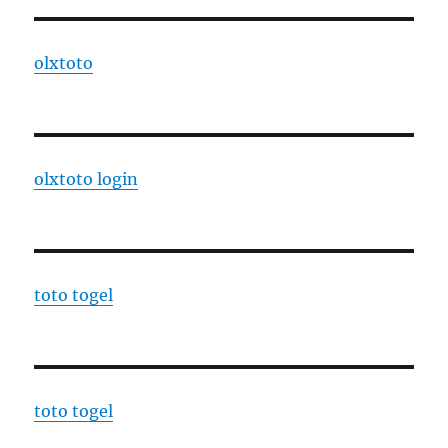
olxtoto
olxtoto login
toto togel
toto togel