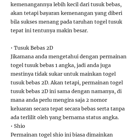
kemenangannya lebih kecil dari tusuk bebas,
akan tetapi bayaran kemenangan yang diberi
bila sukses menang pada taruhan togel tusuk
tepat ini tentunya makin besar.
• Tusuk Bebas 2D
Jikamana anda mengetahui dengan permainan
togel tusuk bebas 1 angka, jadi anda juga
mestinya tidak sukar untuk mainkan togel
tusuk bebas 2D. Akan tetapi, permainan togel
tusuk bebas 2D ini sama dengan namanya, di
mana anda perlu mengira saja 2 nomor
keluaran secara tepat secara bebas serta tanpa
ada terlilit oleh yang bernama status angka.
• Shio
Permainan togel shio ini biasa dimainkan