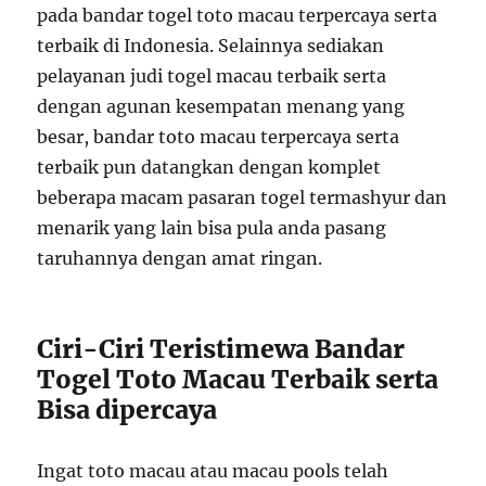
pada bandar togel toto macau terpercaya serta
terbaik di Indonesia. Selainnya sediakan
pelayanan judi togel macau terbaik serta
dengan agunan kesempatan menang yang
besar, bandar toto macau terpercaya serta
terbaik pun datangkan dengan komplet
beberapa macam pasaran togel termashyur dan
menarik yang lain bisa pula anda pasang
taruhannya dengan amat ringan.
Ciri-Ciri Teristimewa Bandar
Togel Toto Macau Terbaik serta
Bisa dipercaya
Ingat toto macau atau macau pools telah