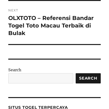
NEXT
OLXTOTO – Referensi Bandar
Next
post:
Togel Toto Macau Terbaik di
Bulak
Search
SEARCH
SITUS TOGEL TERPERCAYA