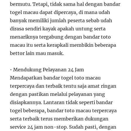
bermutu. Tetapi, tidak sama hal dengan bandar
togel macau dapat dipercaya, di mana udah
banyak memiliki jumlah peserta sebab udah
dirasa sendiri kayak apakah untung serta
menariknya tergabung dengan bandar toto
macau itu serta kerapkali membikin beberapa
bettor lain mau masuk.
• Mendukung Pelayanan 24 Jam
Mendapatkan bandar togel toto macau
terpercaya dan terbaik tentu saja amat ringan
dengan pastikan melalui pelayanan yang
disiapkannya. Lantaran tidak seperti bandar
togel beberapa, bandar toto macau terpercaya
serta terbaik terus memberikan dukungan
service 24 jam non-stop. Sudah pasti, dengan