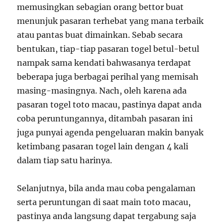
memusingkan sebagian orang bettor buat
menunjuk pasaran terhebat yang mana terbaik
atau pantas buat dimainkan. Sebab secara
bentukan, tiap-tiap pasaran togel betul-betul
nampak sama kendati bahwasanya terdapat
beberapa juga berbagai perihal yang memisah
masing-masingnya. Nach, oleh karena ada
pasaran togel toto macau, pastinya dapat anda
coba peruntungannya, ditambah pasaran ini
juga punyai agenda pengeluaran makin banyak
ketimbang pasaran togel lain dengan 4 kali
dalam tiap satu harinya.
Selanjutnya, bila anda mau coba pengalaman
serta peruntungan di saat main toto macau,
pastinya anda langsung dapat tergabung saja