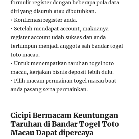
formulir register dengan beberapa pola data
diri yang disuruh atau dibutuhkan.
• Konfirmasi register anda.
• Setelah mendapat account, maknanya
register account udah sukses dan anda
terhimpun menjadi anggota sah bandar togel
toto macau.
• Untuk menempatkan taruhan togel toto
macau, kerjakan bisnis deposit lebih dulu.
• Pilih macam permainan togel macau buat
anda pasang serta permainkan.
Cicipi Bermacam Keuntungan
Taruhan di Bandar Togel Toto
Macau Dapat dipercaya