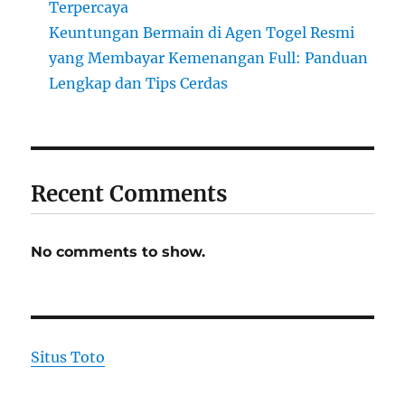
Terpercaya
Keuntungan Bermain di Agen Togel Resmi
yang Membayar Kemenangan Full: Panduan
Lengkap dan Tips Cerdas
Recent Comments
No comments to show.
Situs Toto