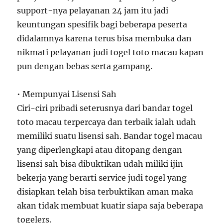
support-nya pelayanan 24 jam itu jadi
keuntungan spesifik bagi beberapa peserta
didalamnya karena terus bisa membuka dan
nikmati pelayanan judi togel toto macau kapan
pun dengan bebas serta gampang.
• Mempunyai Lisensi Sah
Ciri-ciri pribadi seterusnya dari bandar togel
toto macau terpercaya dan terbaik ialah udah
memiliki suatu lisensi sah. Bandar togel macau
yang diperlengkapi atau ditopang dengan
lisensi sah bisa dibuktikan udah miliki ijin
bekerja yang berarti service judi togel yang
disiapkan telah bisa terbuktikan aman maka
akan tidak membuat kuatir siapa saja beberapa
togelers.