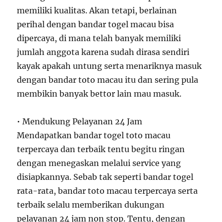
memiliki kualitas. Akan tetapi, berlainan
perihal dengan bandar togel macau bisa
dipercaya, di mana telah banyak memiliki
jumlah anggota karena sudah dirasa sendiri
kayak apakah untung serta menariknya masuk
dengan bandar toto macau itu dan sering pula
membikin banyak bettor lain mau masuk.
• Mendukung Pelayanan 24 Jam
Mendapatkan bandar togel toto macau
terpercaya dan terbaik tentu begitu ringan
dengan menegaskan melalui service yang
disiapkannya. Sebab tak seperti bandar togel
rata-rata, bandar toto macau terpercaya serta
terbaik selalu memberikan dukungan
pelayanan 24 jam non stop. Tentu, dengan