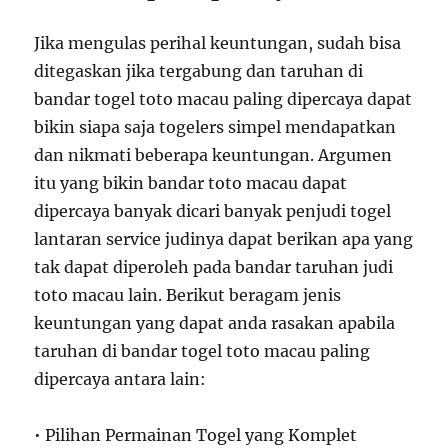
Jika mengulas perihal keuntungan, sudah bisa
ditegaskan jika tergabung dan taruhan di
bandar togel toto macau paling dipercaya dapat
bikin siapa saja togelers simpel mendapatkan
dan nikmati beberapa keuntungan. Argumen
itu yang bikin bandar toto macau dapat
dipercaya banyak dicari banyak penjudi togel
lantaran service judinya dapat berikan apa yang
tak dapat diperoleh pada bandar taruhan judi
toto macau lain. Berikut beragam jenis
keuntungan yang dapat anda rasakan apabila
taruhan di bandar togel toto macau paling
dipercaya antara lain:
• Pilihan Permainan Togel yang Komplet