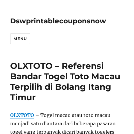
Dswprintablecouponsnow
MENU
OLXTOTO – Referensi
Bandar Togel Toto Macau
Terpilih di Bolang Itang
Timur
OLXTOTO
– Togel macau atau toto macau
menjadi satu diantara dari beberapa pasaran
togel yang terbanyak dicari banyak togelers