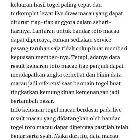
keluaran hasil togel paling cepat dan
terkomplet lewat live draw macau yang dapat
dituruti tiap-tiap anggota dalam sehari-
harinya. Lantaran untuk bandar toto macau
dapat dipercaya, cuman sediakan service
pasang taruhan saja tidak cukup buat memberi
kepuasan member-nya. Tetapi, adanya data
result keluaran toto macau tiap penjudi dapat
mendapatkan angka terhebat dan bikin data
macau jadi referensi saat bermain togel buat
tingkatkan kemungkinan kemenangan jadi
bertambah besar.
Info keluaran togel macau berdasar pada live
result macau yang didatangkan oleh bandar
togel toto macau dapat dipercaya pastilah telah
benar serta syah. Maka dari itu, data macau