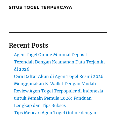
SITUS TOGEL TERPERCAYA
Recent Posts
Agen Togel Online Minimal Deposit
Terendah Dengan Keamanan Data Terjamin
di 2026
Cara Daftar Akun di Agen Togel Resmi 2026
Menggunakan E-Wallet Dengan Mudah
Review Agen Togel Terpopuler di Indonesia
untuk Pemain Pemula 2026: Panduan
Lengkap dan Tips Sukses
Tips Mencari Agen Togel Online dengan