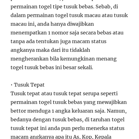
permainan togel tipe tusuk bebas. Sebab, di
dalam permainan togel tusuk macau atau tusuk
macau ini, anda hanya diwajibkan
menempatkan 1 nomor saja secara bebas atau
tanpa ada tentukan juga macam status
angkanya maka dari itu tidaklah
mengherankan bila kemungkinan menang
togel tusuk bebas ini besar sekali.
• Tusuk Tepat
Tusuk tepat atau tusuk tepat serupa seperti
permainan togel tusuk bebas yang mewajibkan
bettor menduga 1 angka keluaran saja. Namun,
bedanya dengan tusuk bebas, di taruhan togel
tusuk tepat ini anda pun perlu menerka status
macam angkanya apa itu As, Kop, Kepala