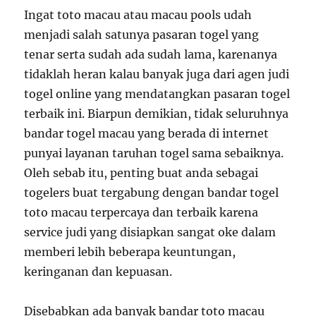
Ingat toto macau atau macau pools udah
menjadi salah satunya pasaran togel yang
tenar serta sudah ada sudah lama, karenanya
tidaklah heran kalau banyak juga dari agen judi
togel online yang mendatangkan pasaran togel
terbaik ini. Biarpun demikian, tidak seluruhnya
bandar togel macau yang berada di internet
punyai layanan taruhan togel sama sebaiknya.
Oleh sebab itu, penting buat anda sebagai
togelers buat tergabung dengan bandar togel
toto macau terpercaya dan terbaik karena
service judi yang disiapkan sangat oke dalam
memberi lebih beberapa keuntungan,
keringanan dan kepuasan.
Disebabkan ada banyak bandar toto macau