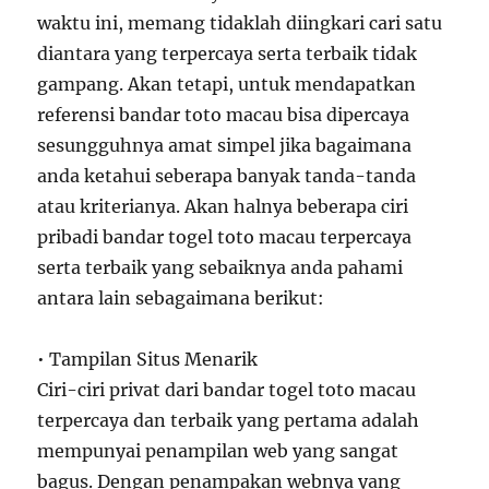
waktu ini, memang tidaklah diingkari cari satu
diantara yang terpercaya serta terbaik tidak
gampang. Akan tetapi, untuk mendapatkan
referensi bandar toto macau bisa dipercaya
sesungguhnya amat simpel jika bagaimana
anda ketahui seberapa banyak tanda-tanda
atau kriterianya. Akan halnya beberapa ciri
pribadi bandar togel toto macau terpercaya
serta terbaik yang sebaiknya anda pahami
antara lain sebagaimana berikut:
• Tampilan Situs Menarik
Ciri-ciri privat dari bandar togel toto macau
terpercaya dan terbaik yang pertama adalah
mempunyai penampilan web yang sangat
bagus. Dengan penampakan webnya yang