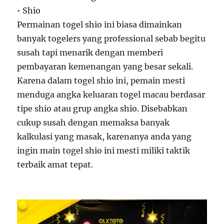
• Shio
Permainan togel shio ini biasa dimainkan
banyak togelers yang professional sebab begitu
susah tapi menarik dengan memberi
pembayaran kemenangan yang besar sekali.
Karena dalam togel shio ini, pemain mesti
menduga angka keluaran togel macau berdasar
tipe shio atau grup angka shio. Disebabkan
cukup susah dengan memaksa banyak
kalkulasi yang masak, karenanya anda yang
ingin main togel shio ini mesti miliki taktik
terbaik amat tepat.