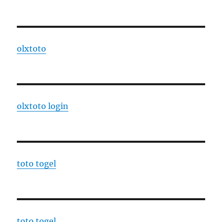
olxtoto
olxtoto login
toto togel
toto togel