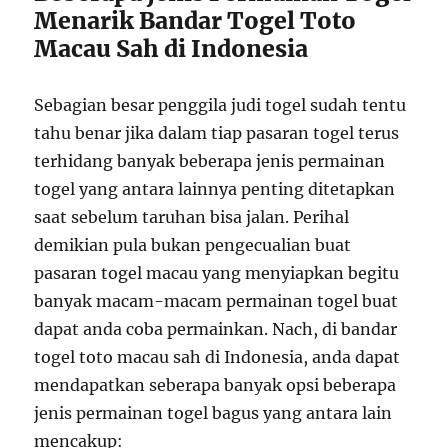
Menarik Bandar Togel Toto
Macau Sah di Indonesia
Sebagian besar penggila judi togel sudah tentu
tahu benar jika dalam tiap pasaran togel terus
terhidang banyak beberapa jenis permainan
togel yang antara lainnya penting ditetapkan
saat sebelum taruhan bisa jalan. Perihal
demikian pula bukan pengecualian buat
pasaran togel macau yang menyiapkan begitu
banyak macam-macam permainan togel buat
dapat anda coba permainkan. Nach, di bandar
togel toto macau sah di Indonesia, anda dapat
mendapatkan seberapa banyak opsi beberapa
jenis permainan togel bagus yang antara lain
mencakup: