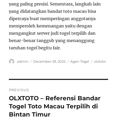
yang paling presisi. Sementara, langkah lain
yang didatangkan bandar toto macau bisa
dipercaya buat memperingan anggotanya
memperoleh kemenangan yaitu dengan
mengangkut server judi togel terpilih dan
benar-benar tangguh yang menanggung
taruhan togel begitu fair.
Author
Posted
Categories
Tags
admin
December 29, 2022
Agen Togel
olxtoto
on
Post
PREVIOUS
navigation
OLXTOTO – Referensi Bandar
Previous
post:
Togel Toto Macau Terpilih di
Bintan Timur