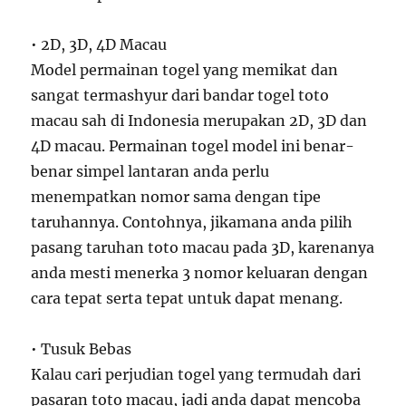
• 2D, 3D, 4D Macau
Model permainan togel yang memikat dan
sangat termashyur dari bandar togel toto
macau sah di Indonesia merupakan 2D, 3D dan
4D macau. Permainan togel model ini benar-
benar simpel lantaran anda perlu
menempatkan nomor sama dengan tipe
taruhannya. Contohnya, jikamana anda pilih
pasang taruhan toto macau pada 3D, karenanya
anda mesti menerka 3 nomor keluaran dengan
cara tepat serta tepat untuk dapat menang.
• Tusuk Bebas
Kalau cari perjudian togel yang termudah dari
pasaran toto macau, jadi anda dapat mencoba