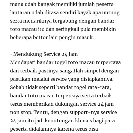
mana udah banyak memiliki jumlah peserta
lantaran udah dirasa sendiri kayak apa untung
serta menariknya tergabung dengan bandar
toto macau itu dan seringkali pula membikin
beberapa bettor lain pengin masuk.
• Mendukung Service 24 Jam
Mendapati bandar togel toto macau terpercaya
dan terbaik pastinya sangatlah simpel dengan
pastikan melalui service yang disiapkannya.
Sebab tidak seperti bandar togel rata-rata,
bandar toto macau terpercaya serta terbaik
terus memberikan dukungan service 24 jam
non stop. Tentu, dengan support-nya service
24 jam itu jadi keuntungan khusus bagi para
peserta didalamnya karena terus bisa