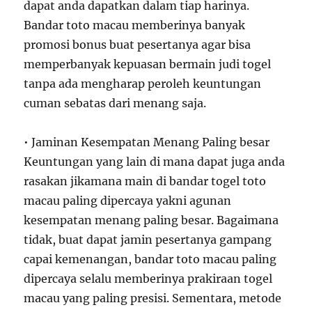
dapat anda dapatkan dalam tiap harinya.
Bandar toto macau memberinya banyak
promosi bonus buat pesertanya agar bisa
memperbanyak kepuasan bermain judi togel
tanpa ada mengharap peroleh keuntungan
cuman sebatas dari menang saja.
• Jaminan Kesempatan Menang Paling besar
Keuntungan yang lain di mana dapat juga anda
rasakan jikamana main di bandar togel toto
macau paling dipercaya yakni agunan
kesempatan menang paling besar. Bagaimana
tidak, buat dapat jamin pesertanya gampang
capai kemenangan, bandar toto macau paling
dipercaya selalu memberinya prakiraan togel
macau yang paling presisi. Sementara, metode