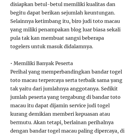
disiapkan betul-betul memiliki kualitas dan
begitu dapat berikan sejumlah keuntungan.
Selainnya ketimbang itu, biro judi toto macau
yang miliki penampakan blog luar biasa sekali
pula tak kan membuat sangsi beberapa
togelers untuk masuk didalamnya.
• Memiliki Banyak Peserta
Perihal yang memperbandingkan bandar togel
toto macau terpercaya serta terbaik sama yang
tak yaitu dari jumlahnya anggotanya. Sedikit
jumlah peserta yang tergabung di bandar toto
macau itu dapat dijamin service judi togel
kurang demikian memberi kepuasan atau
bermutu. Akan tetapi, berlainan perihalnya
dengan bandar togel macau paling dipercaya, di