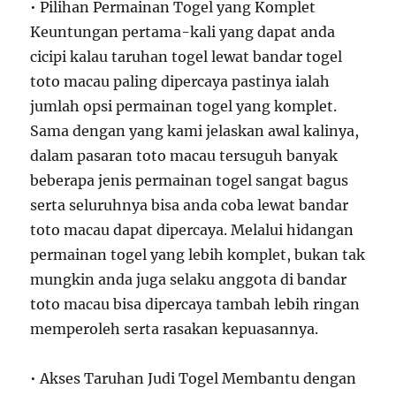
• Pilihan Permainan Togel yang Komplet
Keuntungan pertama-kali yang dapat anda
cicipi kalau taruhan togel lewat bandar togel
toto macau paling dipercaya pastinya ialah
jumlah opsi permainan togel yang komplet.
Sama dengan yang kami jelaskan awal kalinya,
dalam pasaran toto macau tersuguh banyak
beberapa jenis permainan togel sangat bagus
serta seluruhnya bisa anda coba lewat bandar
toto macau dapat dipercaya. Melalui hidangan
permainan togel yang lebih komplet, bukan tak
mungkin anda juga selaku anggota di bandar
toto macau bisa dipercaya tambah lebih ringan
memperoleh serta rasakan kepuasannya.
• Akses Taruhan Judi Togel Membantu dengan