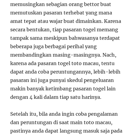
memusingkan sebagian orang bettor buat
memutuskan pasaran terhebat yang mana
amat tepat atau wajar buat dimainkan. Karena
secara bentukan, tiap pasaran togel memang
tampak sama meskipun bahwasanya terdapat
beberapa juga berbagai perihal yang
membandingkan masing-masingnya. Nach,
karena ada pasaran togel toto macau, tentu
dapat anda coba peruntungannya, lebih-lebih
pasaran ini juga punyai skedul pengeluaran
makin banyak ketimbang pasaran togel lain
dengan 4 kali dalam tiap satu harinya.
Setelah itu, bila anda ingin coba pengalaman
dan peruntungan di saat main toto macau,
pastinya anda dapat langsung masuk saja pada