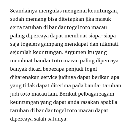
Seandainya mengulas mengenai keuntungan,
sudah memang bisa ditetapkan jika masuk
serta taruhan di bandar togel toto macau
paling dipercaya dapat membuat siapa-siapa
saja togelers gampang mendapat dan nikmati
sejumlah keuntungan. Argumen itu yang
membuat bandar toto macau paling dipercaya
banyak dicari beberapa penjudi togel
dikarenakan service judinya dapat berikan apa
yang tidak dapat diterima pada bandar taruhan
judi toto macau lain. Berikut pelbagai ragam
keuntungan yang dapat anda rasakan apabila
taruhan di bandar togel toto macau dapat
dipercaya salah satunya: