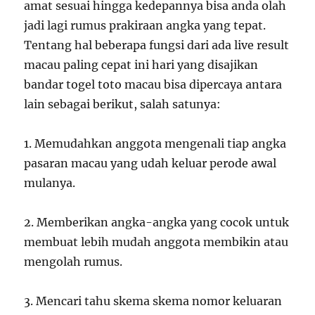
amat sesuai hingga kedepannya bisa anda olah
jadi lagi rumus prakiraan angka yang tepat.
Tentang hal beberapa fungsi dari ada live result
macau paling cepat ini hari yang disajikan
bandar togel toto macau bisa dipercaya antara
lain sebagai berikut, salah satunya:
1. Memudahkan anggota mengenali tiap angka
pasaran macau yang udah keluar perode awal
mulanya.
2. Memberikan angka-angka yang cocok untuk
membuat lebih mudah anggota membikin atau
mengolah rumus.
3. Mencari tahu skema skema nomor keluaran