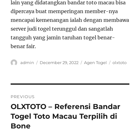
lain yang didatangkan bandar toto macau bisa
dipercaya buat memperingan member-nya
mencapai kemenangan ialah dengan membawa
server judi togel terunggul dan sangatlah
tangguh yang jamin taruhan togel benar-
benar fair.
Author
Posted
Categories
Tags
admin
December 29, 2022
Agen Togel
olxtoto
on
Post
PREVIOUS
navigation
OLXTOTO – Referensi Bandar
Previous
post:
Togel Toto Macau Terpilih di
Bone