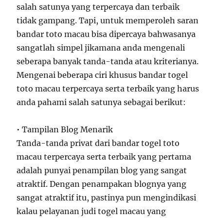
salah satunya yang terpercaya dan terbaik
tidak gampang. Tapi, untuk memperoleh saran
bandar toto macau bisa dipercaya bahwasanya
sangatlah simpel jikamana anda mengenali
seberapa banyak tanda-tanda atau kriterianya.
Mengenai beberapa ciri khusus bandar togel
toto macau terpercaya serta terbaik yang harus
anda pahami salah satunya sebagai berikut:
• Tampilan Blog Menarik
Tanda-tanda privat dari bandar togel toto
macau terpercaya serta terbaik yang pertama
adalah punyai penampilan blog yang sangat
atraktif. Dengan penampakan blognya yang
sangat atraktif itu, pastinya pun mengindikasi
kalau pelayanan judi togel macau yang