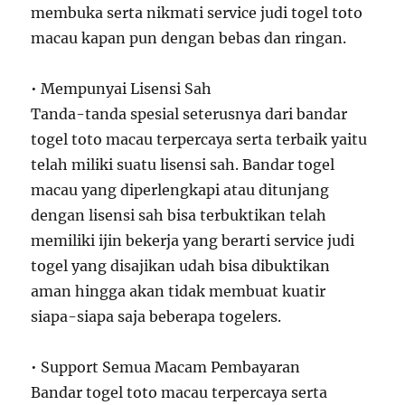
membuka serta nikmati service judi togel toto
macau kapan pun dengan bebas dan ringan.
• Mempunyai Lisensi Sah
Tanda-tanda spesial seterusnya dari bandar
togel toto macau terpercaya serta terbaik yaitu
telah miliki suatu lisensi sah. Bandar togel
macau yang diperlengkapi atau ditunjang
dengan lisensi sah bisa terbuktikan telah
memiliki ijin bekerja yang berarti service judi
togel yang disajikan udah bisa dibuktikan
aman hingga akan tidak membuat kuatir
siapa-siapa saja beberapa togelers.
• Support Semua Macam Pembayaran
Bandar togel toto macau terpercaya serta