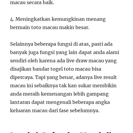
macau secara baik.
4. Meningkatkan kemungkinan menang
bermain toto macau makin besar.
Selainnya beberapa fungsi di atas, pasti ada
banyak juga fungsi yang lain dapat anda alami
sendiri oleh karena ada live draw macau yang
disajikan bandar togel toto macau bisa
dipercaya. Tapi yang benar, adanya live result
macau ini sebaiknya tak kan sukar membikin
anda meraih kemenangan lebih gampang
lantaran dapat mengenali beberapa angka
keluaran macau dari fase sebelumnya.