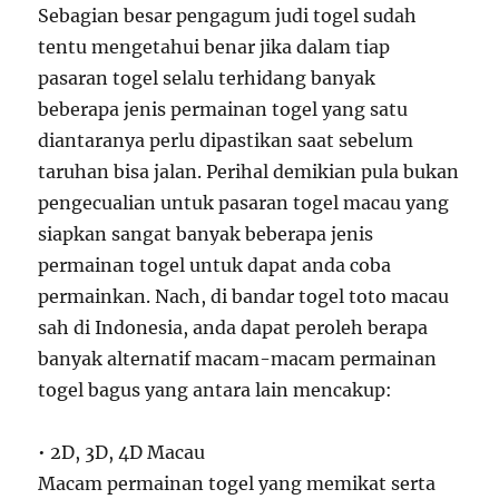
Sebagian besar pengagum judi togel sudah
tentu mengetahui benar jika dalam tiap
pasaran togel selalu terhidang banyak
beberapa jenis permainan togel yang satu
diantaranya perlu dipastikan saat sebelum
taruhan bisa jalan. Perihal demikian pula bukan
pengecualian untuk pasaran togel macau yang
siapkan sangat banyak beberapa jenis
permainan togel untuk dapat anda coba
permainkan. Nach, di bandar togel toto macau
sah di Indonesia, anda dapat peroleh berapa
banyak alternatif macam-macam permainan
togel bagus yang antara lain mencakup:
• 2D, 3D, 4D Macau
Macam permainan togel yang memikat serta