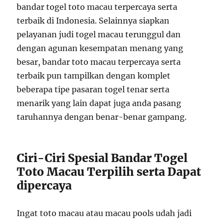
bandar togel toto macau terpercaya serta
terbaik di Indonesia. Selainnya siapkan
pelayanan judi togel macau terunggul dan
dengan agunan kesempatan menang yang
besar, bandar toto macau terpercaya serta
terbaik pun tampilkan dengan komplet
beberapa tipe pasaran togel tenar serta
menarik yang lain dapat juga anda pasang
taruhannya dengan benar-benar gampang.
Ciri-Ciri Spesial Bandar Togel
Toto Macau Terpilih serta Dapat
dipercaya
Ingat toto macau atau macau pools udah jadi