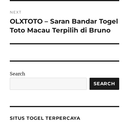
NEXT
OLXTOTO – Saran Bandar Togel
Next
post:
Toto Macau Terpilih di Bruno
Search
SEARCH
SITUS TOGEL TERPERCAYA