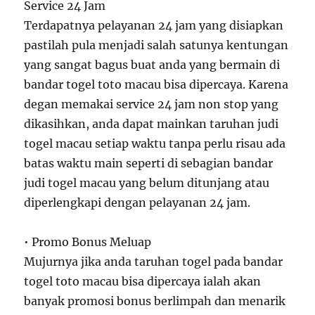
Service 24 Jam
Terdapatnya pelayanan 24 jam yang disiapkan
pastilah pula menjadi salah satunya kentungan
yang sangat bagus buat anda yang bermain di
bandar togel toto macau bisa dipercaya. Karena
degan memakai service 24 jam non stop yang
dikasihkan, anda dapat mainkan taruhan judi
togel macau setiap waktu tanpa perlu risau ada
batas waktu main seperti di sebagian bandar
judi togel macau yang belum ditunjang atau
diperlengkapi dengan pelayanan 24 jam.
• Promo Bonus Meluap
Mujurnya jika anda taruhan togel pada bandar
togel toto macau bisa dipercaya ialah akan
banyak promosi bonus berlimpah dan menarik