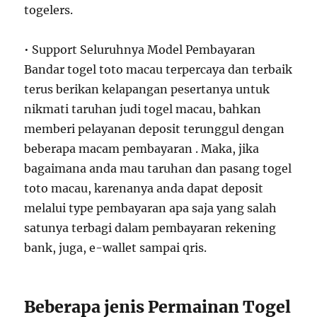
togelers.
• Support Seluruhnya Model Pembayaran
Bandar togel toto macau terpercaya dan terbaik
terus berikan kelapangan pesertanya untuk
nikmati taruhan judi togel macau, bahkan
memberi pelayanan deposit terunggul dengan
beberapa macam pembayaran . Maka, jika
bagaimana anda mau taruhan dan pasang togel
toto macau, karenanya anda dapat deposit
melalui type pembayaran apa saja yang salah
satunya terbagi dalam pembayaran rekening
bank, juga, e-wallet sampai qris.
Beberapa jenis Permainan Togel