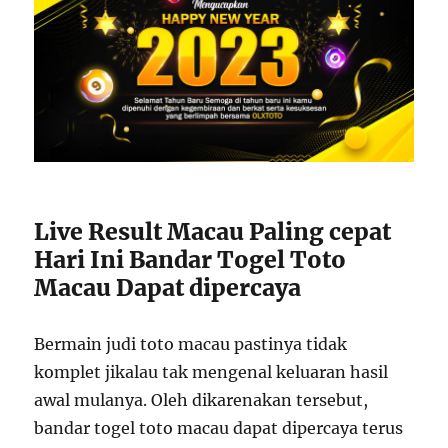
Live Result Macau Paling cepat
Hari Ini Bandar Togel Toto
Macau Dapat dipercaya
Bermain judi toto macau pastinya tidak
komplet jikalau tak mengenal keluaran hasil
awal mulanya. Oleh dikarenakan tersebut,
bandar togel toto macau dapat dipercaya terus