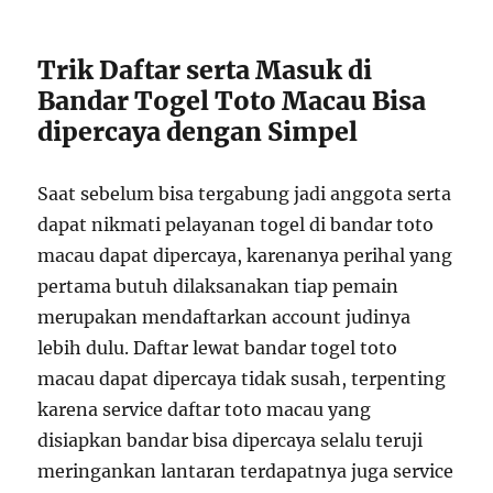
Trik Daftar serta Masuk di
Bandar Togel Toto Macau Bisa
dipercaya dengan Simpel
Saat sebelum bisa tergabung jadi anggota serta
dapat nikmati pelayanan togel di bandar toto
macau dapat dipercaya, karenanya perihal yang
pertama butuh dilaksanakan tiap pemain
merupakan mendaftarkan account judinya
lebih dulu. Daftar lewat bandar togel toto
macau dapat dipercaya tidak susah, terpenting
karena service daftar toto macau yang
disiapkan bandar bisa dipercaya selalu teruji
meringankan lantaran terdapatnya juga service