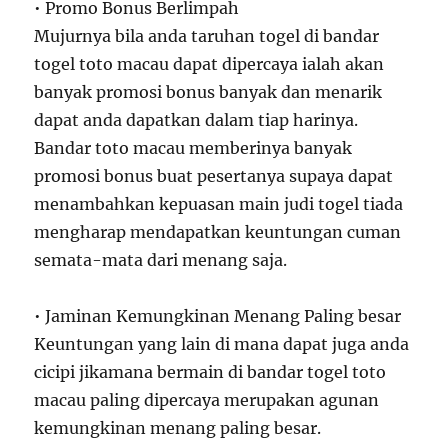
• Promo Bonus Berlimpah
Mujurnya bila anda taruhan togel di bandar
togel toto macau dapat dipercaya ialah akan
banyak promosi bonus banyak dan menarik
dapat anda dapatkan dalam tiap harinya.
Bandar toto macau memberinya banyak
promosi bonus buat pesertanya supaya dapat
menambahkan kepuasan main judi togel tiada
mengharap mendapatkan keuntungan cuman
semata-mata dari menang saja.
• Jaminan Kemungkinan Menang Paling besar
Keuntungan yang lain di mana dapat juga anda
cicipi jikamana bermain di bandar togel toto
macau paling dipercaya merupakan agunan
kemungkinan menang paling besar.