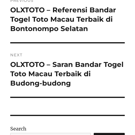
PREVIOUS
navigation
OLXTOTO – Referensi Bandar
Previous
post:
Togel Toto Macau Terbaik di
Bontonompo Selatan
NEXT
OLXTOTO – Saran Bandar Togel
Next
post:
Toto Macau Terbaik di
Budong-budong
Search