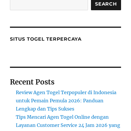
SEARCH
SITUS TOGEL TERPERCAYA
Recent Posts
Review Agen Togel Terpopuler di Indonesia
untuk Pemain Pemula 2026: Panduan
Lengkap dan Tips Sukses
Tips Mencari Agen Togel Online dengan
Layanan Customer Service 24 Jam 2026 yang