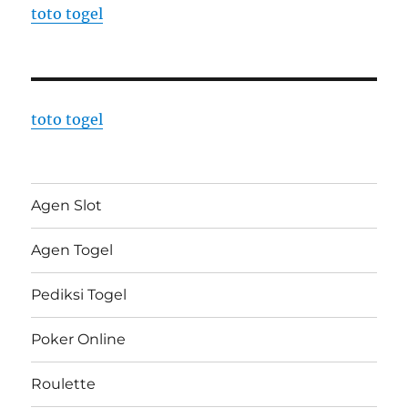
toto togel
toto togel
Agen Slot
Agen Togel
Pediksi Togel
Poker Online
Roulette