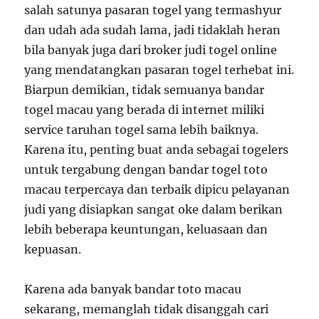
salah satunya pasaran togel yang termashyur
dan udah ada sudah lama, jadi tidaklah heran
bila banyak juga dari broker judi togel online
yang mendatangkan pasaran togel terhebat ini.
Biarpun demikian, tidak semuanya bandar
togel macau yang berada di internet miliki
service taruhan togel sama lebih baiknya.
Karena itu, penting buat anda sebagai togelers
untuk tergabung dengan bandar togel toto
macau terpercaya dan terbaik dipicu pelayanan
judi yang disiapkan sangat oke dalam berikan
lebih beberapa keuntungan, keluasaan dan
kepuasan.
Karena ada banyak bandar toto macau
sekarang, memanglah tidak disanggah cari