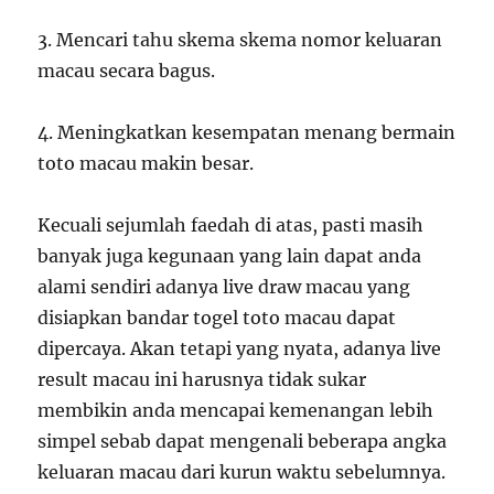
3. Mencari tahu skema skema nomor keluaran
macau secara bagus.
4. Meningkatkan kesempatan menang bermain
toto macau makin besar.
Kecuali sejumlah faedah di atas, pasti masih
banyak juga kegunaan yang lain dapat anda
alami sendiri adanya live draw macau yang
disiapkan bandar togel toto macau dapat
dipercaya. Akan tetapi yang nyata, adanya live
result macau ini harusnya tidak sukar
membikin anda mencapai kemenangan lebih
simpel sebab dapat mengenali beberapa angka
keluaran macau dari kurun waktu sebelumnya.