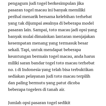
pengagum judi togel berkesimpulan jika
pasaran togel macau ini banyak memiliki
perihal menarik bersama kelebihan terhebat
yang tak dijumpai awalnya di beberapa model
pasaran lain. Sampai, toto macau jadi opsi yang
banyak mulai dimainkan lantaran menjajakan
kesempatan menang yang termasuk besar
sekali. Tapi, untuk mendapat beberapa
keuntungan bermain togel macau, anda harus
miliki saran bandar togel toto macau terhebat
no. 1 di Indonesia yang telah bisa terbuktikan
sediakan pelayanan judi toto macau terpilih
dan paling bermutu yang patut dicoba
beberapa togelers di tanah air.
Jumlah opsi pasaran togel sedikit