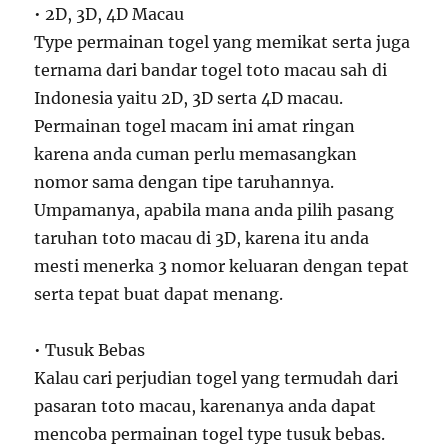
• 2D, 3D, 4D Macau
Type permainan togel yang memikat serta juga
ternama dari bandar togel toto macau sah di
Indonesia yaitu 2D, 3D serta 4D macau.
Permainan togel macam ini amat ringan
karena anda cuman perlu memasangkan
nomor sama dengan tipe taruhannya.
Umpamanya, apabila mana anda pilih pasang
taruhan toto macau di 3D, karena itu anda
mesti menerka 3 nomor keluaran dengan tepat
serta tepat buat dapat menang.
• Tusuk Bebas
Kalau cari perjudian togel yang termudah dari
pasaran toto macau, karenanya anda dapat
mencoba permainan togel type tusuk bebas.