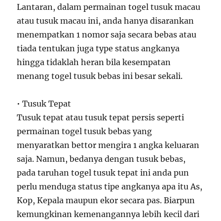
Lantaran, dalam permainan togel tusuk macau
atau tusuk macau ini, anda hanya disarankan
menempatkan 1 nomor saja secara bebas atau
tiada tentukan juga type status angkanya
hingga tidaklah heran bila kesempatan
menang togel tusuk bebas ini besar sekali.
• Tusuk Tepat
Tusuk tepat atau tusuk tepat persis seperti
permainan togel tusuk bebas yang
menyaratkan bettor mengira 1 angka keluaran
saja. Namun, bedanya dengan tusuk bebas,
pada taruhan togel tusuk tepat ini anda pun
perlu menduga status tipe angkanya apa itu As,
Kop, Kepala maupun ekor secara pas. Biarpun
kemungkinan kemenangannya lebih kecil dari