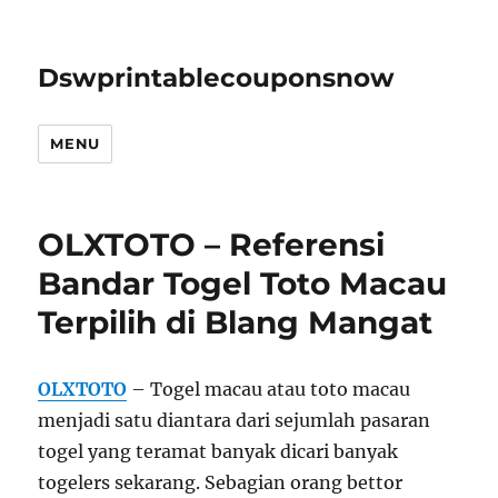
Dswprintablecouponsnow
MENU
OLXTOTO – Referensi
Bandar Togel Toto Macau
Terpilih di Blang Mangat
OLXTOTO
– Togel macau atau toto macau
menjadi satu diantara dari sejumlah pasaran
togel yang teramat banyak dicari banyak
togelers sekarang. Sebagian orang bettor