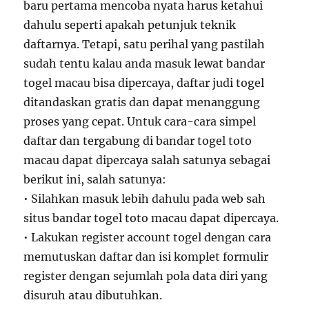
baru pertama mencoba nyata harus ketahui
dahulu seperti apakah petunjuk teknik
daftarnya. Tetapi, satu perihal yang pastilah
sudah tentu kalau anda masuk lewat bandar
togel macau bisa dipercaya, daftar judi togel
ditandaskan gratis dan dapat menanggung
proses yang cepat. Untuk cara-cara simpel
daftar dan tergabung di bandar togel toto
macau dapat dipercaya salah satunya sebagai
berikut ini, salah satunya:
• Silahkan masuk lebih dahulu pada web sah
situs bandar togel toto macau dapat dipercaya.
• Lakukan register account togel dengan cara
memutuskan daftar dan isi komplet formulir
register dengan sejumlah pola data diri yang
disuruh atau dibutuhkan.