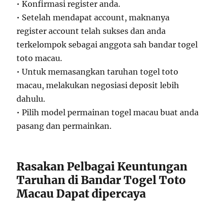
• Konfirmasi register anda.
• Setelah mendapat account, maknanya
register account telah sukses dan anda
terkelompok sebagai anggota sah bandar togel
toto macau.
• Untuk memasangkan taruhan togel toto
macau, melakukan negosiasi deposit lebih
dahulu.
• Pilih model permainan togel macau buat anda
pasang dan permainkan.
Rasakan Pelbagai Keuntungan
Taruhan di Bandar Togel Toto
Macau Dapat dipercaya