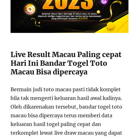
Live Result Macau Paling cepat
Hari Ini Bandar Togel Toto
Macau Bisa dipercaya
Bermain judi toto macau pasti tidak komplet
bila tak mengerti keluaran hasil awal kalinya.
Oleh dikarenakan tersebut, bandar togel toto
macau bisa dipercaya terus memberi data
keluaran hasil togel paling cepat dan
terkomplet lewat live draw macau yang dapat