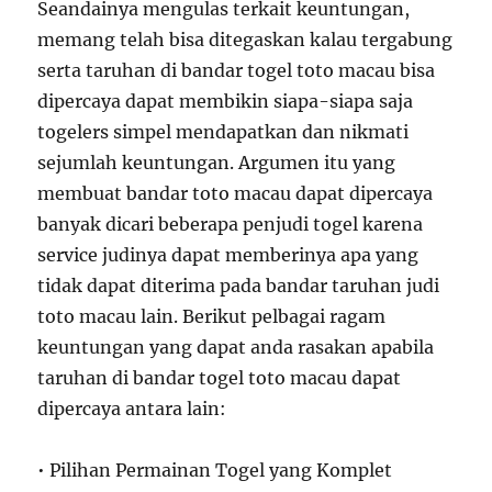
Seandainya mengulas terkait keuntungan,
memang telah bisa ditegaskan kalau tergabung
serta taruhan di bandar togel toto macau bisa
dipercaya dapat membikin siapa-siapa saja
togelers simpel mendapatkan dan nikmati
sejumlah keuntungan. Argumen itu yang
membuat bandar toto macau dapat dipercaya
banyak dicari beberapa penjudi togel karena
service judinya dapat memberinya apa yang
tidak dapat diterima pada bandar taruhan judi
toto macau lain. Berikut pelbagai ragam
keuntungan yang dapat anda rasakan apabila
taruhan di bandar togel toto macau dapat
dipercaya antara lain:
• Pilihan Permainan Togel yang Komplet