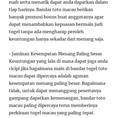
ruah serta menarik dapat anda dapatkan dalam
tiap harinya. Bandar toto macau berikan
banyak promosi bonus buat anggotanya agar
dapat menambahkan kepuasan bermain judi
togel tanpa ada mengharap peroleh
keuntungan hanya sekadar dari menang saja.
• Jaminan Kesempatan Menang Paling besar
Keuntungan yang lain di mana dapat juga anda
cicipi jika bagaimana main di bandar togel toto
macau dapat dipercaya adalah agunan
kesempatan menang paling besar. Bagaimana
tidak, untuk dapat menanggung pesertanya
gampang dapatkan kemenangan, bandar toto
macau paling dipercaya terus memberinya
perkiraan togel macau yang paling tepat.