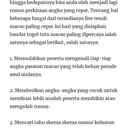
hingga kedepannya bisa anda olah menjadi lagi
rumus perkiraan angka yang tepat. Tentang hal
beberapa fungsi dari tersedianya live result
macau paling cepat ini hari yang disiapkan
bandar togel toto macau paling dipercaya salah
satunya sebagai berikut, salah satunya:
1. Memudahkan peserta mengenali tiap-tiap
angka pasaran macau yang telah keluar perode
awal mulanya.
2. Memberikan angka-angka yang cocok untuk
membuat lebih mudah peserta membikin atau
mengolah rumus.
3. Mencari tahu skema skema nomor keluaran