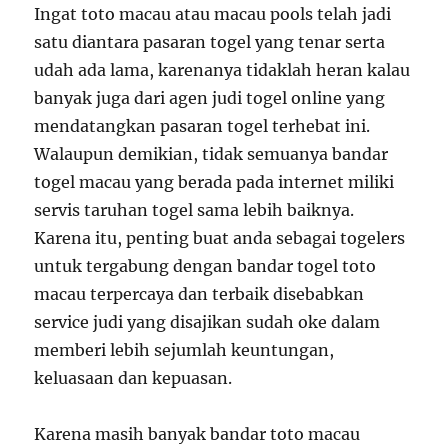
Ingat toto macau atau macau pools telah jadi
satu diantara pasaran togel yang tenar serta
udah ada lama, karenanya tidaklah heran kalau
banyak juga dari agen judi togel online yang
mendatangkan pasaran togel terhebat ini.
Walaupun demikian, tidak semuanya bandar
togel macau yang berada pada internet miliki
servis taruhan togel sama lebih baiknya.
Karena itu, penting buat anda sebagai togelers
untuk tergabung dengan bandar togel toto
macau terpercaya dan terbaik disebabkan
service judi yang disajikan sudah oke dalam
memberi lebih sejumlah keuntungan,
keluasaan dan kepuasan.
Karena masih banyak bandar toto macau