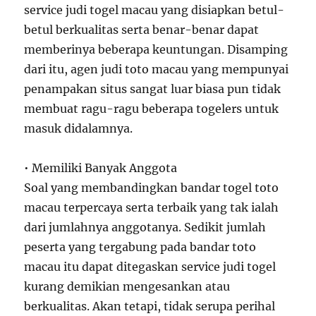
service judi togel macau yang disiapkan betul-
betul berkualitas serta benar-benar dapat
memberinya beberapa keuntungan. Disamping
dari itu, agen judi toto macau yang mempunyai
penampakan situs sangat luar biasa pun tidak
membuat ragu-ragu beberapa togelers untuk
masuk didalamnya.
• Memiliki Banyak Anggota
Soal yang membandingkan bandar togel toto
macau terpercaya serta terbaik yang tak ialah
dari jumlahnya anggotanya. Sedikit jumlah
peserta yang tergabung pada bandar toto
macau itu dapat ditegaskan service judi togel
kurang demikian mengesankan atau
berkualitas. Akan tetapi, tidak serupa perihal