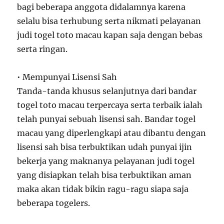
bagi beberapa anggota didalamnya karena
selalu bisa terhubung serta nikmati pelayanan
judi togel toto macau kapan saja dengan bebas
serta ringan.
• Mempunyai Lisensi Sah
Tanda-tanda khusus selanjutnya dari bandar
togel toto macau terpercaya serta terbaik ialah
telah punyai sebuah lisensi sah. Bandar togel
macau yang diperlengkapi atau dibantu dengan
lisensi sah bisa terbuktikan udah punyai ijin
bekerja yang maknanya pelayanan judi togel
yang disiapkan telah bisa terbuktikan aman
maka akan tidak bikin ragu-ragu siapa saja
beberapa togelers.