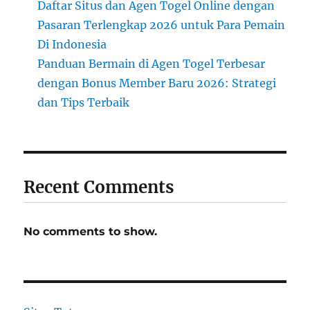
Daftar Situs dan Agen Togel Online dengan
Pasaran Terlengkap 2026 untuk Para Pemain
Di Indonesia
Panduan Bermain di Agen Togel Terbesar
dengan Bonus Member Baru 2026: Strategi
dan Tips Terbaik
Recent Comments
No comments to show.