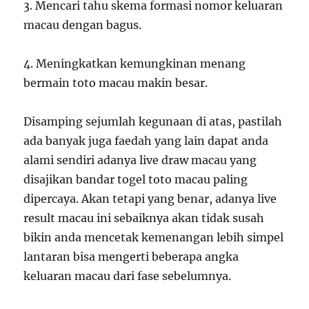
3. Mencari tahu skema formasi nomor keluaran
macau dengan bagus.
4. Meningkatkan kemungkinan menang
bermain toto macau makin besar.
Disamping sejumlah kegunaan di atas, pastilah
ada banyak juga faedah yang lain dapat anda
alami sendiri adanya live draw macau yang
disajikan bandar togel toto macau paling
dipercaya. Akan tetapi yang benar, adanya live
result macau ini sebaiknya akan tidak susah
bikin anda mencetak kemenangan lebih simpel
lantaran bisa mengerti beberapa angka
keluaran macau dari fase sebelumnya.