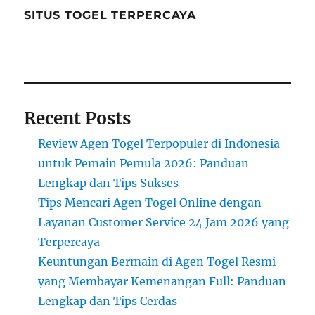
SITUS TOGEL TERPERCAYA
Recent Posts
Review Agen Togel Terpopuler di Indonesia
untuk Pemain Pemula 2026: Panduan
Lengkap dan Tips Sukses
Tips Mencari Agen Togel Online dengan
Layanan Customer Service 24 Jam 2026 yang
Terpercaya
Keuntungan Bermain di Agen Togel Resmi
yang Membayar Kemenangan Full: Panduan
Lengkap dan Tips Cerdas