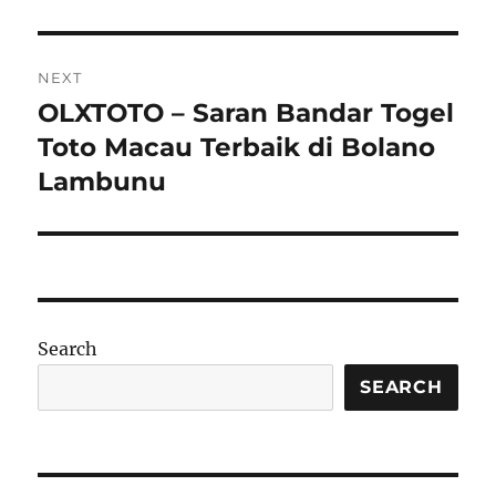
NEXT
OLXTOTO – Saran Bandar Togel
Next
post:
Toto Macau Terbaik di Bolano
Lambunu
Search
SEARCH