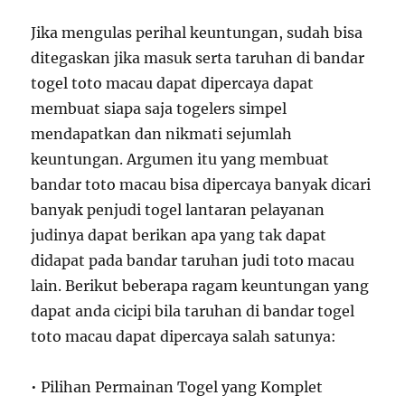
Jika mengulas perihal keuntungan, sudah bisa
ditegaskan jika masuk serta taruhan di bandar
togel toto macau dapat dipercaya dapat
membuat siapa saja togelers simpel
mendapatkan dan nikmati sejumlah
keuntungan. Argumen itu yang membuat
bandar toto macau bisa dipercaya banyak dicari
banyak penjudi togel lantaran pelayanan
judinya dapat berikan apa yang tak dapat
didapat pada bandar taruhan judi toto macau
lain. Berikut beberapa ragam keuntungan yang
dapat anda cicipi bila taruhan di bandar togel
toto macau dapat dipercaya salah satunya:
• Pilihan Permainan Togel yang Komplet