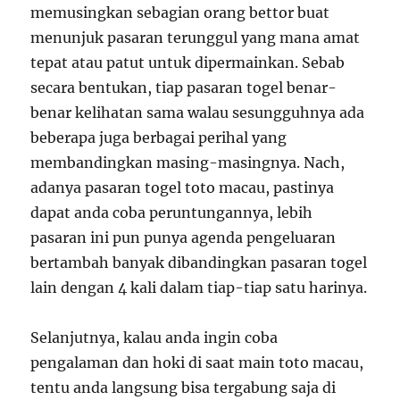
memusingkan sebagian orang bettor buat
menunjuk pasaran terunggul yang mana amat
tepat atau patut untuk dipermainkan. Sebab
secara bentukan, tiap pasaran togel benar-
benar kelihatan sama walau sesungguhnya ada
beberapa juga berbagai perihal yang
membandingkan masing-masingnya. Nach,
adanya pasaran togel toto macau, pastinya
dapat anda coba peruntungannya, lebih
pasaran ini pun punya agenda pengeluaran
bertambah banyak dibandingkan pasaran togel
lain dengan 4 kali dalam tiap-tiap satu harinya.
Selanjutnya, kalau anda ingin coba
pengalaman dan hoki di saat main toto macau,
tentu anda langsung bisa tergabung saja di