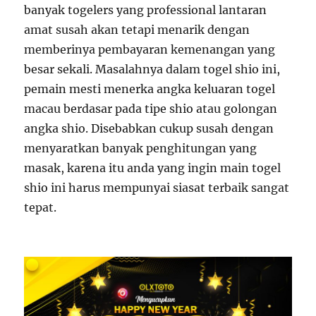
banyak togelers yang professional lantaran
amat susah akan tetapi menarik dengan
memberinya pembayaran kemenangan yang
besar sekali. Masalahnya dalam togel shio ini,
pemain mesti menerka angka keluaran togel
macau berdasar pada tipe shio atau golongan
angka shio. Disebabkan cukup susah dengan
menyaratkan banyak penghitungan yang
masak, karena itu anda yang ingin main togel
shio ini harus mempunyai siasat terbaik sangat
tepat.