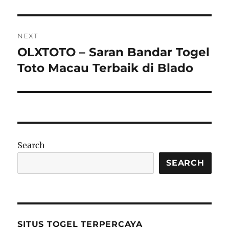
NEXT
OLXTOTO – Saran Bandar Togel
Next
post:
Toto Macau Terbaik di Blado
Search
SEARCH
SITUS TOGEL TERPERCAYA