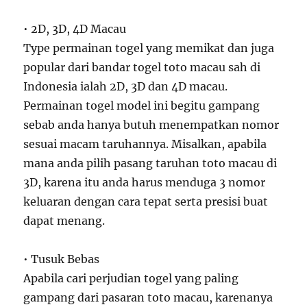
• 2D, 3D, 4D Macau
Type permainan togel yang memikat dan juga
popular dari bandar togel toto macau sah di
Indonesia ialah 2D, 3D dan 4D macau.
Permainan togel model ini begitu gampang
sebab anda hanya butuh menempatkan nomor
sesuai macam taruhannya. Misalkan, apabila
mana anda pilih pasang taruhan toto macau di
3D, karena itu anda harus menduga 3 nomor
keluaran dengan cara tepat serta presisi buat
dapat menang.
• Tusuk Bebas
Apabila cari perjudian togel yang paling
gampang dari pasaran toto macau, karenanya