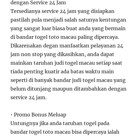
dengan Service 24 Jam
Tersedianya service 24 jam yang disiapkan
pastilah pula menjadi salah satunya kentungan
yang sangat luar biasa buat anda yang bermain
di bandar togel toto macau paling dipercaya.
Dikarenakan degan manfaatkan pelayanan 24
jam non stop yang dikasihkan, anda dapat
mainkan taruhan judi togel macau setiap saat
tiada penting kuatir ada batas waktu main
seperti di banyak bandar judi togel macau yang
belum ditunjang maupun ditambahkan dengan
service 24 jam.
• Promo Bonus Meluap
Untungnya jika anda taruhan togel pada
bandar togel toto macau bisa dipercaya ialah