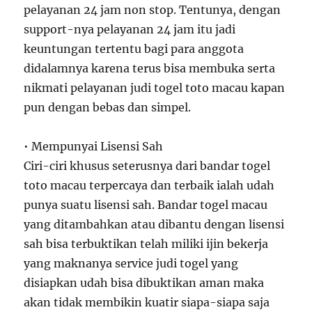
pelayanan 24 jam non stop. Tentunya, dengan
support-nya pelayanan 24 jam itu jadi
keuntungan tertentu bagi para anggota
didalamnya karena terus bisa membuka serta
nikmati pelayanan judi togel toto macau kapan
pun dengan bebas dan simpel.
• Mempunyai Lisensi Sah
Ciri-ciri khusus seterusnya dari bandar togel
toto macau terpercaya dan terbaik ialah udah
punya suatu lisensi sah. Bandar togel macau
yang ditambahkan atau dibantu dengan lisensi
sah bisa terbuktikan telah miliki ijin bekerja
yang maknanya service judi togel yang
disiapkan udah bisa dibuktikan aman maka
akan tidak membikin kuatir siapa-siapa saja