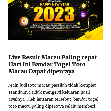
Live Result Macau Paling cepat
Hari Ini Bandar Togel Toto
Macau Dapat dipercaya
Main judi toto macau pastilah tidak komplet
seandainya tidak mengerti keluaran hasil
awalnya. Oleh lantaran tersebut, bandar togel
toto macau paling dipercaya selalu memberi