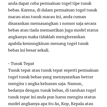
anda dapat coba permainan togel tipe tusuk
bebas. Karena, di dalam permainan togel tusuk
macau atau tusuk macau ini, anda cuman
disarankan memasangkan 1 nomor saja secara
bebas atau tiada memastikan juga model status
angkanya maka tidaklah mengherankan
apabila kemungkinan menang togel tusuk
bebas ini besar sekali.
• Tusuk Tepat
Tusuk tepat atau tusuk tepat seperti permainan
togel tusuk bebas yang mensyaratkan bettor
mengira 1 angka keluaran saja. Namun,
bedanya dengan tusuk bebas, di taruhan togel
tusuk tepat ini anda pun harus mengira status
model angkanya apa itu As, Kop, Kepala atau