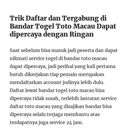
Trik Daftar dan Tergabung di
Bandar Togel Toto Macau Dapat
dipercaya dengan Ringan
Saat sebelum bisa masuk jadi peserta dan dapat
nikmati service togel di bandar toto macau
dapat dipercaya, jadi perihal yang kali pertama
butuh dikerjakan tiap pemain merupakan
mendaftarkan account judinya lebih dulu.
Daftar lewat bandar togel toto macau bisa
dipercaya tidak susah, terlebih lantaran service
daftar toto macau yang disajikan bandar bisa
dipercaya selalu terjaga membantu atas
terdapatnya juga service 24 jam.