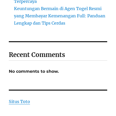
Terpercaya
Keuntungan Bermain di Agen Togel Resmi
yang Membayar Kemenangan Full: Panduan
Lengkap dan Tips Cerdas
Recent Comments
No comments to show.
Situs Toto