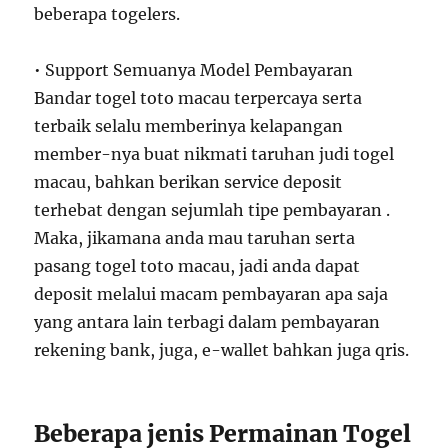
beberapa togelers.
• Support Semuanya Model Pembayaran
Bandar togel toto macau terpercaya serta
terbaik selalu memberinya kelapangan
member-nya buat nikmati taruhan judi togel
macau, bahkan berikan service deposit
terhebat dengan sejumlah tipe pembayaran .
Maka, jikamana anda mau taruhan serta
pasang togel toto macau, jadi anda dapat
deposit melalui macam pembayaran apa saja
yang antara lain terbagi dalam pembayaran
rekening bank, juga, e-wallet bahkan juga qris.
Beberapa jenis Permainan Togel