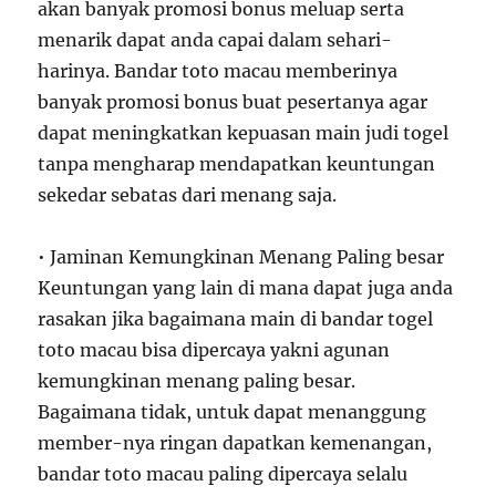
akan banyak promosi bonus meluap serta
menarik dapat anda capai dalam sehari-
harinya. Bandar toto macau memberinya
banyak promosi bonus buat pesertanya agar
dapat meningkatkan kepuasan main judi togel
tanpa mengharap mendapatkan keuntungan
sekedar sebatas dari menang saja.
• Jaminan Kemungkinan Menang Paling besar
Keuntungan yang lain di mana dapat juga anda
rasakan jika bagaimana main di bandar togel
toto macau bisa dipercaya yakni agunan
kemungkinan menang paling besar.
Bagaimana tidak, untuk dapat menanggung
member-nya ringan dapatkan kemenangan,
bandar toto macau paling dipercaya selalu