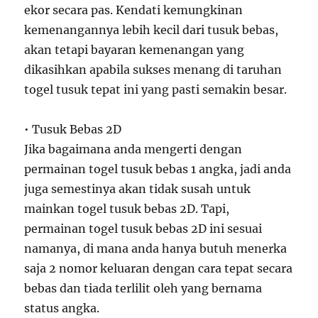
ekor secara pas. Kendati kemungkinan
kemenangannya lebih kecil dari tusuk bebas,
akan tetapi bayaran kemenangan yang
dikasihkan apabila sukses menang di taruhan
togel tusuk tepat ini yang pasti semakin besar.
• Tusuk Bebas 2D
Jika bagaimana anda mengerti dengan
permainan togel tusuk bebas 1 angka, jadi anda
juga semestinya akan tidak susah untuk
mainkan togel tusuk bebas 2D. Tapi,
permainan togel tusuk bebas 2D ini sesuai
namanya, di mana anda hanya butuh menerka
saja 2 nomor keluaran dengan cara tepat secara
bebas dan tiada terlilit oleh yang bernama
status angka.