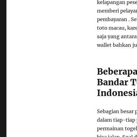
kelapangan pese
memberi pelaya
pembayaran . Se
toto macau, kar
saja yang antara
wallet bahkan ju
Beberapa
Bandar T
Indonesi
Sebagian besar 
dalam tiap-tiap 
permainan togel