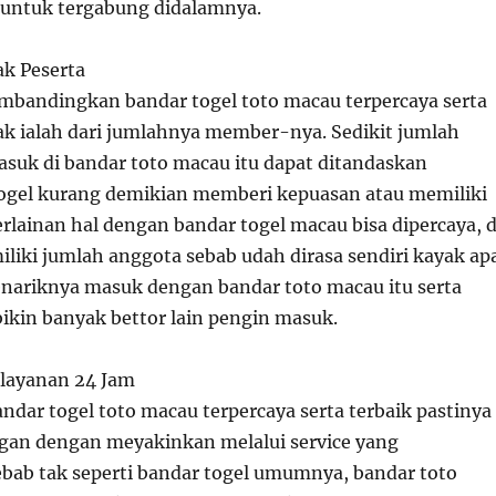
 untuk tergabung didalamnya.
ak Peserta
mbandingkan bandar togel toto macau terpercaya serta
dak ialah dari jumlahnya member-nya. Sedikit jumlah
suk di bandar toto macau itu dapat ditandaskan
togel kurang demikian memberi kepuasan atau memiliki
berlainan hal dengan bandar togel macau bisa dipercaya, d
liki jumlah anggota sebab udah dirasa sendiri kayak ap
nariknya masuk dengan bandar toto macau itu serta
ikin banyak bettor lain pengin masuk.
layanan 24 Jam
dar togel toto macau terpercaya serta terbaik pastinya
gan dengan meyakinkan melalui service yang
ebab tak seperti bandar togel umumnya, bandar toto