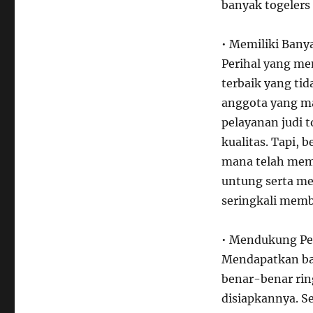
banyak togelers
• Memiliki Bany
Perihal yang me
terbaik yang ti
anggota yang ma
pelayanan judi 
kualitas. Tapi, 
mana telah memi
untung serta me
seringkali memb
• Mendukung Pe
Mendapatkan ban
benar-benar rin
disiapkannya. S