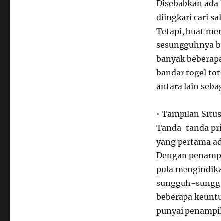
Disebabkan ada 
diingkari cari s
Tetapi, buat me
sesungguhnya be
banyak beberapa 
bandar togel tot
antara lain seb
• Tampilan Situ
Tanda-tanda pri
yang pertama ad
Dengan penampak
pula mengindikas
sungguh-sungguh
beberapa keuntu
punyai penampil