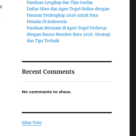
Panduan Lengkap dan Tips Cerdas
k
Daftar Situs dan Agen Togel Online dengan
h
Pasaran Terlengkap 2026 untuk Para
Pemain Di Indonesia
Panduan Bermain di Agen Togel Terbesar
dengan Bonus Member Baru 2026: Strategi
dan Tips Terbaik
Recent Comments
No comments to show.
Situs Toto