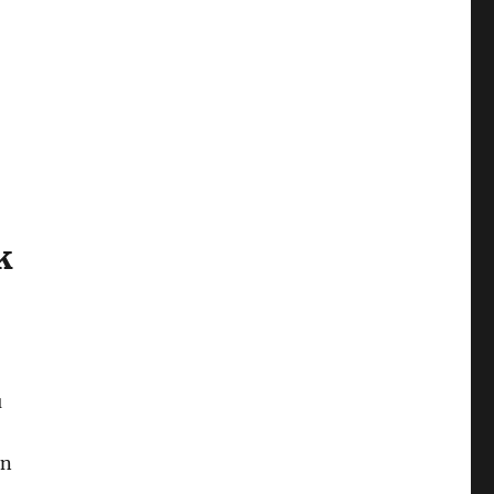
k
u
an