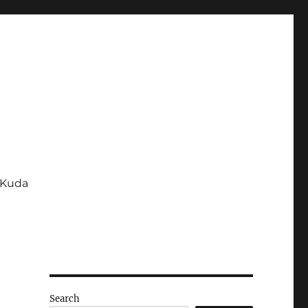
 Kuda
Search