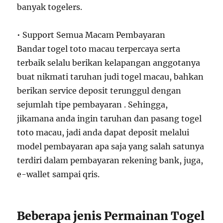
banyak togelers.
• Support Semua Macam Pembayaran
Bandar togel toto macau terpercaya serta
terbaik selalu berikan kelapangan anggotanya
buat nikmati taruhan judi togel macau, bahkan
berikan service deposit terunggul dengan
sejumlah tipe pembayaran . Sehingga,
jikamana anda ingin taruhan dan pasang togel
toto macau, jadi anda dapat deposit melalui
model pembayaran apa saja yang salah satunya
terdiri dalam pembayaran rekening bank, juga,
e-wallet sampai qris.
Beberapa jenis Permainan Togel