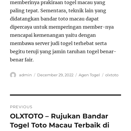
memberinya prakiraan togel macau yang
paling tepat. Sementara, teknik lain yang
didatangkan bandar toto macau dapat
dipercaya untuk memperingan member-nya
mencapai kemenangan yaitu dengan
membawa server judi togel terhebat serta
begitu teruji yang jamin taruhan togel benar-
benar fair.
Author
Posted
Categories
Tags
admin
December 29, 2022
Agen Togel
olxtoto
on
Post
PREVIOUS
navigation
OLXTOTO – Rujukan Bandar
Previous
post:
Togel Toto Macau Terbaik di