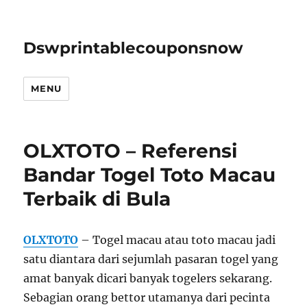
Dswprintablecouponsnow
MENU
OLXTOTO – Referensi
Bandar Togel Toto Macau
Terbaik di Bula
OLXTOTO
– Togel macau atau toto macau jadi
satu diantara dari sejumlah pasaran togel yang
amat banyak dicari banyak togelers sekarang.
Sebagian orang bettor utamanya dari pecinta