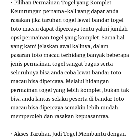
• Pilihan Permainan Togel yang Komplet
Keuntungan pertama-kali yang dapat anda
rasakan jika taruhan togel lewat bandar togel
toto macau dapat dipercaya tentu yakni jumlah
opsi permainan togel yang komplet. Sama hal
yang kami jelaskan awal kalinya, dalam
pasaran toto macau terhidang banyak beberapa
jenis permainan togel sangat bagus serta
seluruhnya bisa anda coba lewat bandar toto
macau bisa dipercaya. Melalui hidangan
permainan togel yang lebih komplet, bukan tak
bisa anda lantas selaku peserta di bandar toto
macau bisa dipercaya semakin lebih mudah
memperoleh dan rasakan kepuasannya.
• Akses Taruhan Judi Togel Membantu dengan