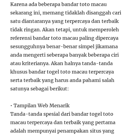
Karena ada beberapa bandar toto macau
sekarang ini, memang tidaklah disanggah cari
satu diantaranya yang terpercaya dan terbaik
tidak ringan. Akan tetapi, untuk memperoleh
referensi bandar toto macau paling dipercaya
sesungguhnya benar-benar simpel jikamana
anda mengerti seberapa banyak beberapa ciri
atau kriterianya. Akan halnya tanda-tanda
khusus bandar togel toto macau terpercaya
serta terbaik yang harus anda pahami salah
satunya sebagai berikut:
• Tampilan Web Menarik
Tanda-tanda spesial dari bandar togel toto
macau terpercaya dan terbaik yang pertama
adalah mempunyai penampakan situs yang