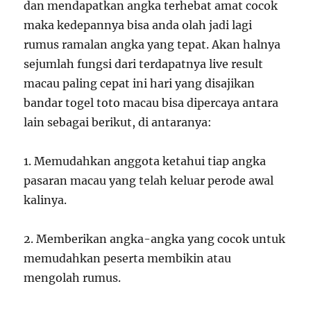
dan mendapatkan angka terhebat amat cocok
maka kedepannya bisa anda olah jadi lagi
rumus ramalan angka yang tepat. Akan halnya
sejumlah fungsi dari terdapatnya live result
macau paling cepat ini hari yang disajikan
bandar togel toto macau bisa dipercaya antara
lain sebagai berikut, di antaranya:
1. Memudahkan anggota ketahui tiap angka
pasaran macau yang telah keluar perode awal
kalinya.
2. Memberikan angka-angka yang cocok untuk
memudahkan peserta membikin atau
mengolah rumus.