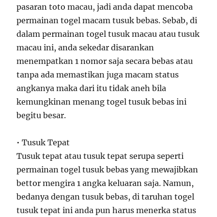
pasaran toto macau, jadi anda dapat mencoba
permainan togel macam tusuk bebas. Sebab, di
dalam permainan togel tusuk macau atau tusuk
macau ini, anda sekedar disarankan
menempatkan 1 nomor saja secara bebas atau
tanpa ada memastikan juga macam status
angkanya maka dari itu tidak aneh bila
kemungkinan menang togel tusuk bebas ini
begitu besar.
• Tusuk Tepat
Tusuk tepat atau tusuk tepat serupa seperti
permainan togel tusuk bebas yang mewajibkan
bettor mengira 1 angka keluaran saja. Namun,
bedanya dengan tusuk bebas, di taruhan togel
tusuk tepat ini anda pun harus menerka status