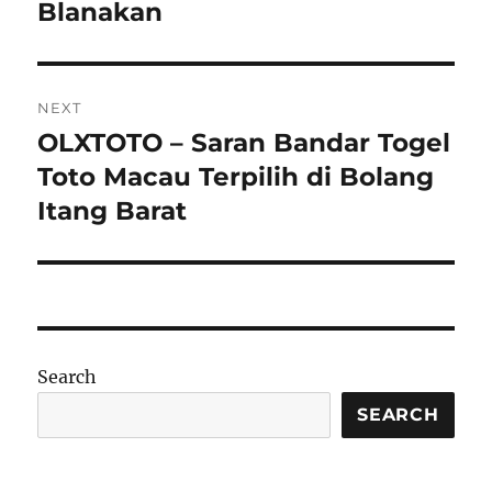
Blanakan
NEXT
OLXTOTO – Saran Bandar Togel
Next
post:
Toto Macau Terpilih di Bolang
Itang Barat
Search
SEARCH