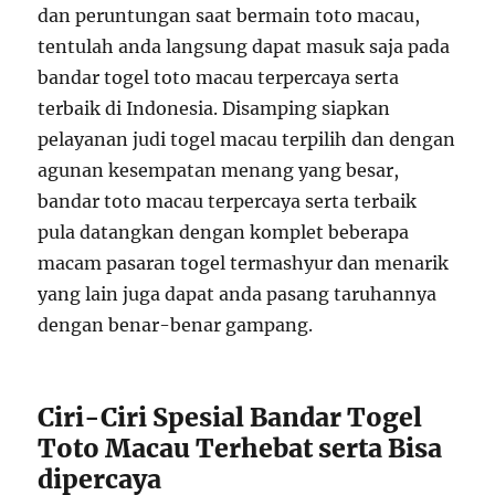
dan peruntungan saat bermain toto macau,
tentulah anda langsung dapat masuk saja pada
bandar togel toto macau terpercaya serta
terbaik di Indonesia. Disamping siapkan
pelayanan judi togel macau terpilih dan dengan
agunan kesempatan menang yang besar,
bandar toto macau terpercaya serta terbaik
pula datangkan dengan komplet beberapa
macam pasaran togel termashyur dan menarik
yang lain juga dapat anda pasang taruhannya
dengan benar-benar gampang.
Ciri-Ciri Spesial Bandar Togel
Toto Macau Terhebat serta Bisa
dipercaya