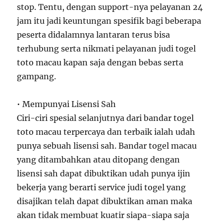
stop. Tentu, dengan support-nya pelayanan 24
jam itu jadi keuntungan spesifik bagi beberapa
peserta didalamnya lantaran terus bisa
terhubung serta nikmati pelayanan judi togel
toto macau kapan saja dengan bebas serta
gampang.
• Mempunyai Lisensi Sah
Ciri-ciri spesial selanjutnya dari bandar togel
toto macau terpercaya dan terbaik ialah udah
punya sebuah lisensi sah. Bandar togel macau
yang ditambahkan atau ditopang dengan
lisensi sah dapat dibuktikan udah punya ijin
bekerja yang berarti service judi togel yang
disajikan telah dapat dibuktikan aman maka
akan tidak membuat kuatir siapa-siapa saja