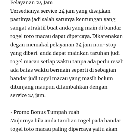
Pelayanan 24 Jam
Tersedianya service 24 jam yang disajikan
pastinya jadi salah satunya kentungan yang
sangat atraktif buat anda yang main di bandar
togel toto macau dapat dipercaya. Dikarenakan
degan memakai pelayanan 24 jam non-stop
yang diberi, anda dapat mainkan taruhan judi
togel macau setiap waktu tanpa ada perlu resah
ada batas waktu bermain seperti di sebagian
bandar judi togel macau yang masih belum
ditunjang maupun ditambahkan dengan
service 24 jam.
• Promo Bonus Tumpah ruah
Mujurnya bila anda taruhan togel pada bandar
togel toto macau paling dipercaya yaitu akan