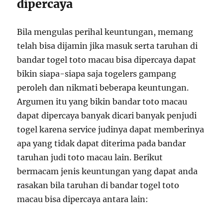
dipercaya
Bila mengulas perihal keuntungan, memang
telah bisa dijamin jika masuk serta taruhan di
bandar togel toto macau bisa dipercaya dapat
bikin siapa-siapa saja togelers gampang
peroleh dan nikmati beberapa keuntungan.
Argumen itu yang bikin bandar toto macau
dapat dipercaya banyak dicari banyak penjudi
togel karena service judinya dapat memberinya
apa yang tidak dapat diterima pada bandar
taruhan judi toto macau lain. Berikut
bermacam jenis keuntungan yang dapat anda
rasakan bila taruhan di bandar togel toto
macau bisa dipercaya antara lain: