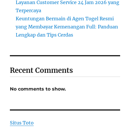
Layanan Customer Service 24 Jam 2026 yang
Terpercaya
Keuntungan Bermain di Agen Togel Resmi
yang Membayar Kemenangan Full: Panduan
Lengkap dan Tips Cerdas
Recent Comments
No comments to show.
Situs Toto