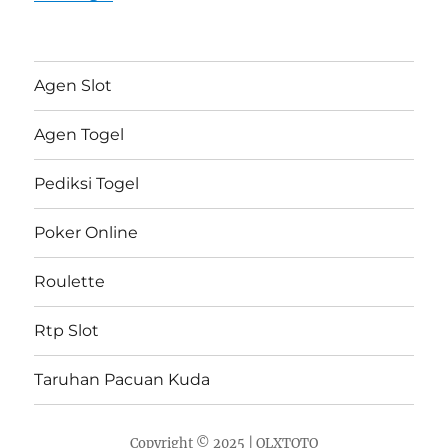
Agen Slot
Agen Togel
Pediksi Togel
Poker Online
Roulette
Rtp Slot
Taruhan Pacuan Kuda
Copyright © 2025 |
OLXTOTO