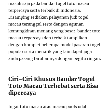
masuk saja pada bandar togel toto macau
terpercaya serta terbaik di Indonesia.
Disamping sediakan pelayanan judi togel
macau terunggul serta dengan agunan
kemungkinan menang yang besar, bandar toto
macau terpercaya dan terbaik tampilkan
dengan komplet beberapa model pasaran togel
popular serta menarik yang lain dapat juga
anda pasang taruhannya dengan begitu ringan.
Ciri-Ciri Khusus Bandar Togel
Toto Macau Terhebat serta Bisa
dipercaya
Ingat toto macau atau macau pools udah