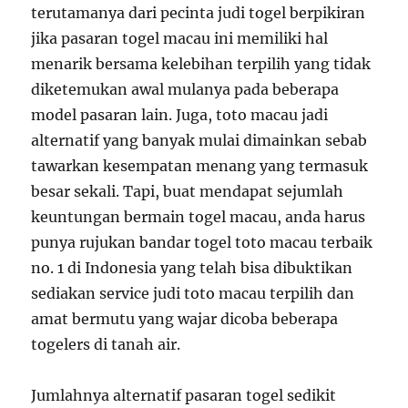
terutamanya dari pecinta judi togel berpikiran
jika pasaran togel macau ini memiliki hal
menarik bersama kelebihan terpilih yang tidak
diketemukan awal mulanya pada beberapa
model pasaran lain. Juga, toto macau jadi
alternatif yang banyak mulai dimainkan sebab
tawarkan kesempatan menang yang termasuk
besar sekali. Tapi, buat mendapat sejumlah
keuntungan bermain togel macau, anda harus
punya rujukan bandar togel toto macau terbaik
no. 1 di Indonesia yang telah bisa dibuktikan
sediakan service judi toto macau terpilih dan
amat bermutu yang wajar dicoba beberapa
togelers di tanah air.
Jumlahnya alternatif pasaran togel sedikit