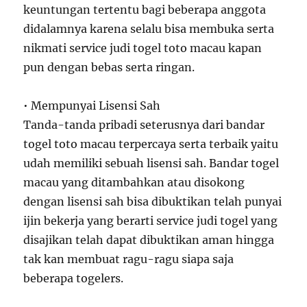
keuntungan tertentu bagi beberapa anggota
didalamnya karena selalu bisa membuka serta
nikmati service judi togel toto macau kapan
pun dengan bebas serta ringan.
• Mempunyai Lisensi Sah
Tanda-tanda pribadi seterusnya dari bandar
togel toto macau terpercaya serta terbaik yaitu
udah memiliki sebuah lisensi sah. Bandar togel
macau yang ditambahkan atau disokong
dengan lisensi sah bisa dibuktikan telah punyai
ijin bekerja yang berarti service judi togel yang
disajikan telah dapat dibuktikan aman hingga
tak kan membuat ragu-ragu siapa saja
beberapa togelers.