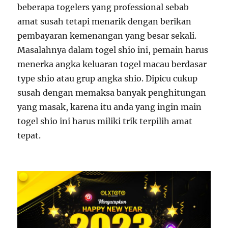
beberapa togelers yang professional sebab
amat susah tetapi menarik dengan berikan
pembayaran kemenangan yang besar sekali.
Masalahnya dalam togel shio ini, pemain harus
menerka angka keluaran togel macau berdasar
type shio atau grup angka shio. Dipicu cukup
susah dengan memaksa banyak penghitungan
yang masak, karena itu anda yang ingin main
togel shio ini harus miliki trik terpilih amat
tepat.