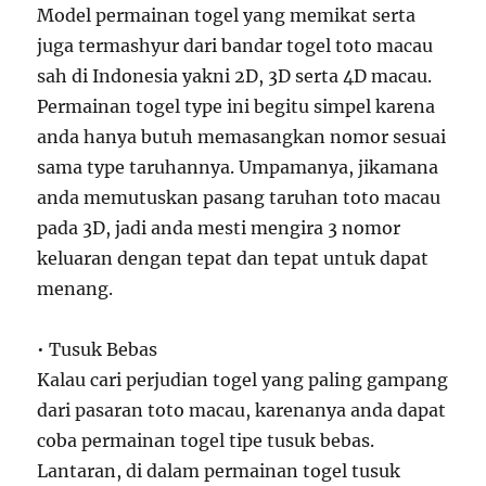
Model permainan togel yang memikat serta
juga termashyur dari bandar togel toto macau
sah di Indonesia yakni 2D, 3D serta 4D macau.
Permainan togel type ini begitu simpel karena
anda hanya butuh memasangkan nomor sesuai
sama type taruhannya. Umpamanya, jikamana
anda memutuskan pasang taruhan toto macau
pada 3D, jadi anda mesti mengira 3 nomor
keluaran dengan tepat dan tepat untuk dapat
menang.
• Tusuk Bebas
Kalau cari perjudian togel yang paling gampang
dari pasaran toto macau, karenanya anda dapat
coba permainan togel tipe tusuk bebas.
Lantaran, di dalam permainan togel tusuk