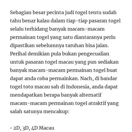
Sebagian besar pecinta judi togel tentu sudah
tahu benar kalau dalam tiap-tiap pasaran togel
selalu terhidang banyak macam-macam
permainan togel yang satu diantaranya perlu
dipastikan sebelumnya taruhan bisa jalan.
Perihal demikian pula bukan pengecualian
untuk pasaran togel macau yang pun sediakan
banyak macam-macam permainan togel buat
dapat anda coba permainkan. Nach, di bandar
togel toto macau sah di Indonesia, anda dapat
mendapatkan berapa banyak alternatif
macam-macam permainan togel atraktif yang
salah satunya mencakup:
• 2D, 3D, 4D Macau