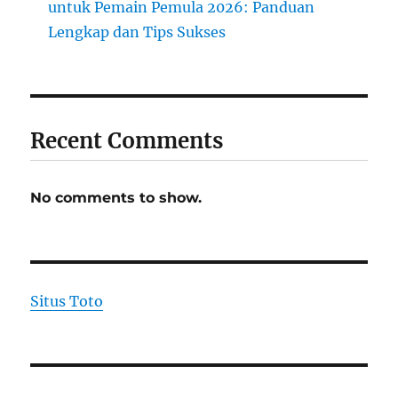
untuk Pemain Pemula 2026: Panduan
Lengkap dan Tips Sukses
Recent Comments
No comments to show.
Situs Toto