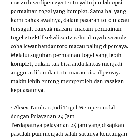
macau bisa dipercaya tentu yaitu jumlah opsi
permainan togel yang komplet. Sama hal yang
kami bahas awalnya, dalam pasaran toto macau
tersuguh banyak macam-macam permainan
togel atraktif sekali serta seluruhnya bisa anda
coba lewat bandar toto macau paling dipercaya.
Melalui suguhan permainan togel yang lebih
komplet, bukan tak bisa anda lantas menjadi
anggota di bandar toto macau bisa dipercaya
makin lebih enteng memperoleh dan rasakan
kepuasannya.
• Akses Taruhan Judi Togel Mempermudah
dengan Pelayanan 24 Jam
Terdapatnya pelayanan 24 jam yang disajikan
pastilah pun menjadi salah satunya kentungan