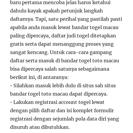
baru pertama mencoba jelas harus ketahui
dahulu kayak apakah petunjuk langkah
daftarnya. Tapi, satu perihal yang pastilah pasti
apabila anda masuk lewat bandar togel macau
paling dipercaya, daftar judi togel ditetapkan
gratis serta dapat menanggung proses yang
sangat kencang. Untuk cara-cara gampang
daftar serta masuk di bandar togel toto macau
bisa dipercaya salah satunya sebagaimana
berikut ini, di antaranya:
• Silahkan masuk lebih dulu di situs sah situs
bandar togel toto macau dapat dipercaya.
• Lakukan registrasi account togel lewat
dengan pilih daftar dan isi komplet formulir
registrasi dengan sejumlah pola data diri yang
disuruh atau dibutuhkan.