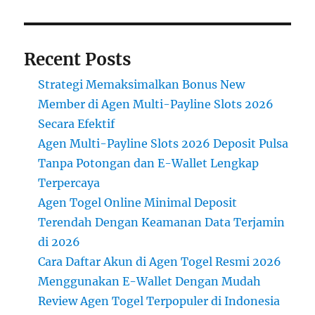
Recent Posts
Strategi Memaksimalkan Bonus New
Member di Agen Multi-Payline Slots 2026
Secara Efektif
Agen Multi-Payline Slots 2026 Deposit Pulsa
Tanpa Potongan dan E-Wallet Lengkap
Terpercaya
Agen Togel Online Minimal Deposit
Terendah Dengan Keamanan Data Terjamin
di 2026
Cara Daftar Akun di Agen Togel Resmi 2026
Menggunakan E-Wallet Dengan Mudah
Review Agen Togel Terpopuler di Indonesia