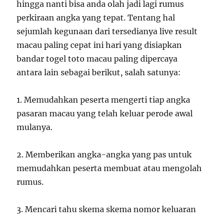
hingga nanti bisa anda olah jadi lagi rumus
perkiraan angka yang tepat. Tentang hal
sejumlah kegunaan dari tersedianya live result
macau paling cepat ini hari yang disiapkan
bandar togel toto macau paling dipercaya
antara lain sebagai berikut, salah satunya:
1. Memudahkan peserta mengerti tiap angka
pasaran macau yang telah keluar perode awal
mulanya.
2. Memberikan angka-angka yang pas untuk
memudahkan peserta membuat atau mengolah
rumus.
3. Mencari tahu skema skema nomor keluaran