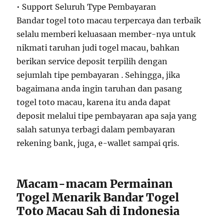
• Support Seluruh Type Pembayaran
Bandar togel toto macau terpercaya dan terbaik
selalu memberi keluasaan member-nya untuk
nikmati taruhan judi togel macau, bahkan
berikan service deposit terpilih dengan
sejumlah tipe pembayaran . Sehingga, jika
bagaimana anda ingin taruhan dan pasang
togel toto macau, karena itu anda dapat
deposit melalui tipe pembayaran apa saja yang
salah satunya terbagi dalam pembayaran
rekening bank, juga, e-wallet sampai qris.
Macam-macam Permainan
Togel Menarik Bandar Togel
Toto Macau Sah di Indonesia