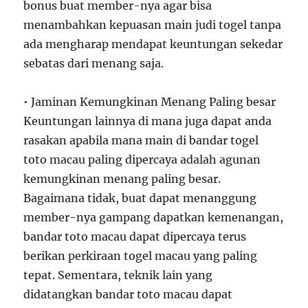
bonus buat member-nya agar bisa
menambahkan kepuasan main judi togel tanpa
ada mengharap mendapat keuntungan sekedar
sebatas dari menang saja.
• Jaminan Kemungkinan Menang Paling besar
Keuntungan lainnya di mana juga dapat anda
rasakan apabila mana main di bandar togel
toto macau paling dipercaya adalah agunan
kemungkinan menang paling besar.
Bagaimana tidak, buat dapat menanggung
member-nya gampang dapatkan kemenangan,
bandar toto macau dapat dipercaya terus
berikan perkiraan togel macau yang paling
tepat. Sementara, teknik lain yang
didatangkan bandar toto macau dapat