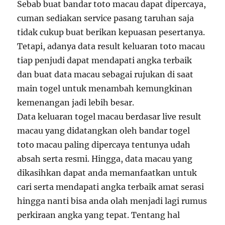
Sebab buat bandar toto macau dapat dipercaya,
cuman sediakan service pasang taruhan saja
tidak cukup buat berikan kepuasan pesertanya.
Tetapi, adanya data result keluaran toto macau
tiap penjudi dapat mendapati angka terbaik
dan buat data macau sebagai rujukan di saat
main togel untuk menambah kemungkinan
kemenangan jadi lebih besar.
Data keluaran togel macau berdasar live result
macau yang didatangkan oleh bandar togel
toto macau paling dipercaya tentunya udah
absah serta resmi. Hingga, data macau yang
dikasihkan dapat anda memanfaatkan untuk
cari serta mendapati angka terbaik amat serasi
hingga nanti bisa anda olah menjadi lagi rumus
perkiraan angka yang tepat. Tentang hal