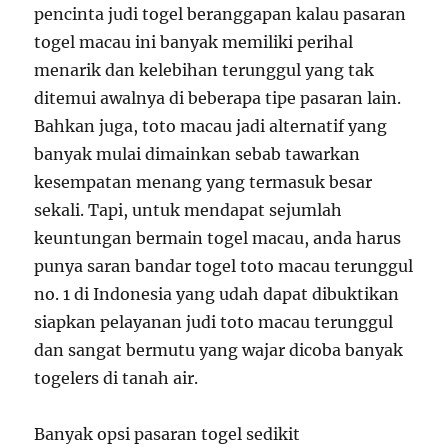
pencinta judi togel beranggapan kalau pasaran
togel macau ini banyak memiliki perihal
menarik dan kelebihan terunggul yang tak
ditemui awalnya di beberapa tipe pasaran lain.
Bahkan juga, toto macau jadi alternatif yang
banyak mulai dimainkan sebab tawarkan
kesempatan menang yang termasuk besar
sekali. Tapi, untuk mendapat sejumlah
keuntungan bermain togel macau, anda harus
punya saran bandar togel toto macau terunggul
no. 1 di Indonesia yang udah dapat dibuktikan
siapkan pelayanan judi toto macau terunggul
dan sangat bermutu yang wajar dicoba banyak
togelers di tanah air.
Banyak opsi pasaran togel sedikit