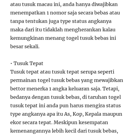
atau tusuk macau ini, anda hanya diwajibkan
menempatkan 1 nomor saja secara bebas atau
tanpa tentukan juga type status angkanya
maka dari itu tidaklah mengherankan kalau
kemungkinan menang togel tusuk bebas ini
besar sekali.
• Tusuk Tepat
Tusuk tepat atau tusuk tepat serupa seperti
permainan togel tusuk bebas yang mewajibkan
bettor menerka 1 angka keluaran saja. Tetapi,
bedanya dengan tusuk bebas, di taruhan togel
tusuk tepat ini anda pun harus mengira status
type angkanya apa itu As, Kop, Kepala maupun
ekor secara tepat. Meskipun kesempatan
kemenangannya lebih kecil dari tusuk bebas,