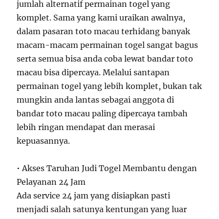
jumlah alternatif permainan togel yang
komplet. Sama yang kami uraikan awalnya,
dalam pasaran toto macau terhidang banyak
macam-macam permainan togel sangat bagus
serta semua bisa anda coba lewat bandar toto
macau bisa dipercaya. Melalui santapan
permainan togel yang lebih komplet, bukan tak
mungkin anda lantas sebagai anggota di
bandar toto macau paling dipercaya tambah
lebih ringan mendapat dan merasai
kepuasannya.
• Akses Taruhan Judi Togel Membantu dengan
Pelayanan 24 Jam
Ada service 24 jam yang disiapkan pasti
menjadi salah satunya kentungan yang luar