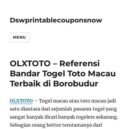
Dswprintablecouponsnow
MENU
OLXTOTO – Referensi
Bandar Togel Toto Macau
Terbaik di Borobudur
OLXTOTO
– Togel macau atau toto macau jadi
satu diantara dari sejumlah pasaran togel yang
sangat banyak dicari banyak togelers sekarang.
Sebagian orang bettor terutamanya dari