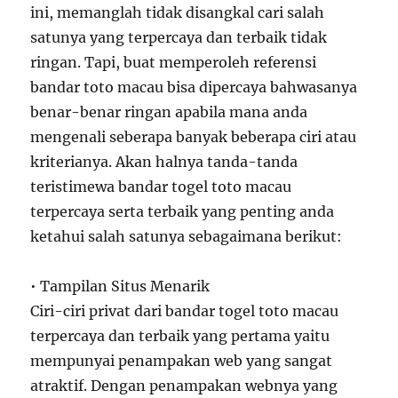
ini, memanglah tidak disangkal cari salah
satunya yang terpercaya dan terbaik tidak
ringan. Tapi, buat memperoleh referensi
bandar toto macau bisa dipercaya bahwasanya
benar-benar ringan apabila mana anda
mengenali seberapa banyak beberapa ciri atau
kriterianya. Akan halnya tanda-tanda
teristimewa bandar togel toto macau
terpercaya serta terbaik yang penting anda
ketahui salah satunya sebagaimana berikut:
• Tampilan Situs Menarik
Ciri-ciri privat dari bandar togel toto macau
terpercaya dan terbaik yang pertama yaitu
mempunyai penampakan web yang sangat
atraktif. Dengan penampakan webnya yang