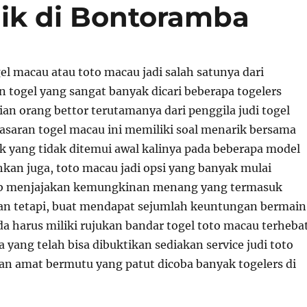
ik di Bontoramba
l macau atau toto macau jadi salah satunya dari
n togel yang sangat banyak dicari beberapa togelers
ian orang bettor terutamanya dari penggila judi togel
pasaran togel macau ini memiliki soal menarik bersama
ik yang tidak ditemui awal kalinya pada beberapa model
hkan juga, toto macau jadi opsi yang banyak mulai
b menjajakan kemungkinan menang yang termasuk
kan tetapi, buat mendapat sejumlah keuntungan bermain
da harus miliki rujukan bandar togel toto macau terheba
ia yang telah bisa dibuktikan sediakan service judi toto
dan amat bermutu yang patut dicoba banyak togelers di