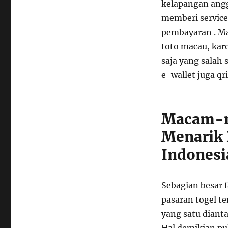
kelapangan angg
memberi service
pembayaran . Ma
toto macau, kar
saja yang salah
e-wallet juga qri
Macam-m
Menarik 
Indonesi
Sebagian besar f
pasaran togel 
yang satu dianta