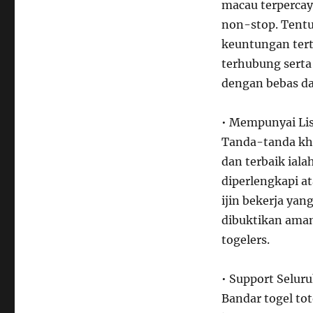
macau terpercay
non-stop. Tentu
keuntungan tert
terhubung serta
dengan bebas da
• Mempunyai Lis
Tanda-tanda khu
dan terbaik iala
diperlengkapi at
ijin bekerja yan
dibuktikan aman 
togelers.
• Support Selu
Bandar togel tot