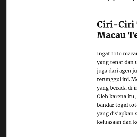
Ciri-Cir
Macau Te
Ingat toto macau
yang tenar dan 
juga dari agen 
terunggul ini. 
yang berada di 
Oleh karena itu
bandar togel tot
yang disiapkan 
keluasaan dan k