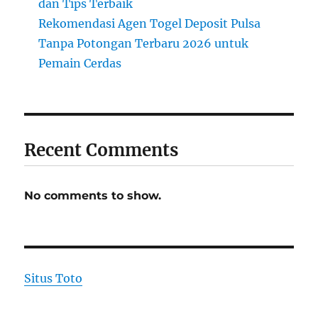
dan Tips Terbaik
Rekomendasi Agen Togel Deposit Pulsa
Tanpa Potongan Terbaru 2026 untuk
Pemain Cerdas
Recent Comments
No comments to show.
Situs Toto