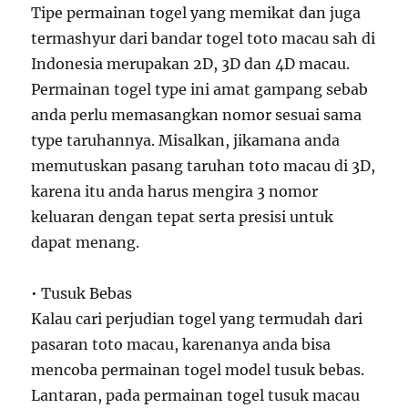
Tipe permainan togel yang memikat dan juga
termashyur dari bandar togel toto macau sah di
Indonesia merupakan 2D, 3D dan 4D macau.
Permainan togel type ini amat gampang sebab
anda perlu memasangkan nomor sesuai sama
type taruhannya. Misalkan, jikamana anda
memutuskan pasang taruhan toto macau di 3D,
karena itu anda harus mengira 3 nomor
keluaran dengan tepat serta presisi untuk
dapat menang.
• Tusuk Bebas
Kalau cari perjudian togel yang termudah dari
pasaran toto macau, karenanya anda bisa
mencoba permainan togel model tusuk bebas.
Lantaran, pada permainan togel tusuk macau