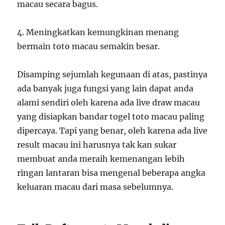
macau secara bagus.
4. Meningkatkan kemungkinan menang
bermain toto macau semakin besar.
Disamping sejumlah kegunaan di atas, pastinya
ada banyak juga fungsi yang lain dapat anda
alami sendiri oleh karena ada live draw macau
yang disiapkan bandar togel toto macau paling
dipercaya. Tapi yang benar, oleh karena ada live
result macau ini harusnya tak kan sukar
membuat anda meraih kemenangan lebih
ringan lantaran bisa mengenal beberapa angka
keluaran macau dari masa sebelumnya.