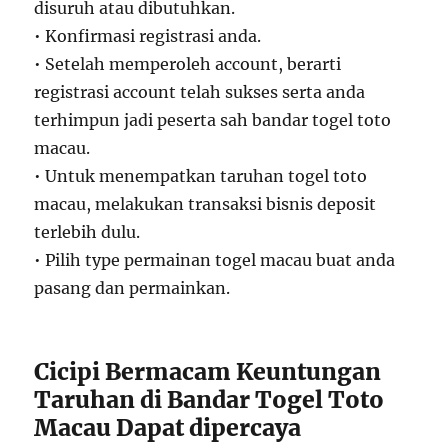
disuruh atau dibutuhkan.
• Konfirmasi registrasi anda.
• Setelah memperoleh account, berarti
registrasi account telah sukses serta anda
terhimpun jadi peserta sah bandar togel toto
macau.
• Untuk menempatkan taruhan togel toto
macau, melakukan transaksi bisnis deposit
terlebih dulu.
• Pilih type permainan togel macau buat anda
pasang dan permainkan.
Cicipi Bermacam Keuntungan
Taruhan di Bandar Togel Toto
Macau Dapat dipercaya