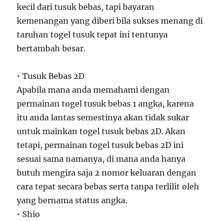
kecil dari tusuk bebas, tapi bayaran
kemenangan yang diberi bila sukses menang di
taruhan togel tusuk tepat ini tentunya
bertambah besar.
• Tusuk Bebas 2D
Apabila mana anda memahami dengan
permainan togel tusuk bebas 1 angka, karena
itu anda lantas semestinya akan tidak sukar
untuk mainkan togel tusuk bebas 2D. Akan
tetapi, permainan togel tusuk bebas 2D ini
sesuai sama namanya, di mana anda hanya
butuh mengira saja 2 nomor keluaran dengan
cara tepat secara bebas serta tanpa terlilit oleh
yang bernama status angka.
• Shio