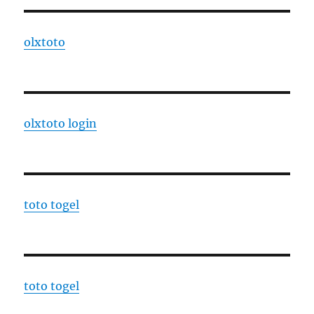
olxtoto
olxtoto login
toto togel
toto togel