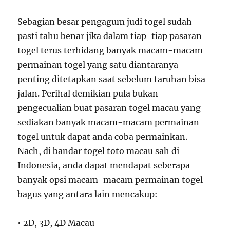
Sebagian besar pengagum judi togel sudah
pasti tahu benar jika dalam tiap-tiap pasaran
togel terus terhidang banyak macam-macam
permainan togel yang satu diantaranya
penting ditetapkan saat sebelum taruhan bisa
jalan. Perihal demikian pula bukan
pengecualian buat pasaran togel macau yang
sediakan banyak macam-macam permainan
togel untuk dapat anda coba permainkan.
Nach, di bandar togel toto macau sah di
Indonesia, anda dapat mendapat seberapa
banyak opsi macam-macam permainan togel
bagus yang antara lain mencakup:
• 2D, 3D, 4D Macau