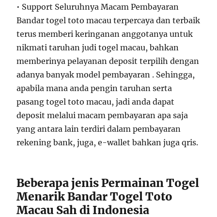
• Support Seluruhnya Macam Pembayaran
Bandar togel toto macau terpercaya dan terbaik
terus memberi keringanan anggotanya untuk
nikmati taruhan judi togel macau, bahkan
memberinya pelayanan deposit terpilih dengan
adanya banyak model pembayaran . Sehingga,
apabila mana anda pengin taruhan serta
pasang togel toto macau, jadi anda dapat
deposit melalui macam pembayaran apa saja
yang antara lain terdiri dalam pembayaran
rekening bank, juga, e-wallet bahkan juga qris.
Beberapa jenis Permainan Togel
Menarik Bandar Togel Toto
Macau Sah di Indonesia