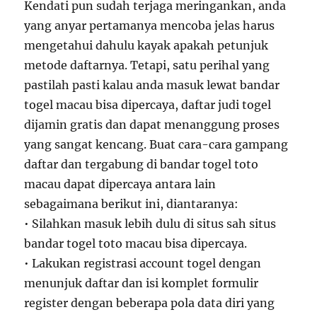
Kendati pun sudah terjaga meringankan, anda
yang anyar pertamanya mencoba jelas harus
mengetahui dahulu kayak apakah petunjuk
metode daftarnya. Tetapi, satu perihal yang
pastilah pasti kalau anda masuk lewat bandar
togel macau bisa dipercaya, daftar judi togel
dijamin gratis dan dapat menanggung proses
yang sangat kencang. Buat cara-cara gampang
daftar dan tergabung di bandar togel toto
macau dapat dipercaya antara lain
sebagaimana berikut ini, diantaranya:
• Silahkan masuk lebih dulu di situs sah situs
bandar togel toto macau bisa dipercaya.
• Lakukan registrasi account togel dengan
menunjuk daftar dan isi komplet formulir
register dengan beberapa pola data diri yang