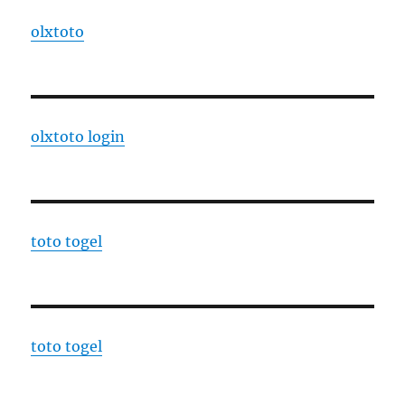
olxtoto
olxtoto login
toto togel
toto togel