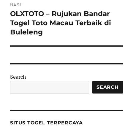
NEXT
OLXTOTO – Rujukan Bandar
Next
post:
Togel Toto Macau Terbaik di
Buleleng
Search
SEARCH
SITUS TOGEL TERPERCAYA