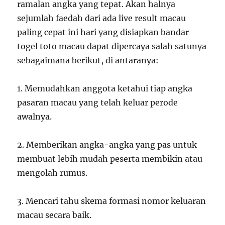
ramalan angka yang tepat. Akan halnya
sejumlah faedah dari ada live result macau
paling cepat ini hari yang disiapkan bandar
togel toto macau dapat dipercaya salah satunya
sebagaimana berikut, di antaranya:
1. Memudahkan anggota ketahui tiap angka
pasaran macau yang telah keluar perode
awalnya.
2. Memberikan angka-angka yang pas untuk
membuat lebih mudah peserta membikin atau
mengolah rumus.
3. Mencari tahu skema formasi nomor keluaran
macau secara baik.