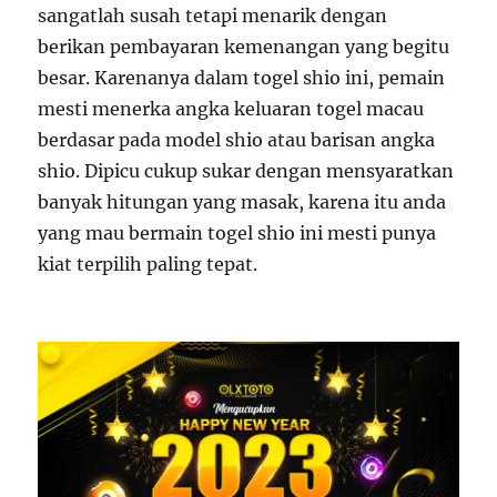
sangatlah susah tetapi menarik dengan
berikan pembayaran kemenangan yang begitu
besar. Karenanya dalam togel shio ini, pemain
mesti menerka angka keluaran togel macau
berdasar pada model shio atau barisan angka
shio. Dipicu cukup sukar dengan mensyaratkan
banyak hitungan yang masak, karena itu anda
yang mau bermain togel shio ini mesti punya
kiat terpilih paling tepat.