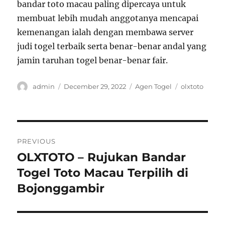
bandar toto macau paling dipercaya untuk
membuat lebih mudah anggotanya mencapai
kemenangan ialah dengan membawa server
judi togel terbaik serta benar-benar andal yang
jamin taruhan togel benar-benar fair.
Author
Posted
Categories
Tags
admin
December 29, 2022
Agen Togel
olxtoto
on
Post
PREVIOUS
navigation
OLXTOTO – Rujukan Bandar
Previous
post:
Togel Toto Macau Terpilih di
Bojonggambir