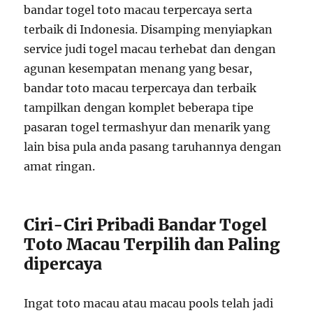
bandar togel toto macau terpercaya serta
terbaik di Indonesia. Disamping menyiapkan
service judi togel macau terhebat dan dengan
agunan kesempatan menang yang besar,
bandar toto macau terpercaya dan terbaik
tampilkan dengan komplet beberapa tipe
pasaran togel termashyur dan menarik yang
lain bisa pula anda pasang taruhannya dengan
amat ringan.
Ciri-Ciri Pribadi Bandar Togel
Toto Macau Terpilih dan Paling
dipercaya
Ingat toto macau atau macau pools telah jadi