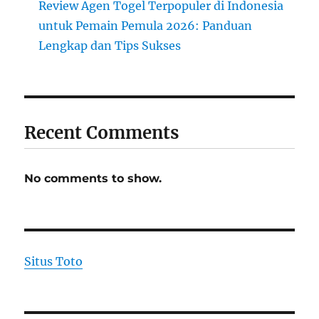
Review Agen Togel Terpopuler di Indonesia
untuk Pemain Pemula 2026: Panduan
Lengkap dan Tips Sukses
Recent Comments
No comments to show.
Situs Toto