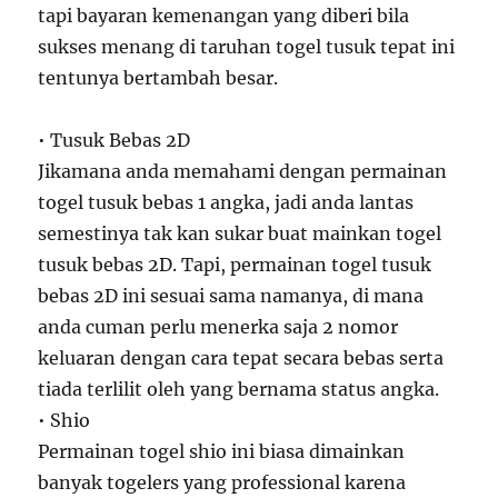
tapi bayaran kemenangan yang diberi bila
sukses menang di taruhan togel tusuk tepat ini
tentunya bertambah besar.
• Tusuk Bebas 2D
Jikamana anda memahami dengan permainan
togel tusuk bebas 1 angka, jadi anda lantas
semestinya tak kan sukar buat mainkan togel
tusuk bebas 2D. Tapi, permainan togel tusuk
bebas 2D ini sesuai sama namanya, di mana
anda cuman perlu menerka saja 2 nomor
keluaran dengan cara tepat secara bebas serta
tiada terlilit oleh yang bernama status angka.
• Shio
Permainan togel shio ini biasa dimainkan
banyak togelers yang professional karena