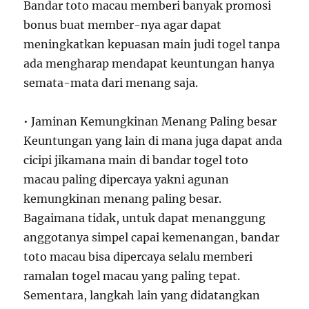
Bandar toto macau memberi banyak promosi
bonus buat member-nya agar dapat
meningkatkan kepuasan main judi togel tanpa
ada mengharap mendapat keuntungan hanya
semata-mata dari menang saja.
• Jaminan Kemungkinan Menang Paling besar
Keuntungan yang lain di mana juga dapat anda
cicipi jikamana main di bandar togel toto
macau paling dipercaya yakni agunan
kemungkinan menang paling besar.
Bagaimana tidak, untuk dapat menanggung
anggotanya simpel capai kemenangan, bandar
toto macau bisa dipercaya selalu memberi
ramalan togel macau yang paling tepat.
Sementara, langkah lain yang didatangkan