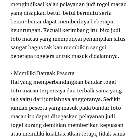
mengindikasi kalau pelayanan judi togel macau
yang disajikan betul-betul bermutu serta
benar-benar dapat memberinya beberapa
keuntungan. Kecuali ketimbang itu, biro judi
toto macau yang mempunyai penampilan situs
sangat bagus tak kan membikin sangsi
beberapa togelers untuk masuk didalamnya.
• Memiliki Banyak Peserta
Hal yang memperbandingkan bandar togel
toto macau terpercaya dan terbaik sama yang
tak yaitu dari jumlahnya anggotanya. Sedikit
jumlah peserta yang masuk pada bandar toto
macau itu dapat ditegaskan pelayanan judi
togel kurang demikian memberikan kepuasan
atau memiliki kualitas. Akan tetapi, tidak sama