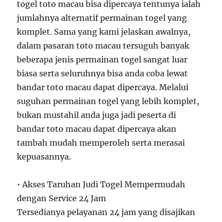
togel toto macau bisa dipercaya tentunya ialah
jumlahnya alternatif permainan togel yang
komplet. Sama yang kami jelaskan awalnya,
dalam pasaran toto macau tersuguh banyak
beberapa jenis permainan togel sangat luar
biasa serta seluruhnya bisa anda coba lewat
bandar toto macau dapat dipercaya. Melalui
suguhan permainan togel yang lebih komplet,
bukan mustahil anda juga jadi peserta di
bandar toto macau dapat dipercaya akan
tambah mudah memperoleh serta merasai
kepuasannya.
• Akses Taruhan Judi Togel Mempermudah
dengan Service 24 Jam
Tersedianya pelayanan 24 jam yang disajikan