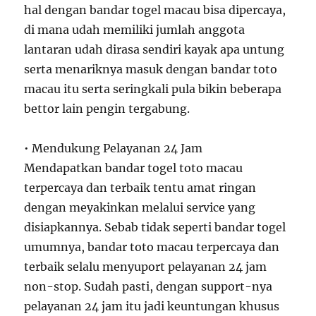
hal dengan bandar togel macau bisa dipercaya,
di mana udah memiliki jumlah anggota
lantaran udah dirasa sendiri kayak apa untung
serta menariknya masuk dengan bandar toto
macau itu serta seringkali pula bikin beberapa
bettor lain pengin tergabung.
• Mendukung Pelayanan 24 Jam
Mendapatkan bandar togel toto macau
terpercaya dan terbaik tentu amat ringan
dengan meyakinkan melalui service yang
disiapkannya. Sebab tidak seperti bandar togel
umumnya, bandar toto macau terpercaya dan
terbaik selalu menyuport pelayanan 24 jam
non-stop. Sudah pasti, dengan support-nya
pelayanan 24 jam itu jadi keuntungan khusus