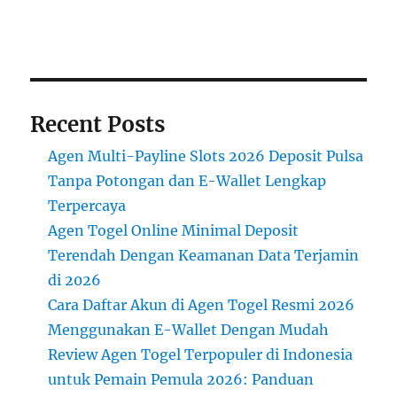
Recent Posts
Agen Multi-Payline Slots 2026 Deposit Pulsa
Tanpa Potongan dan E-Wallet Lengkap
Terpercaya
Agen Togel Online Minimal Deposit
Terendah Dengan Keamanan Data Terjamin
di 2026
Cara Daftar Akun di Agen Togel Resmi 2026
Menggunakan E-Wallet Dengan Mudah
Review Agen Togel Terpopuler di Indonesia
untuk Pemain Pemula 2026: Panduan