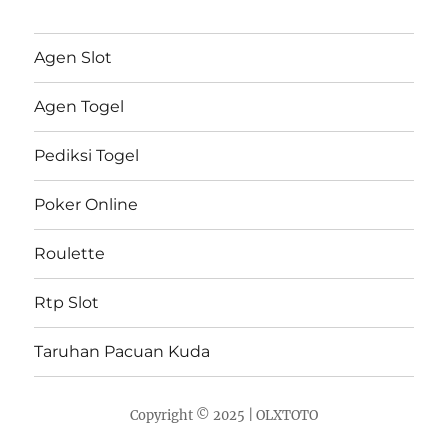
Agen Slot
Agen Togel
Pediksi Togel
Poker Online
Roulette
Rtp Slot
Taruhan Pacuan Kuda
Copyright © 2025 |
OLXTOTO