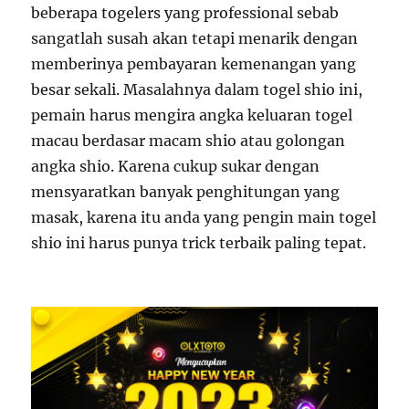
beberapa togelers yang professional sebab
sangatlah susah akan tetapi menarik dengan
memberinya pembayaran kemenangan yang
besar sekali. Masalahnya dalam togel shio ini,
pemain harus mengira angka keluaran togel
macau berdasar macam shio atau golongan
angka shio. Karena cukup sukar dengan
mensyaratkan banyak penghitungan yang
masak, karena itu anda yang pengin main togel
shio ini harus punya trick terbaik paling tepat.