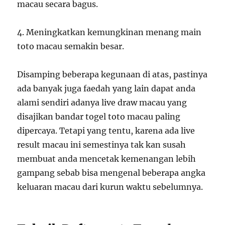
macau secara bagus.
4. Meningkatkan kemungkinan menang main
toto macau semakin besar.
Disamping beberapa kegunaan di atas, pastinya
ada banyak juga faedah yang lain dapat anda
alami sendiri adanya live draw macau yang
disajikan bandar togel toto macau paling
dipercaya. Tetapi yang tentu, karena ada live
result macau ini semestinya tak kan susah
membuat anda mencetak kemenangan lebih
gampang sebab bisa mengenal beberapa angka
keluaran macau dari kurun waktu sebelumnya.