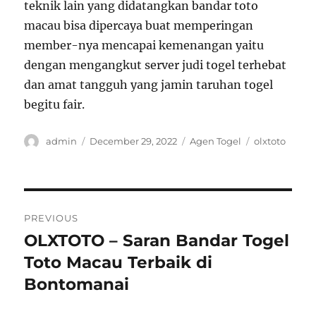
teknik lain yang didatangkan bandar toto
macau bisa dipercaya buat memperingan
member-nya mencapai kemenangan yaitu
dengan mengangkut server judi togel terhebat
dan amat tangguh yang jamin taruhan togel
begitu fair.
Author
Posted
Categories
Tags
admin
December 29, 2022
Agen Togel
olxtoto
on
Post
PREVIOUS
navigation
OLXTOTO – Saran Bandar Togel
Previous
post:
Toto Macau Terbaik di
Bontomanai