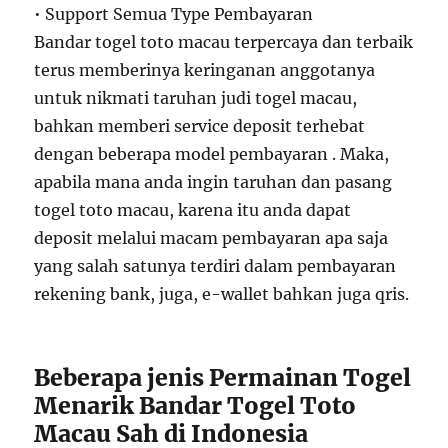
• Support Semua Type Pembayaran
Bandar togel toto macau terpercaya dan terbaik
terus memberinya keringanan anggotanya
untuk nikmati taruhan judi togel macau,
bahkan memberi service deposit terhebat
dengan beberapa model pembayaran . Maka,
apabila mana anda ingin taruhan dan pasang
togel toto macau, karena itu anda dapat
deposit melalui macam pembayaran apa saja
yang salah satunya terdiri dalam pembayaran
rekening bank, juga, e-wallet bahkan juga qris.
Beberapa jenis Permainan Togel
Menarik Bandar Togel Toto
Macau Sah di Indonesia