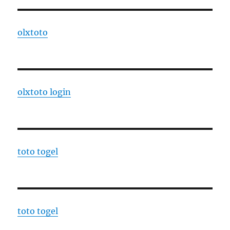
olxtoto
olxtoto login
toto togel
toto togel