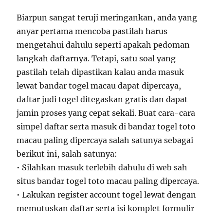
Biarpun sangat teruji meringankan, anda yang
anyar pertama mencoba pastilah harus
mengetahui dahulu seperti apakah pedoman
langkah daftarnya. Tetapi, satu soal yang
pastilah telah dipastikan kalau anda masuk
lewat bandar togel macau dapat dipercaya,
daftar judi togel ditegaskan gratis dan dapat
jamin proses yang cepat sekali. Buat cara-cara
simpel daftar serta masuk di bandar togel toto
macau paling dipercaya salah satunya sebagai
berikut ini, salah satunya:
• Silahkan masuk terlebih dahulu di web sah
situs bandar togel toto macau paling dipercaya.
• Lakukan register account togel lewat dengan
memutuskan daftar serta isi komplet formulir