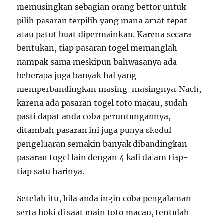
memusingkan sebagian orang bettor untuk
pilih pasaran terpilih yang mana amat tepat
atau patut buat dipermainkan. Karena secara
bentukan, tiap pasaran togel memanglah
nampak sama meskipun bahwasanya ada
beberapa juga banyak hal yang
memperbandingkan masing-masingnya. Nach,
karena ada pasaran togel toto macau, sudah
pasti dapat anda coba peruntungannya,
ditambah pasaran ini juga punya skedul
pengeluaran semakin banyak dibandingkan
pasaran togel lain dengan 4 kali dalam tiap-
tiap satu harinya.
Setelah itu, bila anda ingin coba pengalaman
serta hoki di saat main toto macau, tentulah