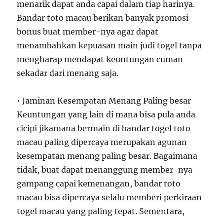
menarik dapat anda capai dalam tiap harinya.
Bandar toto macau berikan banyak promosi
bonus buat member-nya agar dapat
menambahkan kepuasan main judi togel tanpa
mengharap mendapat keuntungan cuman
sekadar dari menang saja.
• Jaminan Kesempatan Menang Paling besar
Keuntungan yang lain di mana bisa pula anda
cicipi jikamana bermain di bandar togel toto
macau paling dipercaya merupakan agunan
kesempatan menang paling besar. Bagaimana
tidak, buat dapat menanggung member-nya
gampang capai kemenangan, bandar toto
macau bisa dipercaya selalu memberi perkiraan
togel macau yang paling tepat. Sementara,