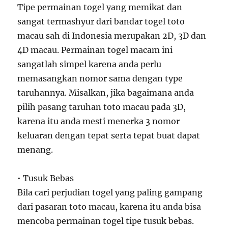
Tipe permainan togel yang memikat dan
sangat termashyur dari bandar togel toto
macau sah di Indonesia merupakan 2D, 3D dan
4D macau. Permainan togel macam ini
sangatlah simpel karena anda perlu
memasangkan nomor sama dengan type
taruhannya. Misalkan, jika bagaimana anda
pilih pasang taruhan toto macau pada 3D,
karena itu anda mesti menerka 3 nomor
keluaran dengan tepat serta tepat buat dapat
menang.
• Tusuk Bebas
Bila cari perjudian togel yang paling gampang
dari pasaran toto macau, karena itu anda bisa
mencoba permainan togel tipe tusuk bebas.