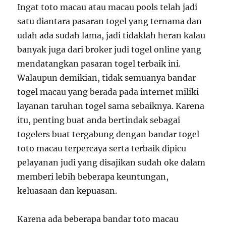
Ingat toto macau atau macau pools telah jadi
satu diantara pasaran togel yang ternama dan
udah ada sudah lama, jadi tidaklah heran kalau
banyak juga dari broker judi togel online yang
mendatangkan pasaran togel terbaik ini.
Walaupun demikian, tidak semuanya bandar
togel macau yang berada pada internet miliki
layanan taruhan togel sama sebaiknya. Karena
itu, penting buat anda bertindak sebagai
togelers buat tergabung dengan bandar togel
toto macau terpercaya serta terbaik dipicu
pelayanan judi yang disajikan sudah oke dalam
memberi lebih beberapa keuntungan,
keluasaan dan kepuasan.
Karena ada beberapa bandar toto macau