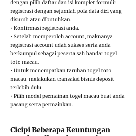
dengan pilih daftar dan isi komplet formulir
registrasi dengan sejumlah pola data diri yang
disuruh atau dibutuhkan.
• Konfirmasi registrasi anda.
• Setelah memperoleh account, maknanya
registrasi account udah sukses serta anda
berkumpul sebagai peserta sah bandar togel
toto macau.
• Untuk menempatkan taruhan togel toto
macau, melakukan transaksi bisnis deposit
terlebih dulu.
• Pilih model permainan togel macau buat anda
pasang serta permainkan.
Cicipi Beberapa Keuntungan