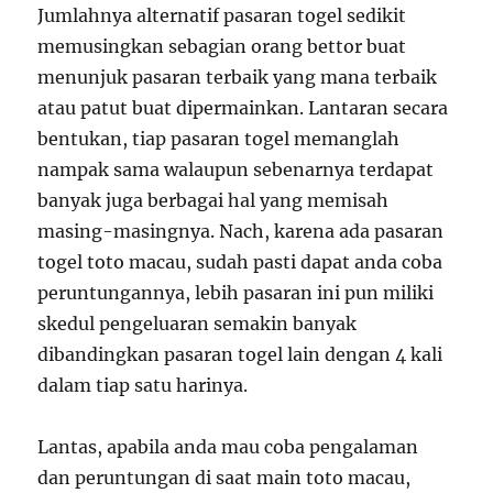
Jumlahnya alternatif pasaran togel sedikit
memusingkan sebagian orang bettor buat
menunjuk pasaran terbaik yang mana terbaik
atau patut buat dipermainkan. Lantaran secara
bentukan, tiap pasaran togel memanglah
nampak sama walaupun sebenarnya terdapat
banyak juga berbagai hal yang memisah
masing-masingnya. Nach, karena ada pasaran
togel toto macau, sudah pasti dapat anda coba
peruntungannya, lebih pasaran ini pun miliki
skedul pengeluaran semakin banyak
dibandingkan pasaran togel lain dengan 4 kali
dalam tiap satu harinya.
Lantas, apabila anda mau coba pengalaman
dan peruntungan di saat main toto macau,