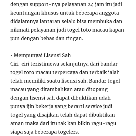
dengan support-nya pelayanan 24 jam itu jadi
keuntungan khusus untuk beberapa anggota
didalamnya lantaran selalu bisa membuka dan
nikmati pelayanan judi togel toto macau kapan
pun dengan bebas dan ringan.
• Mempunyai Lisensi Sah
Ciri-ciri teristimewa selanjutnya dari bandar
togel toto macau terpercaya dan terbaik ialah
telah memiliki suatu lisensi sah. Bandar togel
macau yang ditambahkan atau ditopang
dengan lisensi sah dapat dibuktikan udah
punya ijin bekerja yang berarti service judi
togel yang disajikan telah dapat dibuktikan
aman maka dari itu tak kan bikin ragu-ragu
siapa saja beberapa togelers.