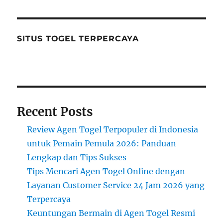
SITUS TOGEL TERPERCAYA
Recent Posts
Review Agen Togel Terpopuler di Indonesia
untuk Pemain Pemula 2026: Panduan
Lengkap dan Tips Sukses
Tips Mencari Agen Togel Online dengan
Layanan Customer Service 24 Jam 2026 yang
Terpercaya
Keuntungan Bermain di Agen Togel Resmi