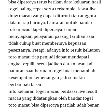
bisa dipercaya terus berikan data keluaran hasil
togel paling cepat serta terkomplet lewat live
draw macau yang dapat dituruti tiap anggota
dalam tiap harinya. Lantaran untuk bandar
toto macau dapat dipercaya, cuman
menyiapkan pelayanan pasang taruhan saja
tidak cukup buat memberinya kepuasan
pesertanya. Tetapi, adanya info result keluaran
toto macau tiap penjudi dapat mendapati
angka terpilih serta jadikan data macau jadi
panutan saat bermain togel buat menambah
kesempatan kemenangan jadi semakin
bertambah besar.
Info keluaran togel macau berdasar live result
macau yang didatangkan oleh bandar togel
toto macau bisa dipercaya pastilah udah benar