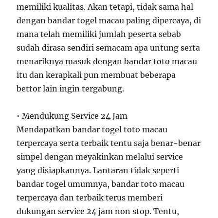
memiliki kualitas. Akan tetapi, tidak sama hal
dengan bandar togel macau paling dipercaya, di
mana telah memiliki jumlah peserta sebab
sudah dirasa sendiri semacam apa untung serta
menariknya masuk dengan bandar toto macau
itu dan kerapkali pun membuat beberapa
bettor lain ingin tergabung.
• Mendukung Service 24 Jam
Mendapatkan bandar togel toto macau
terpercaya serta terbaik tentu saja benar-benar
simpel dengan meyakinkan melalui service
yang disiapkannya. Lantaran tidak seperti
bandar togel umumnya, bandar toto macau
terpercaya dan terbaik terus memberi
dukungan service 24 jam non stop. Tentu,