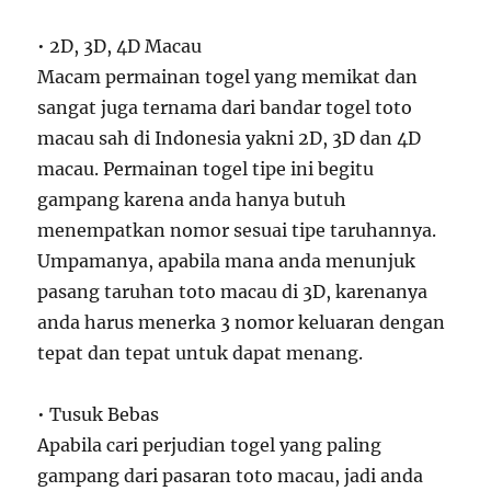
• 2D, 3D, 4D Macau
Macam permainan togel yang memikat dan
sangat juga ternama dari bandar togel toto
macau sah di Indonesia yakni 2D, 3D dan 4D
macau. Permainan togel tipe ini begitu
gampang karena anda hanya butuh
menempatkan nomor sesuai tipe taruhannya.
Umpamanya, apabila mana anda menunjuk
pasang taruhan toto macau di 3D, karenanya
anda harus menerka 3 nomor keluaran dengan
tepat dan tepat untuk dapat menang.
• Tusuk Bebas
Apabila cari perjudian togel yang paling
gampang dari pasaran toto macau, jadi anda