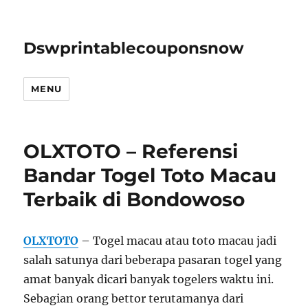
Dswprintablecouponsnow
MENU
OLXTOTO – Referensi
Bandar Togel Toto Macau
Terbaik di Bondowoso
OLXTOTO
– Togel macau atau toto macau jadi
salah satunya dari beberapa pasaran togel yang
amat banyak dicari banyak togelers waktu ini.
Sebagian orang bettor terutamanya dari