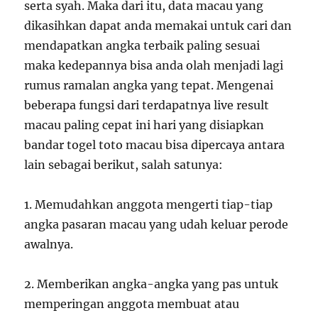
serta syah. Maka dari itu, data macau yang
dikasihkan dapat anda memakai untuk cari dan
mendapatkan angka terbaik paling sesuai
maka kedepannya bisa anda olah menjadi lagi
rumus ramalan angka yang tepat. Mengenai
beberapa fungsi dari terdapatnya live result
macau paling cepat ini hari yang disiapkan
bandar togel toto macau bisa dipercaya antara
lain sebagai berikut, salah satunya:
1. Memudahkan anggota mengerti tiap-tiap
angka pasaran macau yang udah keluar perode
awalnya.
2. Memberikan angka-angka yang pas untuk
memperingan anggota membuat atau