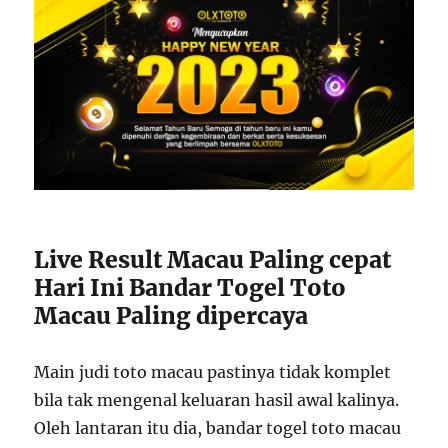
Live Result Macau Paling cepat
Hari Ini Bandar Togel Toto
Macau Paling dipercaya
Main judi toto macau pastinya tidak komplet
bila tak mengenal keluaran hasil awal kalinya.
Oleh lantaran itu dia, bandar togel toto macau