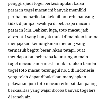
penggila judi togel berkesimpulan kalau
pasaran togel macau ini banyak memiliki
perihal menarik dan kelebihan terhebat yang
tidak dijumpai awalnya di beberapa macam
pasaran lain. Bahkan juga, toto macau jadi
alternatif yang banyak mulai dimainkan karena
menjajakan kemungkinan menang yang
termasuk begitu besar. Akan tetapi, buat
mendapatkan beberapa keuntungan main
togel macau, anda mesti miliki rujukan bandar
togel toto macau terunggul no. 1 di Indonesia
yang telah dapat dibuktikan menyiapkan
pelayanan judi toto macau terhebat dan paling
berkualitas yang wajar dicoba banyak togelers
di tanah air.