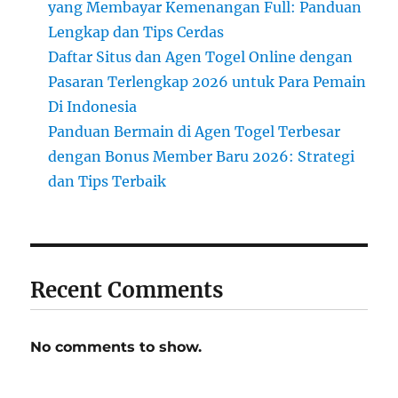
yang Membayar Kemenangan Full: Panduan
Lengkap dan Tips Cerdas
Daftar Situs dan Agen Togel Online dengan
Pasaran Terlengkap 2026 untuk Para Pemain
Di Indonesia
Panduan Bermain di Agen Togel Terbesar
dengan Bonus Member Baru 2026: Strategi
dan Tips Terbaik
Recent Comments
No comments to show.