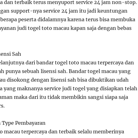
a dan terbaik terus menyuport service 24 jam non-stop.
ngan support-nya service 24 jam itu jadi keuntungan
berapa peserta didalamnya karena terus bisa membuka
ayanan judi togel toto macau kapan saja dengan bebas
ensi Sah
 selanjutnya dari bandar togel toto macau terpercaya dan
ah punya sebuah lisensi sah. Bandar togel macau yang
tau disokong dengan lisensi sah bisa dibuktikan udah
rja yang maknanya service judi togel yang disiapkan telah
aman maka dari itu tidak membikin sangsi siapa saja
s.
a Type Pembayaran
to macau terpercaya dan terbaik selalu memberinya