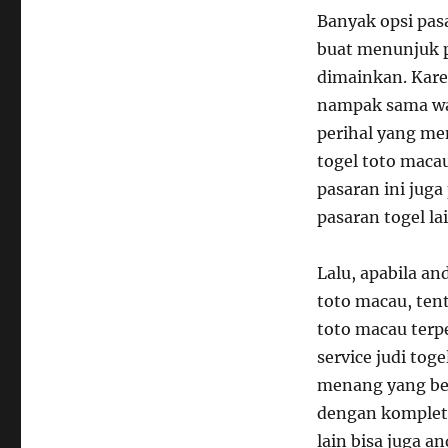
Banyak opsi pas
buat menunjuk p
dimainkan. Kare
nampak sama wa
perihal yang me
togel toto maca
pasaran ini jug
pasaran togel la
Lalu, apabila a
toto macau, ten
toto macau terpe
service judi to
menang yang bes
dengan komplet 
lain bisa juga 