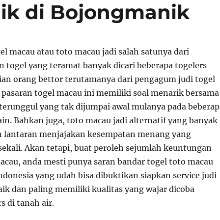
ik di Bojongmanik
l macau atau toto macau jadi salah satunya dari
n togel yang teramat banyak dicari beberapa togelers
ian orang bettor terutamanya dari pengagum judi togel
u pasaran togel macau ini memiliki soal menarik bersama
terunggul yang tak dijumpai awal mulanya pada beberap
in. Bahkan juga, toto macau jadi alternatif yang banyak
n lantaran menjajakan kesempatan menang yang
sekali. Akan tetapi, buat peroleh sejumlah keuntungan
acau, anda mesti punya saran bandar togel toto macau
 Indonesia yang udah bisa dibuktikan siapkan service judi
ik dan paling memiliki kualitas yang wajar dicoba
s di tanah air.