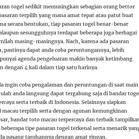
aran togel sedikit memusingkan sebagian orang bettor
asaran terpilih yang mana amat tepat atau patut buat
na secara bentukan, tiap pasaran togel benar-benar
laupun sesungguhnya terdapat beberapa juga berbagai
milah masing-masingnya. Nach, karena ada pasaran
u, pastinya dapat anda coba peruntungannya, lebih
a punyai agenda pengeluaran makin banyak ketimbang
in dengan 4 kali dalam tiap satu harinya.
nda ingin coba pengalaman dan peruntungan di saat main
tulah anda langsung dapat tergabung saja di bandar toge
rcaya serta terbaik di Indonesia. Selainnya siapkan
gel macau terpilih serta dengan agunan kemungkinan
ar, bandar toto macau terpercaya dan terbaik tampilka
beberapa tipe pasaran togel terkenal serta menarik yan
anda pasang taruhannya dengan amat ringan.