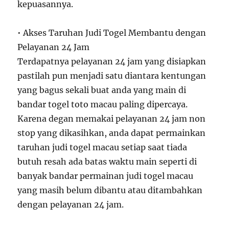
kepuasannya.
• Akses Taruhan Judi Togel Membantu dengan
Pelayanan 24 Jam
Terdapatnya pelayanan 24 jam yang disiapkan
pastilah pun menjadi satu diantara kentungan
yang bagus sekali buat anda yang main di
bandar togel toto macau paling dipercaya.
Karena degan memakai pelayanan 24 jam non
stop yang dikasihkan, anda dapat permainkan
taruhan judi togel macau setiap saat tiada
butuh resah ada batas waktu main seperti di
banyak bandar permainan judi togel macau
yang masih belum dibantu atau ditambahkan
dengan pelayanan 24 jam.