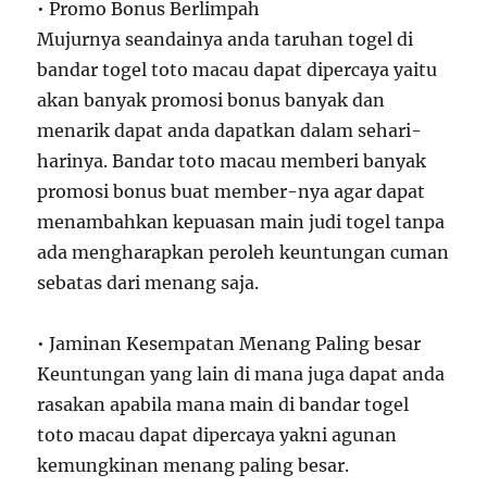
• Promo Bonus Berlimpah
Mujurnya seandainya anda taruhan togel di
bandar togel toto macau dapat dipercaya yaitu
akan banyak promosi bonus banyak dan
menarik dapat anda dapatkan dalam sehari-
harinya. Bandar toto macau memberi banyak
promosi bonus buat member-nya agar dapat
menambahkan kepuasan main judi togel tanpa
ada mengharapkan peroleh keuntungan cuman
sebatas dari menang saja.
• Jaminan Kesempatan Menang Paling besar
Keuntungan yang lain di mana juga dapat anda
rasakan apabila mana main di bandar togel
toto macau dapat dipercaya yakni agunan
kemungkinan menang paling besar.