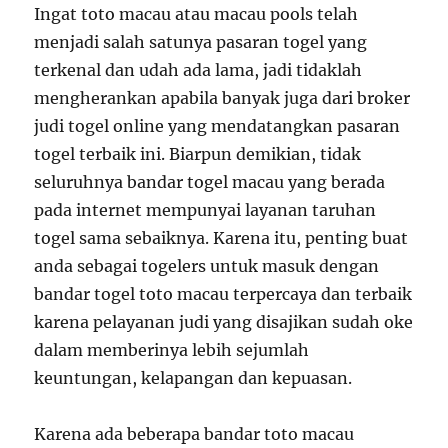
Ingat toto macau atau macau pools telah
menjadi salah satunya pasaran togel yang
terkenal dan udah ada lama, jadi tidaklah
mengherankan apabila banyak juga dari broker
judi togel online yang mendatangkan pasaran
togel terbaik ini. Biarpun demikian, tidak
seluruhnya bandar togel macau yang berada
pada internet mempunyai layanan taruhan
togel sama sebaiknya. Karena itu, penting buat
anda sebagai togelers untuk masuk dengan
bandar togel toto macau terpercaya dan terbaik
karena pelayanan judi yang disajikan sudah oke
dalam memberinya lebih sejumlah
keuntungan, kelapangan dan kepuasan.
Karena ada beberapa bandar toto macau