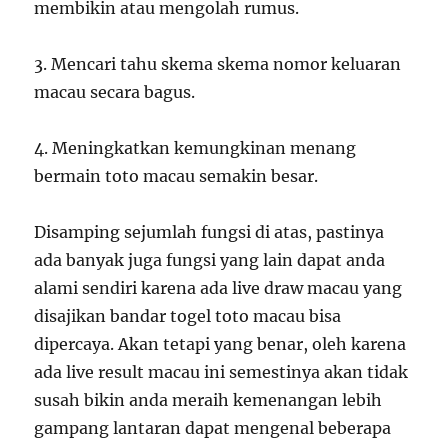
membikin atau mengolah rumus.
3. Mencari tahu skema skema nomor keluaran
macau secara bagus.
4. Meningkatkan kemungkinan menang
bermain toto macau semakin besar.
Disamping sejumlah fungsi di atas, pastinya
ada banyak juga fungsi yang lain dapat anda
alami sendiri karena ada live draw macau yang
disajikan bandar togel toto macau bisa
dipercaya. Akan tetapi yang benar, oleh karena
ada live result macau ini semestinya akan tidak
susah bikin anda meraih kemenangan lebih
gampang lantaran dapat mengenal beberapa