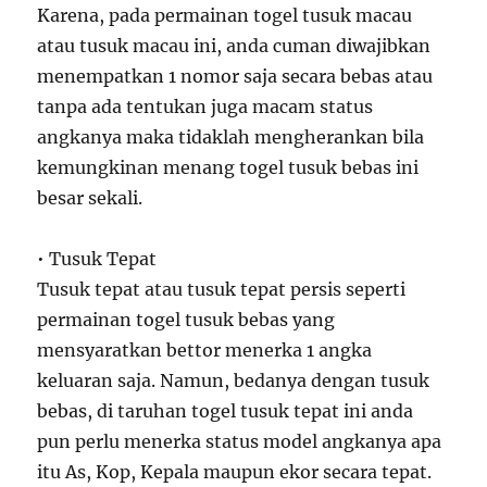
Karena, pada permainan togel tusuk macau
atau tusuk macau ini, anda cuman diwajibkan
menempatkan 1 nomor saja secara bebas atau
tanpa ada tentukan juga macam status
angkanya maka tidaklah mengherankan bila
kemungkinan menang togel tusuk bebas ini
besar sekali.
• Tusuk Tepat
Tusuk tepat atau tusuk tepat persis seperti
permainan togel tusuk bebas yang
mensyaratkan bettor menerka 1 angka
keluaran saja. Namun, bedanya dengan tusuk
bebas, di taruhan togel tusuk tepat ini anda
pun perlu menerka status model angkanya apa
itu As, Kop, Kepala maupun ekor secara tepat.