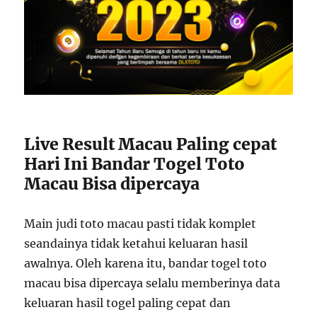
Live Result Macau Paling cepat
Hari Ini Bandar Togel Toto
Macau Bisa dipercaya
Main judi toto macau pasti tidak komplet
seandainya tidak ketahui keluaran hasil
awalnya. Oleh karena itu, bandar togel toto
macau bisa dipercaya selalu memberinya data
keluaran hasil togel paling cepat dan