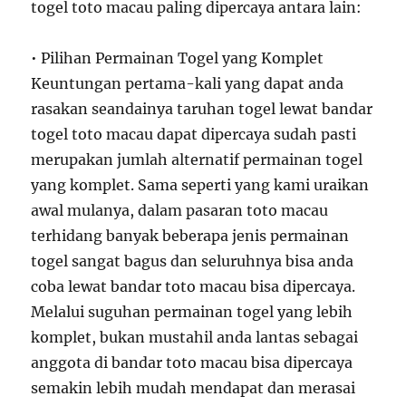
togel toto macau paling dipercaya antara lain:
• Pilihan Permainan Togel yang Komplet
Keuntungan pertama-kali yang dapat anda
rasakan seandainya taruhan togel lewat bandar
togel toto macau dapat dipercaya sudah pasti
merupakan jumlah alternatif permainan togel
yang komplet. Sama seperti yang kami uraikan
awal mulanya, dalam pasaran toto macau
terhidang banyak beberapa jenis permainan
togel sangat bagus dan seluruhnya bisa anda
coba lewat bandar toto macau bisa dipercaya.
Melalui suguhan permainan togel yang lebih
komplet, bukan mustahil anda lantas sebagai
anggota di bandar toto macau bisa dipercaya
semakin lebih mudah mendapat dan merasai