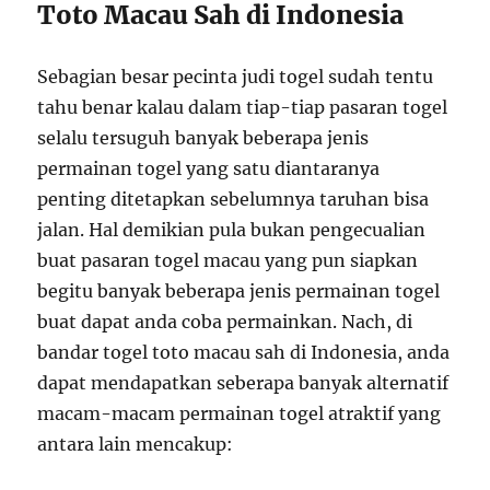
Toto Macau Sah di Indonesia
Sebagian besar pecinta judi togel sudah tentu
tahu benar kalau dalam tiap-tiap pasaran togel
selalu tersuguh banyak beberapa jenis
permainan togel yang satu diantaranya
penting ditetapkan sebelumnya taruhan bisa
jalan. Hal demikian pula bukan pengecualian
buat pasaran togel macau yang pun siapkan
begitu banyak beberapa jenis permainan togel
buat dapat anda coba permainkan. Nach, di
bandar togel toto macau sah di Indonesia, anda
dapat mendapatkan seberapa banyak alternatif
macam-macam permainan togel atraktif yang
antara lain mencakup: