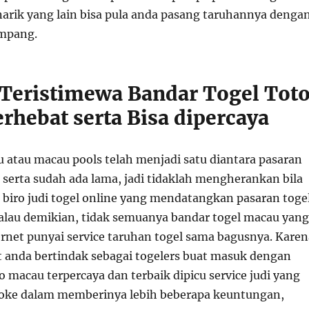
arik yang lain bisa pula anda pasang taruhannya denga
mpang.
i Teristimewa Bandar Togel Tot
rhebat serta Bisa dipercaya
u atau macau pools telah menjadi satu diantara pasaran
 serta sudah ada lama, jadi tidaklah mengherankan bila
i biro judi togel online yang mendatangkan pasaran toge
Walau demikian, tidak semuanya bandar togel macau yang
ernet punyai service taruhan togel sama bagusnya. Karen
at anda bertindak sebagai togelers buat masuk dengan
o macau terpercaya dan terbaik dipicu service judi yang
 oke dalam memberinya lebih beberapa keuntungan,