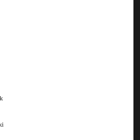
ik
ki