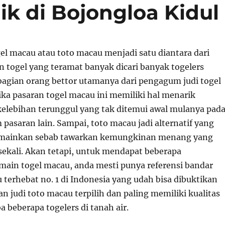
ik di Bojongloa Kidul
l macau atau toto macau menjadi satu diantara dari
n togel yang teramat banyak dicari banyak togelers
ebagian orang bettor utamanya dari pengagum judi togel
ika pasaran togel macau ini memiliki hal menarik
lebihan terunggul yang tak ditemui awal mulanya pad
asaran lain. Sampai, toto macau jadi alternatif yang
imainkan sebab tawarkan kemungkinan menang yang
sekali. Akan tetapi, untuk mendapat beberapa
ain togel macau, anda mesti punya referensi bandar
 terhebat no. 1 di Indonesia yang udah bisa dibuktikan
n judi toto macau terpilih dan paling memiliki kualitas
a beberapa togelers di tanah air.