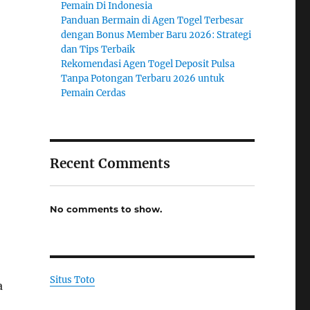
Pemain Di Indonesia
Panduan Bermain di Agen Togel Terbesar
dengan Bonus Member Baru 2026: Strategi
dan Tips Terbaik
Rekomendasi Agen Togel Deposit Pulsa
Tanpa Potongan Terbaru 2026 untuk
Pemain Cerdas
Recent Comments
No comments to show.
Situs Toto
a