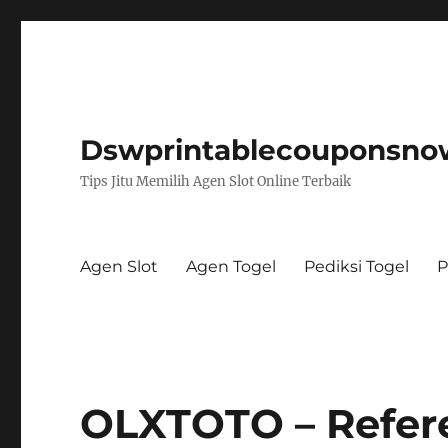
Dswprintablecouponsno
Tips Jitu Memilih Agen Slot Online Terbaik
Agen Slot
Agen Togel
Pediksi Togel
P
OLXTOTO – Refere