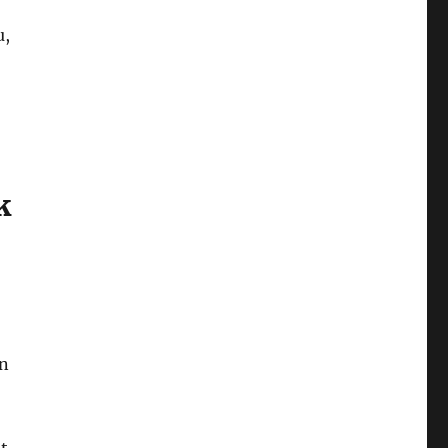
u,
k
an