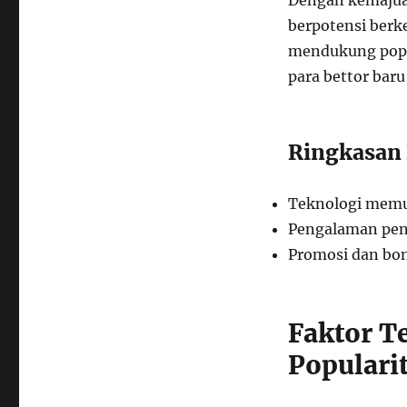
berpotensi berk
mendukung popul
para bettor bar
Ringkasan
Teknologi memu
Pengalaman peng
Promosi dan bon
Faktor T
Populari