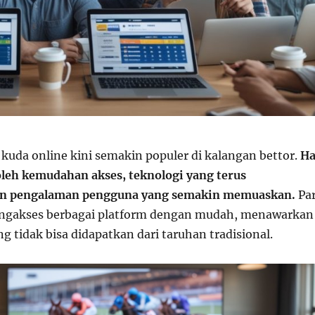
kuda online kini semakin populer di kalangan bettor.
Ha
oleh kemudahan akses, teknologi yang terus
n pengalaman pengguna yang semakin memuaskan.
Pa
engakses berbagai platform dengan mudah, menawarkan
 tidak bisa didapatkan dari taruhan tradisional.