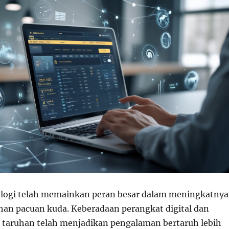
logi telah memainkan peran besar dalam meningkatnya
uhan pacuan kuda. Keberadaan perangkat digital dan
m taruhan telah menjadikan pengalaman bertaruh lebih