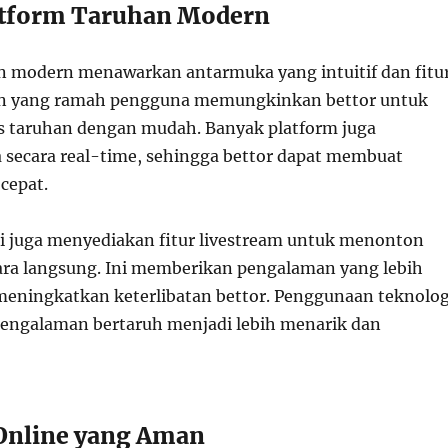
atform Taruhan Modern
n modern menawarkan antarmuka yang intuitif dan fitu
ain yang ramah pengguna memungkinkan bettor untuk
s taruhan dengan mudah. Banyak platform juga
 secara real-time, sehingga bettor dapat membuat
cepat.
ni juga menyediakan fitur livestream untuk menonton
ra langsung. Ini memberikan pengalaman yang lebih
eningkatkan keterlibatan bettor. Penggunaan teknolog
engalaman bertaruh menjadi lebih menarik dan
Online yang Aman