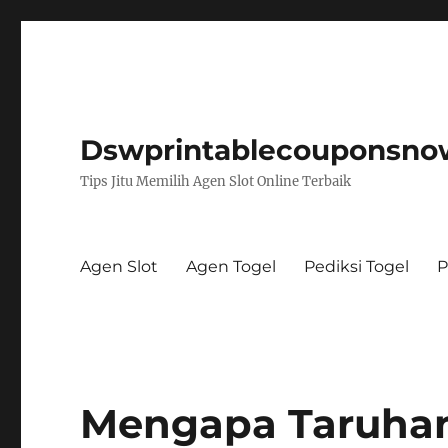
Dswprintablecouponsno
Tips Jitu Memilih Agen Slot Online Terbaik
Agen Slot
Agen Togel
Pediksi Togel
P
Mengapa Taruhan