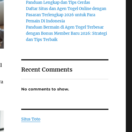
Panduan Lengkap dan Tips Cerdas
Daftar Situs dan Agen Togel Online dengan
Pasaran Terlengkap 2026 untuk Para
Pemain Di Indonesia
Panduan Bermain di Agen Togel Terbesar
dengan Bonus Member Baru 2026: Strategi
dan Tips Terbaik
l
Recent Comments
ra
No comments to show.
Situs Toto