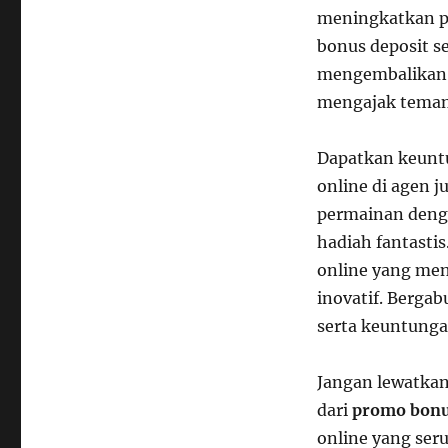
meningkatkan p
bonus deposit s
mengembalikan s
mengajak teman
Dapatkan keunt
online di agen j
permainan deng
hadiah fantasti
online yang men
inovatif. Berga
serta keuntung
Jangan lewatka
dari
promo bonus
online yang se