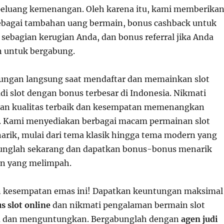
eluang kemenangan. Oleh karena itu, kami memberika
ebagai tambahan uang bermain, bonus cashback untuk
ebagian kerugian Anda, dan bonus referral jika Anda
 untuk bergabung.
ungan langsung saat mendaftar dan memainkan slot
udi slot dengan bonus terbesar di Indonesia. Nikmati
an kualitas terbaik dan kesempatan memenangkan
s. Kami menyediakan berbagai macam permainan slot
arik, mulai dari tema klasik hingga tema modern yang
bunglah sekarang dan dapatkan bonus-bonus menarik
an yang melimpah.
n kesempatan emas ini! Dapatkan keuntungan maksimal
 slot online
dan nikmati pengalaman bermain slot
ru dan menguntungkan. Bergabunglah dengan
agen judi