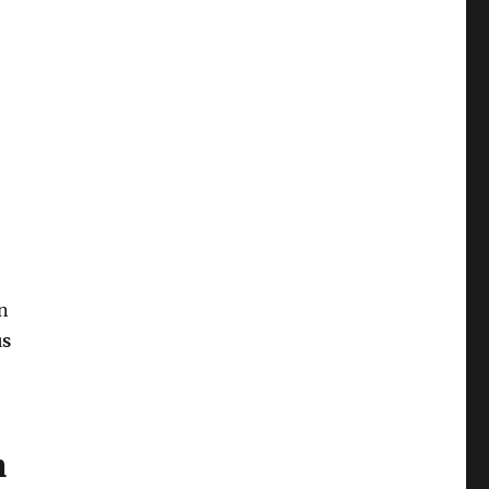
n
us
n