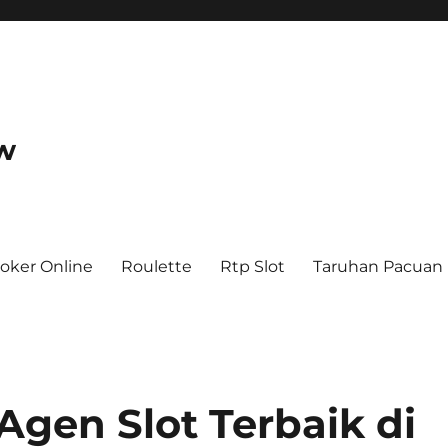
w
oker Online
Roulette
Rtp Slot
Taruhan Pacuan
gen Slot Terbaik di