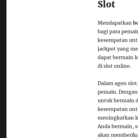
Slot
Mendapatkan
b
bagi para pemai
kesempatan un
jackpot yang me
dapat bermain 
di slot online.
Dalam agen slot
pemain. Dengan 
untuk bermain d
kesempatan unt
meningkatkan ke
Anda bermain, s
akan memberika