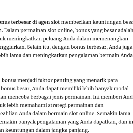
onus terbesar di agen slot
memberikan keuntungan besa
n. Dalam permainan slot online, bonus yang besar adala
tuk meningkatkan peluang Anda dalam memenangkan
nggiurkan. Selain itu, dengan bonus terbesar, Anda juga
lebih lama dan meningkatkan pengalaman bermain Anda
, bonus menjadi faktor penting yang menarik para
bonus besar, Anda dapat memiliki lebih banyak modal
an mencoba berbagai jenis permainan. Ini memberi And
uk lebih memahami strategi permainan dan
ahlian Anda dalam bermain slot online. Semakin lama
emakin banyak pengalaman yang Anda dapatkan, dan in
n keuntungan dalam jangka panjang.