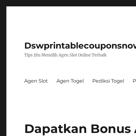
Dswprintablecouponsno
Tips Jitu Memilih Agen Slot Online Terbaik
Agen Slot
Agen Togel
Pediksi Togel
P
Dapatkan Bonus A