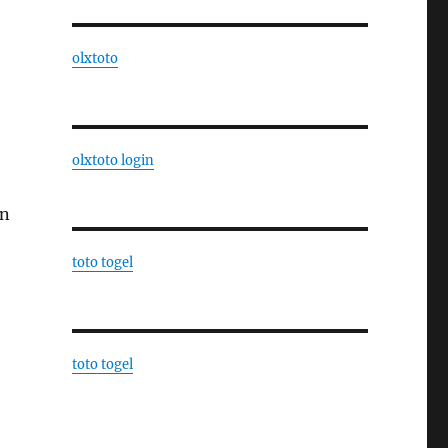
olxtoto
olxtoto login
an
toto togel
toto togel