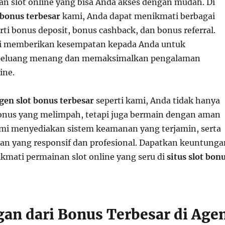
 slot online yang bisa Anda akses dengan mudah. Di
t bonus terbesar
kami, Anda dapat menikmati berbagai
rti bonus deposit, bonus cashback, dan bonus referral.
i memberikan kesempatan kepada Anda untuk
peluang menang dan memaksimalkan pengalaman
ine.
gen slot bonus terbesar
seperti kami, Anda tidak hanya
nus yang melimpah, tetapi juga bermain dengan aman
mi menyediakan sistem keamanan yang terjamin, serta
an yang responsif dan profesional. Dapatkan keuntunga
kmati permainan slot online yang seru di
situs slot bon
an dari Bonus Terbesar di Age