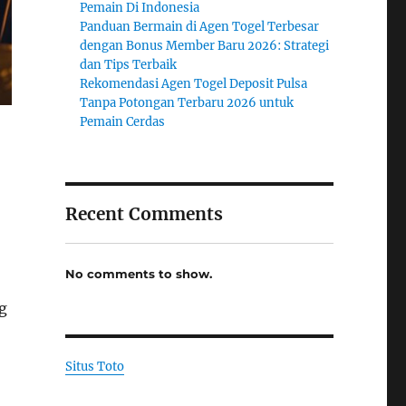
Pemain Di Indonesia
Panduan Bermain di Agen Togel Terbesar
dengan Bonus Member Baru 2026: Strategi
dan Tips Terbaik
Rekomendasi Agen Togel Deposit Pulsa
Tanpa Potongan Terbaru 2026 untuk
Pemain Cerdas
Recent Comments
No comments to show.
g
Situs Toto