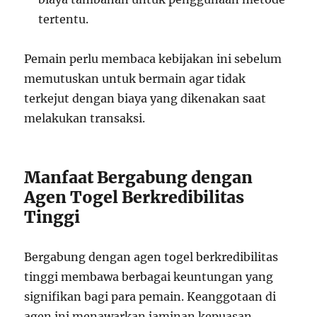
tertentu.
Pemain perlu membaca kebijakan ini sebelum
memutuskan untuk bermain agar tidak
terkejut dengan biaya yang dikenakan saat
melakukan transaksi.
Manfaat Bergabung dengan
Agen Togel Berkredibilitas
Tinggi
Bergabung dengan agen togel berkredibilitas
tinggi membawa berbagai keuntungan yang
signifikan bagi para pemain. Keanggotaan di
agen ini menawarkan jaminan kepuasan,