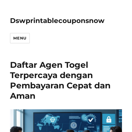
Dswprintablecouponsnow
MENU
Daftar Agen Togel
Terpercaya dengan
Pembayaran Cepat dan
Aman