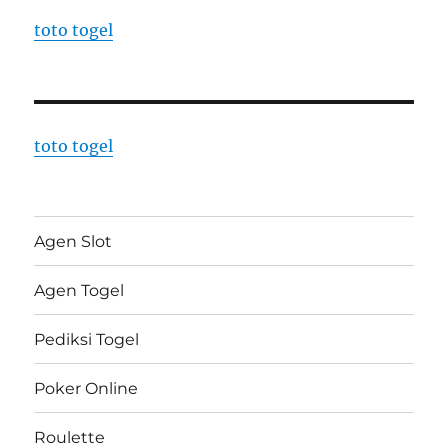
toto togel
toto togel
Agen Slot
Agen Togel
Pediksi Togel
Poker Online
Roulette