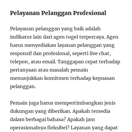
Pelayanan Pelanggan Profesional
Pelayanan pelanggan yang baik adalah
indikator lain dari agen togel terpercaya. Agen
harus menyediakan layanan pelanggan yang
responsif dan profesional, seperti live chat,
telepon, atau email. Tanggapan cepat terhadap
pertanyaan atau masalah pemain
menunjukkan komitmen terhadap kepuasan
pelanggan.
Pemain juga harus mempertimbangkan jenis
dukungan yang diberikan. Apakah tersedia
dalam berbagai bahasa? Apakah jam
operasionalnya fleksibel? Layanan yang dapat