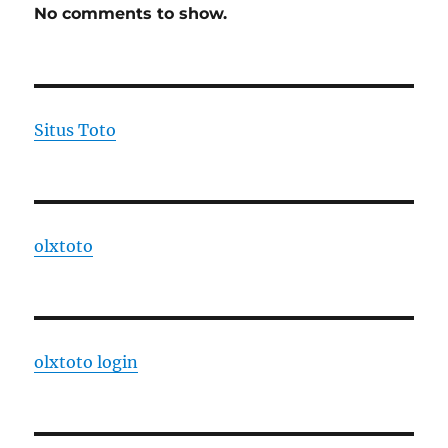
No comments to show.
Situs Toto
olxtoto
olxtoto login