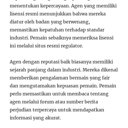
menentukan kepercayaan. Agen yang memiliki
lisensi resmi menunjukkan bahwa mereka
diatur oleh badan yang berwenang,
memastikan kepatuhan terhadap standar
industri. Pemain sebaiknya memeriksa lisensi
ini melalui situs resmi regulator.
Agen dengan reputasi baik biasanya memiliki
sejarah panjang dalam industri. Mereka dikenal
memberikan pengalaman bermain yang fair
dan mengutamakan kepuasan pemain. Pemain
perlu memastikan untuk membaca tentang
agen melalui forum atau sumber berita
perjudian terpercaya untuk mendapatkan
informasi yang akurat.