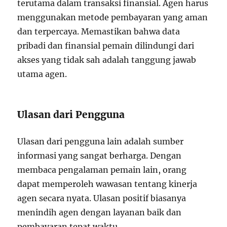
terutama dalam transaksi finansial. Agen harus
menggunakan metode pembayaran yang aman
dan terpercaya. Memastikan bahwa data
pribadi dan finansial pemain dilindungi dari
akses yang tidak sah adalah tanggung jawab
utama agen.
Ulasan dari Pengguna
Ulasan dari pengguna lain adalah sumber
informasi yang sangat berharga. Dengan
membaca pengalaman pemain lain, orang
dapat memperoleh wawasan tentang kinerja
agen secara nyata. Ulasan positif biasanya
menindih agen dengan layanan baik dan
pembayaran tepat waktu.