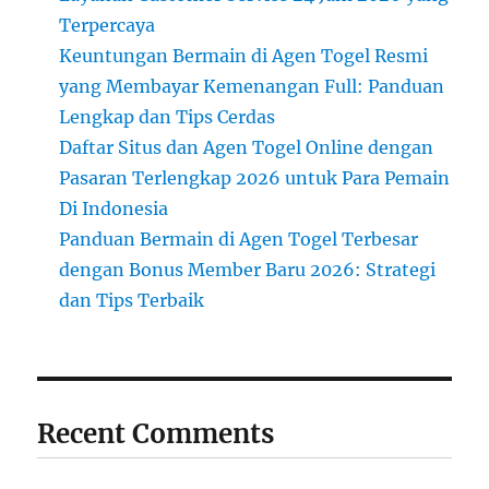
Terpercaya
Keuntungan Bermain di Agen Togel Resmi
yang Membayar Kemenangan Full: Panduan
Lengkap dan Tips Cerdas
Daftar Situs dan Agen Togel Online dengan
Pasaran Terlengkap 2026 untuk Para Pemain
Di Indonesia
Panduan Bermain di Agen Togel Terbesar
dengan Bonus Member Baru 2026: Strategi
dan Tips Terbaik
Recent Comments