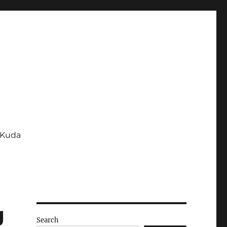
 Kuda
g
Search