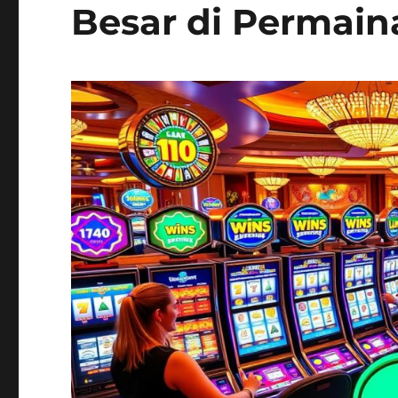
Besar di Permain