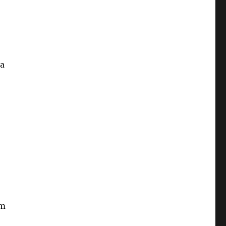
na
am