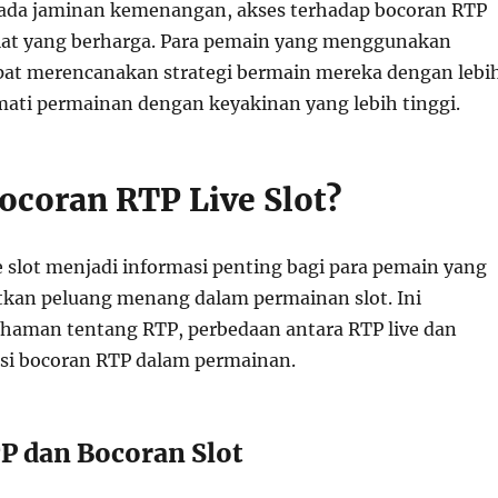
 ada jaminan kemenangan, akses terhadap bocoran RTP
lat yang berharga. Para pemain yang menggunakan
apat merencanakan strategi bermain mereka dengan lebi
ati permainan dengan keyakinan yang lebih tinggi.
Bocoran RTP Live Slot?
e slot menjadi informasi penting bagi para pemain yang
kan peluang menang dalam permainan slot. Ini
aman tentang RTP, perbedaan antara RTP live dan
ngsi bocoran RTP dalam permainan.
TP dan Bocoran Slot