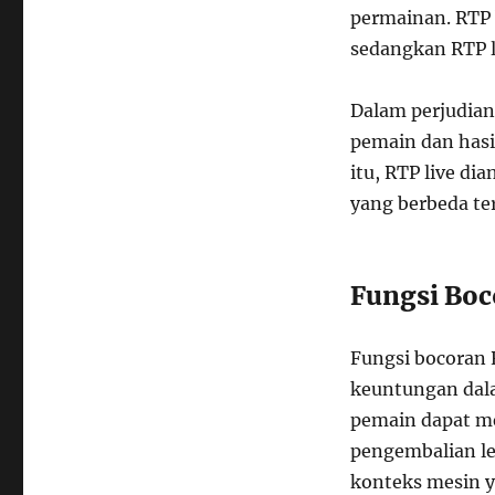
permainan. RTP 
sedangkan RTP l
Dalam perjudian
pemain dan hasil
itu, RTP live di
yang berbeda te
Fungsi Boc
Fungsi bocoran 
keuntungan dal
pemain dapat m
pengembalian le
konteks mesin y