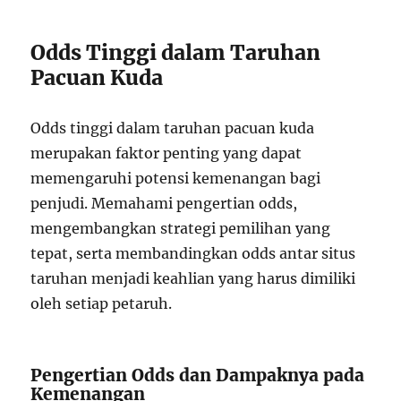
Odds Tinggi dalam Taruhan
Pacuan Kuda
Odds tinggi dalam taruhan pacuan kuda
merupakan faktor penting yang dapat
memengaruhi potensi kemenangan bagi
penjudi. Memahami pengertian odds,
mengembangkan strategi pemilihan yang
tepat, serta membandingkan odds antar situs
taruhan menjadi keahlian yang harus dimiliki
oleh setiap petaruh.
Pengertian Odds dan Dampaknya pada
Kemenangan