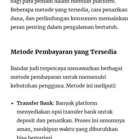
bagi para pemain dalam memilih platform.
Beberapa metode yang tersedia, cara penarikan
dana, dan perlindungan konsumen memainkan
peran penting dalam pengalaman bertaruh.
Metode Pembayaran yang Tersedia
Bandar judi terpercaya menawarkan berbagai
metode pembayaran untuk memenuhi
kebutuhan pengguna. Metode ini meliputi:
Transfer Bank
: Banyak platform
menyediakan opsi transfer bank untuk
deposit dan penarikan. Proses ini umumnya
aman, meskipun waktu yang dibutuhkan
bisa bervariasi.