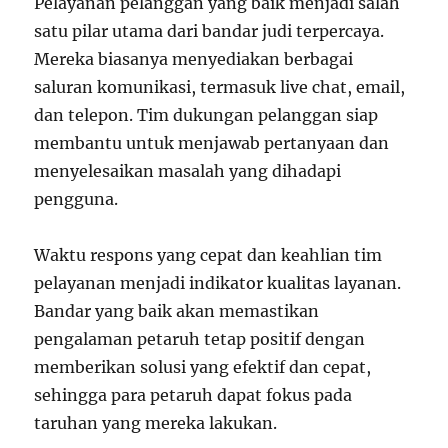
Pelayanan pelanggan yang baik menjadi salah
satu pilar utama dari bandar judi terpercaya.
Mereka biasanya menyediakan berbagai
saluran komunikasi, termasuk live chat, email,
dan telepon. Tim dukungan pelanggan siap
membantu untuk menjawab pertanyaan dan
menyelesaikan masalah yang dihadapi
pengguna.
Waktu respons yang cepat dan keahlian tim
pelayanan menjadi indikator kualitas layanan.
Bandar yang baik akan memastikan
pengalaman petaruh tetap positif dengan
memberikan solusi yang efektif dan cepat,
sehingga para petaruh dapat fokus pada
taruhan yang mereka lakukan.