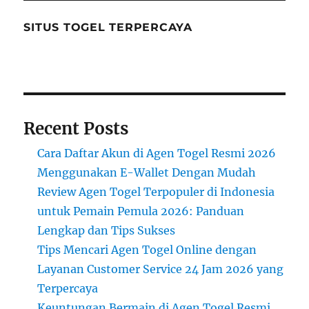
SITUS TOGEL TERPERCAYA
Recent Posts
Cara Daftar Akun di Agen Togel Resmi 2026
Menggunakan E-Wallet Dengan Mudah
Review Agen Togel Terpopuler di Indonesia
untuk Pemain Pemula 2026: Panduan
Lengkap dan Tips Sukses
Tips Mencari Agen Togel Online dengan
Layanan Customer Service 24 Jam 2026 yang
Terpercaya
Keuntungan Bermain di Agen Togel Resmi