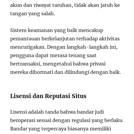
akun dan riwayat taruhan, tidak akan jatuh ke
tangan yang salah.
Sistem keamanan yang baik mencakup
pemantauan berkelanjutan terhadap aktivitas
mencurigakan. Dengan langkah-langkah ini,
pengguna dapat merasa tenang saat
bertransaksi, mengetahui bahwa privasi
mereka dihormati dan dilindungi dengan baik.
Lisensi dan Reputasi Situs
Lisensi adalah tanda bahwa bandar judi
beroperasi sesuai dengan regulasi yang berlaku.
Bandar yang terpercaya biasanya memiliki