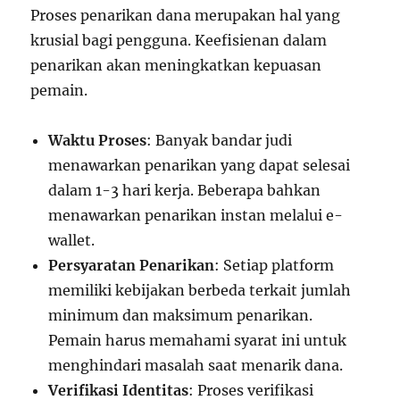
Proses penarikan dana merupakan hal yang
krusial bagi pengguna. Keefisienan dalam
penarikan akan meningkatkan kepuasan
pemain.
Waktu Proses
: Banyak bandar judi
menawarkan penarikan yang dapat selesai
dalam 1-3 hari kerja. Beberapa bahkan
menawarkan penarikan instan melalui e-
wallet.
Persyaratan Penarikan
: Setiap platform
memiliki kebijakan berbeda terkait jumlah
minimum dan maksimum penarikan.
Pemain harus memahami syarat ini untuk
menghindari masalah saat menarik dana.
Verifikasi Identitas
: Proses verifikasi