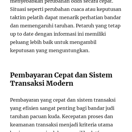
menyebabkan perubahan odds secara cepat.
Situasi seperti perubahan cuaca atau keputusan
taktim pelatih dapat menarik perhatian bandar
dan memengaruhi taruhan. Petaruh yang tetap
up to date dengan informasi ini memiliki
peluang lebih baik untuk mengambil
keputusan yang menguntungkan.
Pembayaran Cepat dan Sistem
Transaksi Modern
Pembayaran yang cepat dan sistem transaksi
yang efisien sangat penting bagi bandar judi
taruhan pacuan kuda. Kecepatan proses dan
keamanan transaksi menjadi kriteria utama