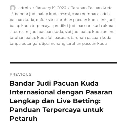
Author
Posted
Categories
admin
January 19, 2026
Taruhan Pacuan Kuda
on
Tags
bandar judi balap kuda resmi
,
cara membaca odds
pacuan kuda
,
daftar situs taruhan pacuan kuda
,
link judi
balap kuda terpercaya
,
prediksi judi pacuan kuda akurat
,
situs resmi judi pacuan kuda
,
slot judi balap kuda online
,
taruhan balap kuda full pasaran
,
taruhan pacuan kuda
tanpa potongan
,
tips menang taruhan pacuan kuda
Post
PREVIOUS
navigation
Bandar Judi Pacuan Kuda
Previous
post:
Internasional dengan Pasaran
Lengkap dan Live Betting:
Panduan Terpercaya untuk
Petaruh