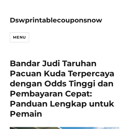
Dswprintablecouponsnow
MENU
Bandar Judi Taruhan
Pacuan Kuda Terpercaya
dengan Odds Tinggi dan
Pembayaran Cepat:
Panduan Lengkap untuk
Pemain