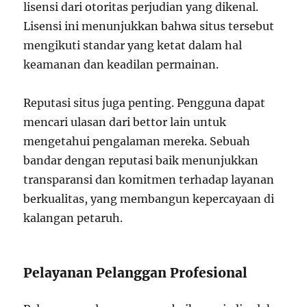
lisensi dari otoritas perjudian yang dikenal.
Lisensi ini menunjukkan bahwa situs tersebut
mengikuti standar yang ketat dalam hal
keamanan dan keadilan permainan.
Reputasi situs juga penting. Pengguna dapat
mencari ulasan dari bettor lain untuk
mengetahui pengalaman mereka. Sebuah
bandar dengan reputasi baik menunjukkan
transparansi dan komitmen terhadap layanan
berkualitas, yang membangun kepercayaan di
kalangan petaruh.
Pelayanan Pelanggan Profesional