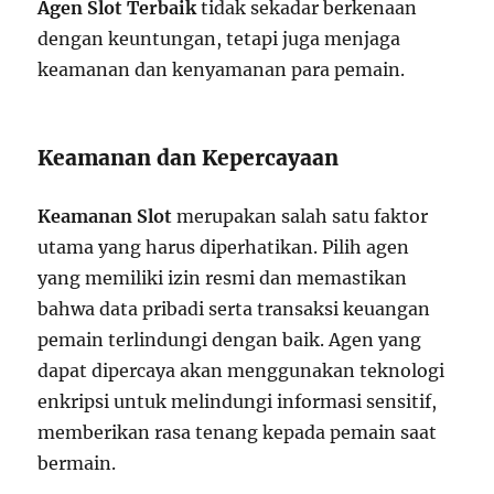
Agen Slot Terbaik
tidak sekadar berkenaan
dengan keuntungan, tetapi juga menjaga
keamanan dan kenyamanan para pemain.
Keamanan dan Kepercayaan
Keamanan Slot
merupakan salah satu faktor
utama yang harus diperhatikan. Pilih agen
yang memiliki izin resmi dan memastikan
bahwa data pribadi serta transaksi keuangan
pemain terlindungi dengan baik. Agen yang
dapat dipercaya akan menggunakan teknologi
enkripsi untuk melindungi informasi sensitif,
memberikan rasa tenang kepada pemain saat
bermain.