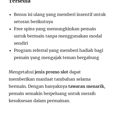
Tersedia
Bonus isi ulang yang memberi insentif untuk
setoran berikutnya
Free spins yang memungkinkan pemain
untuk bermain tanpa menggunakan modal
sendiri
Program referral yang memberi hadiah bagi
pemain yang mengajak teman bergabung
Mengetahui
jenis promo slot
dapat
memberikan manfaat tambahan selama
bermain. Dengan banyaknya
tawaran menarik
,
pemain semakin berpeluang untuk meraih
kesuksesan dalam permainan.