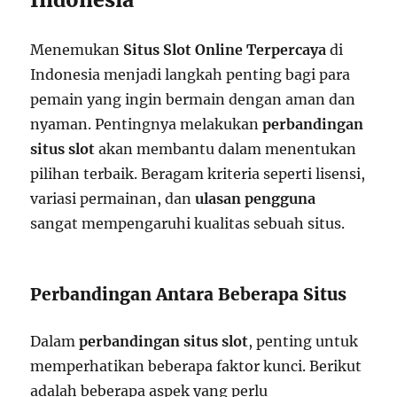
Menemukan
Situs Slot Online Terpercaya
di
Indonesia menjadi langkah penting bagi para
pemain yang ingin bermain dengan aman dan
nyaman. Pentingnya melakukan
perbandingan
situs slot
akan membantu dalam menentukan
pilihan terbaik. Beragam kriteria seperti lisensi,
variasi permainan, dan
ulasan pengguna
sangat mempengaruhi kualitas sebuah situs.
Perbandingan Antara Beberapa Situs
Dalam
perbandingan situs slot
, penting untuk
memperhatikan beberapa faktor kunci. Berikut
adalah beberapa aspek yang perlu