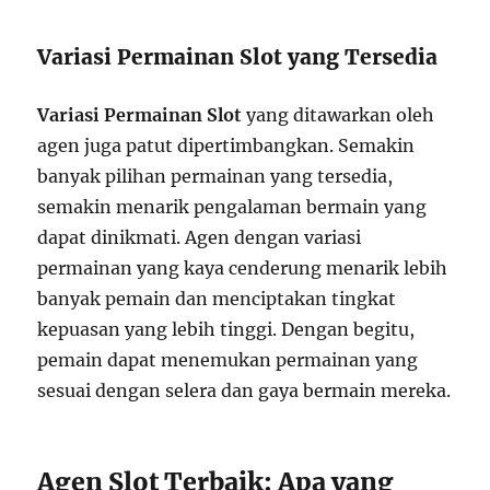
Variasi Permainan Slot yang Tersedia
Variasi Permainan Slot
yang ditawarkan oleh
agen juga patut dipertimbangkan. Semakin
banyak pilihan permainan yang tersedia,
semakin menarik pengalaman bermain yang
dapat dinikmati. Agen dengan variasi
permainan yang kaya cenderung menarik lebih
banyak pemain dan menciptakan tingkat
kepuasan yang lebih tinggi. Dengan begitu,
pemain dapat menemukan permainan yang
sesuai dengan selera dan gaya bermain mereka.
Agen Slot Terbaik: Apa yang