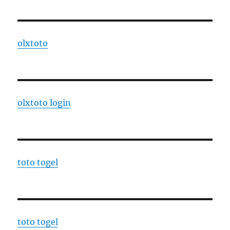
olxtoto
olxtoto login
toto togel
toto togel