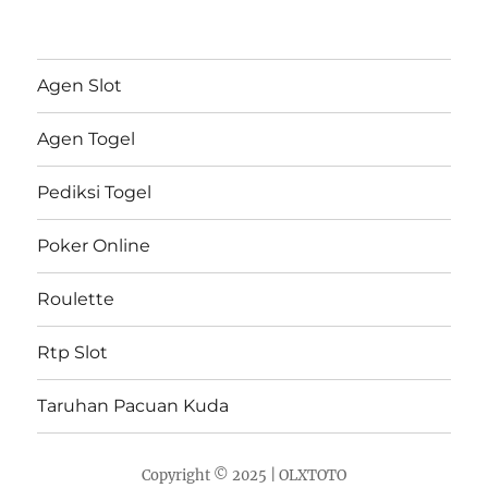
Agen Slot
Agen Togel
Pediksi Togel
Poker Online
Roulette
Rtp Slot
Taruhan Pacuan Kuda
Copyright © 2025 |
OLXTOTO