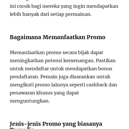
ini cocok bagi mereka yang ingin mendapatkan
lebih banyak dari setiap permainan.
Bagaimana Memanfaatkan Promo
Memanfaatkan promo secara bijak dapat
meningkatkan potensi kemenangan. Pastikan
untuk mendaftar untuk mendapatkan bonus
pendaftaran. Pemain juga disarankan untuk
mengikuti promo lainnya seperti cashback dan
penawaran khusus yang dapat
menguntungkan.
Jenis-jenis Promo yang biasanya