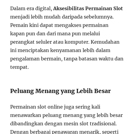
Dalam era digital,
Aksesibilitas Permainan Slot
menjadi lebih mudah daripada sebelumnya.
Pemain kini dapat mengakses permainan
kapan pun dan dari mana pun melalui
perangkat seluler atau komputer. Kemudahan
ini menciptakan kenyamanan lebih dalam
pengalaman bermain, tanpa batasan waktu dan
tempat.
Peluang Menang yang Lebih Besar
Permainan slot online juga sering kali
menawarkan peluang menang yang lebih besar
dibandingkan dengan mesin slot tradisional.
Dengan berbagai penawaran menarik, seperti