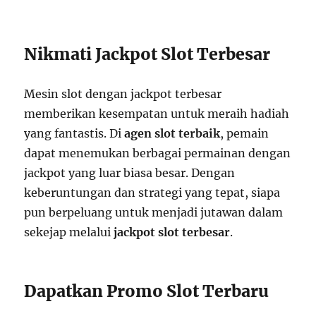
Nikmati Jackpot Slot Terbesar
Mesin slot dengan jackpot terbesar
memberikan kesempatan untuk meraih hadiah
yang fantastis. Di
agen slot terbaik
, pemain
dapat menemukan berbagai permainan dengan
jackpot yang luar biasa besar. Dengan
keberuntungan dan strategi yang tepat, siapa
pun berpeluang untuk menjadi jutawan dalam
sekejap melalui
jackpot slot terbesar
.
Dapatkan Promo Slot Terbaru