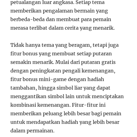
petualangan luar angkasa. Setiap tema
memberikan pengalaman bermain yang
berbeda-beda dan membuat para pemain
merasa terlibat dalam cerita yang menarik.
Tidak hanya tema yang beragam, tetapi juga
fitur bonus yang membuat setiap putaran
semakin menarik. Mulai dari putaran gratis
dengan peningkatan pengali kemenangan,
fitur bonus mini-game dengan hadiah
tambahan, hingga simbol liar yang dapat
menggantikan simbol lain untuk menciptakan
kombinasi kemenangan. Fitur-fitur ini
memberikan peluang lebih besar bagi pemain
untuk mendapatkan hadiah yang lebih besar
dalam permainan.