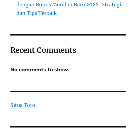
dengan Bonus Member Baru 2026: Strategi
dan Tips Terbaik
Recent Comments
No comments to show.
Situs Toto