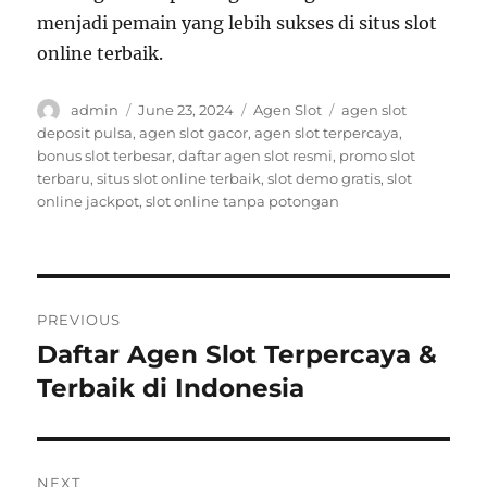
menjadi pemain yang lebih sukses di situs slot
online terbaik.
Author
Posted
Categories
Tags
admin
June 23, 2024
Agen Slot
agen slot
on
deposit pulsa
,
agen slot gacor
,
agen slot terpercaya
,
bonus slot terbesar
,
daftar agen slot resmi
,
promo slot
terbaru
,
situs slot online terbaik
,
slot demo gratis
,
slot
online jackpot
,
slot online tanpa potongan
Post
PREVIOUS
navigation
Daftar Agen Slot Terpercaya &
Previous
post:
Terbaik di Indonesia
NEXT