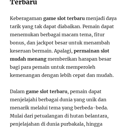
Terbaru
Keberagaman
game slot terbaru
menjadi daya
tarik yang tak dapat diabaikan. Pemain dapat
menemukan berbagai macam tema, fitur
bonus, dan jackpot besar untuk menambah
keseruan bermain. Apalagi,
permainan slot
mudah menang
memberikan harapan besar
bagi para pemain untuk memperoleh
kemenangan dengan lebih cepat dan mudah.
Dalam
game slot terbaru
, pemain dapat
menjelajahi berbagai dunia yang unik dan
menarik melalui tema yang berbeda-beda.
Mulai dari petualangan di hutan belantara,
penjelajahan di dunia purbakala, hingga