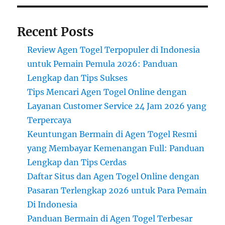
Recent Posts
Review Agen Togel Terpopuler di Indonesia
untuk Pemain Pemula 2026: Panduan
Lengkap dan Tips Sukses
Tips Mencari Agen Togel Online dengan
Layanan Customer Service 24 Jam 2026 yang
Terpercaya
Keuntungan Bermain di Agen Togel Resmi
yang Membayar Kemenangan Full: Panduan
Lengkap dan Tips Cerdas
Daftar Situs dan Agen Togel Online dengan
Pasaran Terlengkap 2026 untuk Para Pemain
Di Indonesia
Panduan Bermain di Agen Togel Terbesar