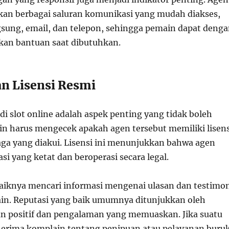
an berbagai saluran komunikasi yang mudah diakses,
ngsung, email, dan telepon, sehingga pemain dapat deng
an bantuan saat dibutuhkan.
an Lisensi Resmi
di slot online adalah aspek penting yang tidak boleh
in harus mengecek apakah agen tersebut memiliki lisens
aga yang diakui. Lisensi ini menunjukkan bahwa agen
i yang ketat dan beroperasi secara legal.
aiknya mencari informasi mengenai ulasan dan testimo
ain. Reputasi yang baik umumnya ditunjukkan oleh
n positif dan pengalaman yang memuaskan. Jika suatu
erima komplain tentang penipuan atau pelayanan buruk