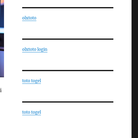
olxtoto
olxtoto login
toto togel
i
toto togel