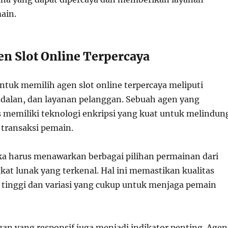
ain.
en Slot Online Terpercaya
ntuk memilih agen slot online terpercaya meliputi
alan, dan layanan pelanggan. Sebuah agen yang
s memiliki teknologi enkripsi yang kuat untuk melindun
 transaksi pemain.
eka harus menawarkan berbagai pilihan permainan dari
kat lunak yang terkenal. Hal ini memastikan kualitas
tinggi dan variasi yang cukup untuk menjaga pemain
an yang responsif juga menjadi indikator penting. Agen