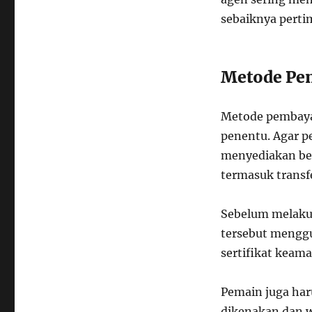
sebaiknya perti
Metode Pe
Metode pembayar
penentu. Agar 
menyediakan be
termasuk transfe
Sebelum melakuk
tersebut mengg
sertifikat keam
Pemain juga har
dikenakan dan w