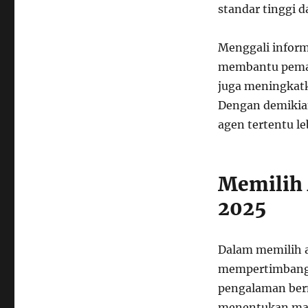
standar tinggi da
Menggali informa
membantu pemai
juga meningkat
Dengan demikia
agen tertentu l
Memilih 
2025
Dalam memilih ag
mempertimbangk
pengalaman berm
menentukan man