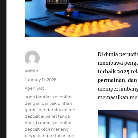
Di dunia perjudi
membawa pengal
Author
admin
terbaik 2025 tel
Posted
January 11, 2026
permainan, dan
on
Categories
Agen Slot
mempertimbangk
Tags
agen bandar slot online
memastikan mer
dengan banyak pilihan
game
,
bandar slot online
deposit e-wallet tanpa
ribet
,
bandar slot online
deposit kecil menang
besar
,
bandar slot online