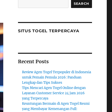
SEARCH
SITUS TOGEL TERPERCAYA
Recent Posts
Review Agen Togel Terpopuler di Indonesia
untuk Pemain Pemula 2026: Panduan
Lengkap dan Tips Sukses
Tips Mencari Agen Togel Online dengan
Layanan Customer Service 24 Jam 2026
yang Terpercaya
Keuntungan Bermain di Agen Togel Resmi
yang Membayar Kemenangan Full: