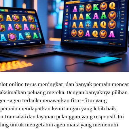
i slot online terus meningkat, dan banyak pemain mencar
aksimalkan peluang mereka. Dengan banyaknya pilihan
agen-agen terbaik menawarkan fitur-fitur yang
emain mendapatkan keuntungan yang lebih baik,
n transaksi dan layanan pelanggan yang responsif. Ini
ting untuk mengetahui agen mana yang memenuhi