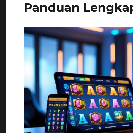
Panduan Lengka