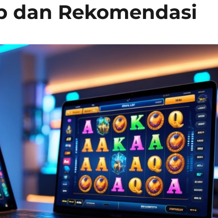
p dan Rekomendasi