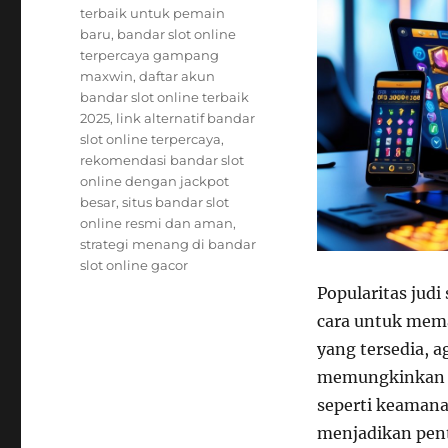
terbaik untuk pemain
baru
,
bandar slot online
terpercaya gampang
maxwin
,
daftar akun
bandar slot online terbaik
2025
,
link alternatif bandar
slot online terpercaya
,
rekomendasi bandar slot
online dengan jackpot
besar
,
situs bandar slot
online resmi dan aman
,
strategi menang di bandar
slot online gacor
Popularitas jud
cara untuk mem
yang tersedia, 
memungkinkan p
seperti keamana
menjadikan pen