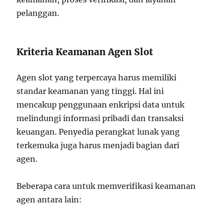
pelanggan.
Kriteria Keamanan Agen Slot
Agen slot yang terpercaya harus memiliki
standar keamanan yang tinggi. Hal ini
mencakup penggunaan enkripsi data untuk
melindungi informasi pribadi dan transaksi
keuangan. Penyedia perangkat lunak yang
terkemuka juga harus menjadi bagian dari
agen.
Beberapa cara untuk memverifikasi keamanan
agen antara lain: