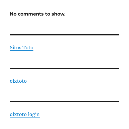
No comments to show.
Situs Toto
olxtoto
olxtoto login