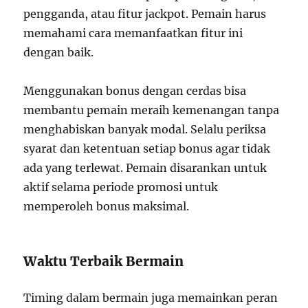
pengganda, atau fitur jackpot. Pemain harus
memahami cara memanfaatkan fitur ini
dengan baik.
Menggunakan bonus dengan cerdas bisa
membantu pemain meraih kemenangan tanpa
menghabiskan banyak modal. Selalu periksa
syarat dan ketentuan setiap bonus agar tidak
ada yang terlewat. Pemain disarankan untuk
aktif selama periode promosi untuk
memperoleh bonus maksimal.
Waktu Terbaik Bermain
Timing dalam bermain juga memainkan peran