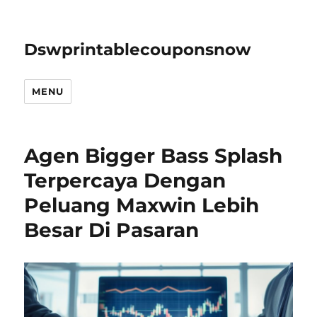
Dswprintablecouponsnow
MENU
Agen Bigger Bass Splash
Terpercaya Dengan
Peluang Maxwin Lebih
Besar Di Pasaran