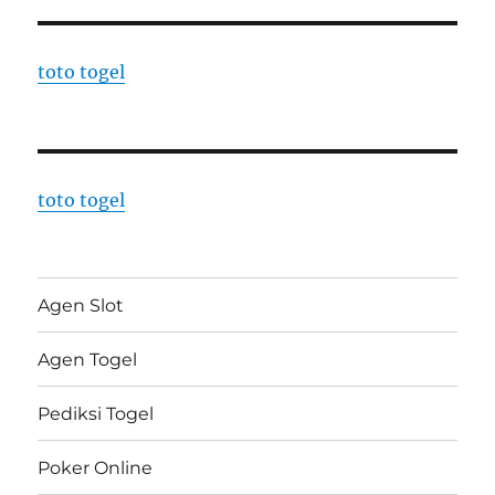
toto togel
toto togel
Agen Slot
Agen Togel
Pediksi Togel
Poker Online