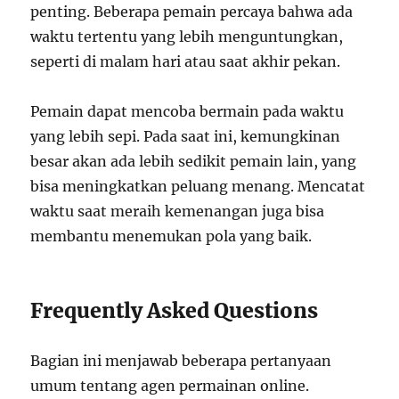
penting. Beberapa pemain percaya bahwa ada
waktu tertentu yang lebih menguntungkan,
seperti di malam hari atau saat akhir pekan.
Pemain dapat mencoba bermain pada waktu
yang lebih sepi. Pada saat ini, kemungkinan
besar akan ada lebih sedikit pemain lain, yang
bisa meningkatkan peluang menang. Mencatat
waktu saat meraih kemenangan juga bisa
membantu menemukan pola yang baik.
Frequently Asked Questions
Bagian ini menjawab beberapa pertanyaan
umum tentang agen permainan online.