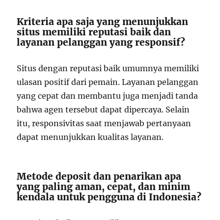
Kriteria apa saja yang menunjukkan
situs memiliki reputasi baik dan
layanan pelanggan yang responsif?
Situs dengan reputasi baik umumnya memiliki
ulasan positif dari pemain. Layanan pelanggan
yang cepat dan membantu juga menjadi tanda
bahwa agen tersebut dapat dipercaya. Selain
itu, responsivitas saat menjawab pertanyaan
dapat menunjukkan kualitas layanan.
Metode deposit dan penarikan apa
yang paling aman, cepat, dan minim
kendala untuk pengguna di Indonesia?