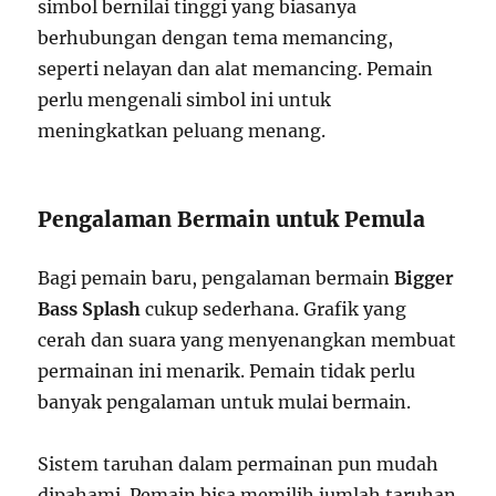
simbol bernilai tinggi yang biasanya
berhubungan dengan tema memancing,
seperti nelayan dan alat memancing. Pemain
perlu mengenali simbol ini untuk
meningkatkan peluang menang.
Pengalaman Bermain untuk Pemula
Bagi pemain baru, pengalaman bermain
Bigger
Bass Splash
cukup sederhana. Grafik yang
cerah dan suara yang menyenangkan membuat
permainan ini menarik. Pemain tidak perlu
banyak pengalaman untuk mulai bermain.
Sistem taruhan dalam permainan pun mudah
dipahami. Pemain bisa memilih jumlah taruhan