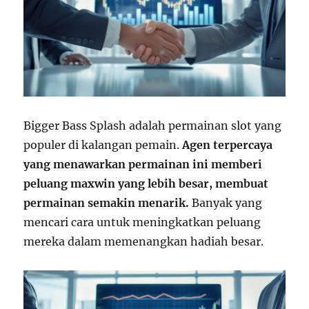
Bigger Bass Splash adalah permainan slot yang
populer di kalangan pemain.
Agen terpercaya
yang menawarkan permainan ini memberi
peluang maxwin yang lebih besar, membuat
permainan semakin menarik.
Banyak yang
mencari cara untuk meningkatkan peluang
mereka dalam memenangkan hadiah besar.