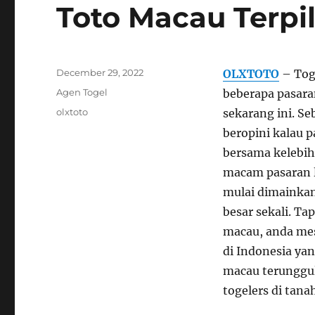
Toto Macau Terpi
Posted
December 29, 2022
OLXTOTO
– Toge
on
Categories
Agen Togel
beberapa pasara
Tags
olxtoto
sekarang ini. Se
beropini kalau 
bersama kelebih
macam pasaran l
mulai dimainka
besar sekali. T
macau, anda mest
di Indonesia yan
macau terunggul
togelers di tanah