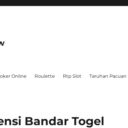
w
oker Online
Roulette
Rtp Slot
Taruhan Pacuan
nsi Bandar Togel