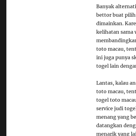
Banyak alternat
bettor buat pili
dimainkan. Kare
kelihatan sama 
membandingkan 
toto macau, ten
ini juga punya 
togel lain denga
Lantas, kalau a
toto macau, ten
togel toto macau
service judi to
menang yang bes
datangkan denga
menarik yang la