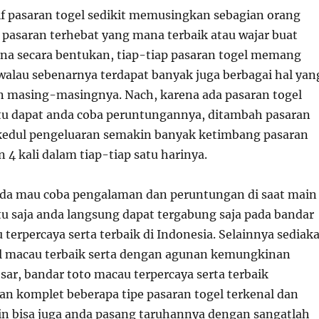
if pasaran togel sedikit memusingkan sebagian orang
h pasaran terhebat yang mana terbaik atau wajar buat
na secara bentukan, tiap-tiap pasaran togel memang
walau sebenarnya terdapat banyak juga berbagai hal yan
masing-masingnya. Nach, karena ada pasaran togel
tu dapat anda coba peruntungannya, ditambah pasaran
skedul pengeluaran semakin banyak ketimbang pasaran
n 4 kali dalam tiap-tiap satu harinya.
nda mau coba pengalaman dan peruntungan di saat main
tu saja anda langsung dapat tergabung saja pada bandar
 terpercaya serta terbaik di Indonesia. Selainnya sediak
gel macau terbaik serta dengan agunan kemungkinan
ar, bandar toto macau terpercaya serta terbaik
n komplet beberapa tipe pasaran togel terkenal dan
in bisa juga anda pasang taruhannya dengan sangatlah