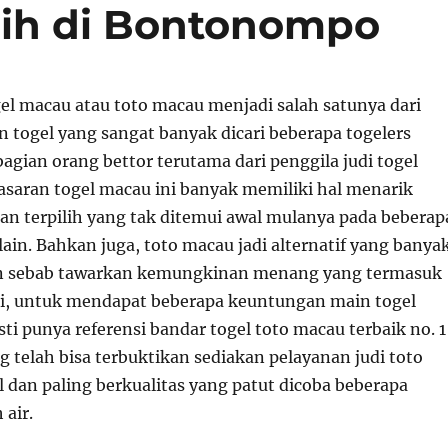
lih di Bontonompo
l macau atau toto macau menjadi salah satunya dari
n togel yang sangat banyak dicari beberapa togelers
bagian orang bettor terutama dari penggila judi togel
pasaran togel macau ini banyak memiliki hal menarik
an terpilih yang tak ditemui awal mulanya pada beberap
ain. Bahkan juga, toto macau jadi alternatif yang banya
n sebab tawarkan kemungkinan menang yang termasuk
api, untuk mendapat beberapa keuntungan main togel
i punya referensi bandar togel toto macau terbaik no. 1
g telah bisa terbuktikan sediakan pelayanan judi toto
 dan paling berkualitas yang patut dicoba beberapa
 air.