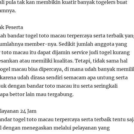
ali pula tak kan membikin kuatir banyak togelers buat
lamnya.
ak Peserta
ah bandar togel toto macau terpercaya serta terbaik yan
i jumlahnya member-nya. Sedikit jumlah anggota yang
toto macau itu dapat dijamin service judi togel kurang
ankan atau memiliki kualitas. Tetapi, tidak sama hal
ogel macau bisa dipercaya, di mana udah banyak memili
karena udah dirasa sendiri semacam apa untung serta
k dengan bandar toto macau itu serta seringkali
pa bettor lain mau tergabung.
layanan 24 Jam
dar togel toto macau terpercaya serta terbaik tentu saj
l dengan menegaskan melalui pelayanan yang