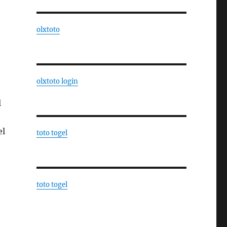
olxtoto
olxtoto login
l
el
toto togel
h
toto togel