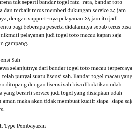
rena tak seperti bandar togel rata-rata, bandar toto
a dan terbaik terus memberi dukungan service 24 jam
nya, dengan support-nya pelayanan 24 jam itu jadi
entu bagi beberapa peserta didalamnya sebab terus bisa
 nikmati pelayanan judi togel toto macau kapan saja
an gampang.
ensi Sah
imewa selanjutnya dari bandar togel toto macau terpercay
h telah punyai suatu lisensi sah. Bandar togel macau yan
u ditopang dengan lisensi sah bisa dibuktikan udah
ja yang berarti service judi togel yang disiapkan udah
n aman maka akan tidak membuat kuatir siapa-siapa saj
s.
uh Type Pembayaran