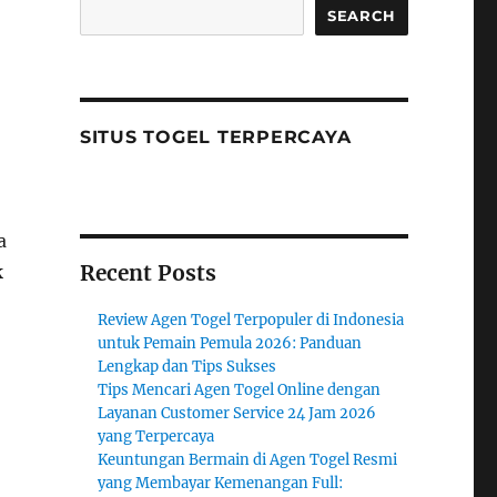
SEARCH
SITUS TOGEL TERPERCAYA
a
Recent Posts
k
Review Agen Togel Terpopuler di Indonesia
untuk Pemain Pemula 2026: Panduan
Lengkap dan Tips Sukses
Tips Mencari Agen Togel Online dengan
Layanan Customer Service 24 Jam 2026
yang Terpercaya
Keuntungan Bermain di Agen Togel Resmi
yang Membayar Kemenangan Full: