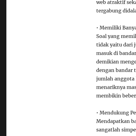
web atraktif sek
tergabung dida
• Memiliki Bany
Soal yang memil
tidak yaitu dar
masuk di bandar 
demikian menges
dengan bandar t
jumlah anggota 
menariknya masu
membikin bebera
• Mendukung Pe
Mendapatkan ban
sangatlah simpe